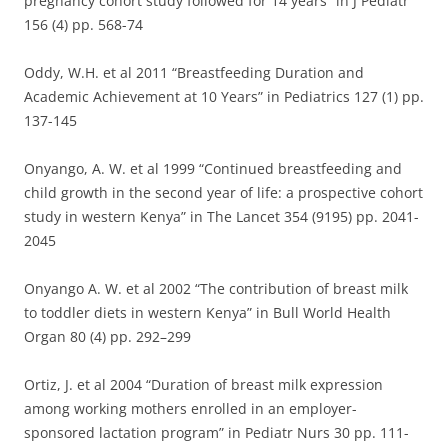
pregnancy cohort study followed for 14 years” in J Pediatr
156 (4) pp. 568-74
Oddy, W.H. et al 2011 “Breastfeeding Duration and
Academic Achievement at 10 Years” in Pediatrics 127 (1) pp.
137-145
Onyango, A. W. et al 1999 “Continued breastfeeding and
child growth in the second year of life: a prospective cohort
study in western Kenya” in The Lancet 354 (9195) pp. 2041-
2045
Onyango A. W. et al 2002 “The contribution of breast milk
to toddler diets in western Kenya” in Bull World Health
Organ 80 (4) pp. 292–299
Ortiz, J. et al 2004 “Duration of breast milk expression
among working mothers enrolled in an employer-
sponsored lactation program” in Pediatr Nurs 30 pp. 111-