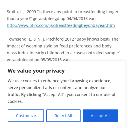
Smith, L.J. 2009 “Is there any point in breastfeeding longer
than a year?” geraadpleegd op 04/04/2013 van
http://www.bflrc.com/ljs/Breastfeedingbeyondayear.htm
Townsend, E. & N. J. Pitchford 2012 “Baby knows best? The
impact of weaning style on food preferences and body
mass index in early childhood in a case–controlled sample”
geraadpleegd op 05/05/2013 van
http://bmjopen.bmj.com/content/2/1/e000298.full
We value your privacy
WHO 2013 “Global Strategy for Infant and Young Child
We use cookies to enhance your browsing experience,
Feeding” geraadpleegd op 04/04/2013 van
serve personalized ads or content, and analyze our
http://www.who.int/nutrition/topics/global_strategy/en/ind
traffic. By clicking "Accept All", you consent to our use of
ex.html
cookies.
Dit bericht werd geplaatst in
Afbouwen
,
Borstvoedingstips
,
kleuter
,
Customize
Reject All
Accept All
Maatschappelijke thema's
,
na het jaar
,
na zes maanden
,
peuter
en