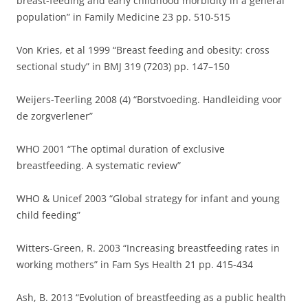
breast-feeding and early childhood morbidity in a general
population” in Family Medicine 23 pp. 510-515
Von Kries, et al 1999 “Breast feeding and obesity: cross
sectional study” in BMJ 319 (7203) pp. 147–150
Weijers-Teerling 2008 (4) “Borstvoeding. Handleiding voor
de zorgverlener”
WHO 2001 “The optimal duration of exclusive
breastfeeding. A systematic review”
WHO & Unicef 2003 “Global strategy for infant and young
child feeding”
Witters-Green, R. 2003 “Increasing breastfeeding rates in
working mothers” in Fam Sys Health 21 pp. 415-434
Ash, B. 2013 “Evolution of breastfeeding as a public health