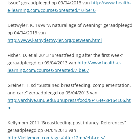
issue” geraadpleegd op 09/04/2013 van
http://www.health-
e-learning.com/courses/breasted/10-be10
Dettwyler, K. 1999 “A natural age of weaning” geraadpleegd
op 04/04/2013 van
http://www.kathydettwyler.org/detwean.html
Fisher, D. et al 2013 “Breastfeeding after the first week”
geraadpleegd op 09/04/2013 van
http://www.health-e-
learning.com/courses/breasted/7-be07
Greiner, T. sd “Sustained breastfeeding, complementation,
and care” geraadpleegd op 05/04/2013 van
http://archive.unu.edu/unupress/food/8F164e/8F164E06.ht
m
Kellymom 2011 “Breastfeeding past infancy. References”
geraadpleegd op 04/04/2013 van
http://kellymom.com/ages/after12mo/ebf-refs/