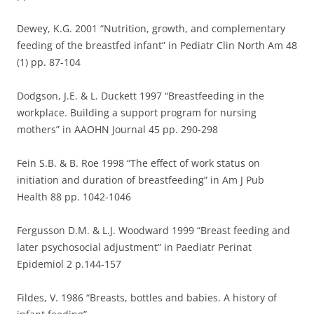
Dewey, K.G. 2001 “Nutrition, growth, and complementary
feeding of the breastfed infant” in Pediatr Clin North Am 48
(1) pp. 87-104
Dodgson, J.E. & L. Duckett 1997 “Breastfeeding in the
workplace. Building a support program for nursing
mothers” in AAOHN Journal 45 pp. 290-298
Fein S.B. & B. Roe 1998 “The effect of work status on
initiation and duration of breastfeeding” in Am J Pub
Health 88 pp. 1042-1046
Fergusson D.M. & L.J. Woodward 1999 “Breast feeding and
later psychosocial adjustment” in Paediatr Perinat
Epidemiol 2 p.144-157
Fildes, V. 1986 “Breasts, bottles and babies. A history of