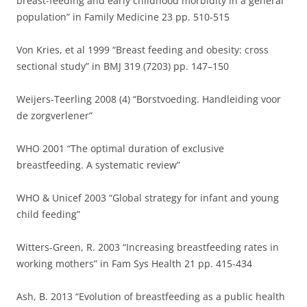
breast-feeding and early childhood morbidity in a general
population” in Family Medicine 23 pp. 510-515
Von Kries, et al 1999 “Breast feeding and obesity: cross
sectional study” in BMJ 319 (7203) pp. 147–150
Weijers-Teerling 2008 (4) “Borstvoeding. Handleiding voor
de zorgverlener”
WHO 2001 “The optimal duration of exclusive
breastfeeding. A systematic review”
WHO & Unicef 2003 “Global strategy for infant and young
child feeding”
Witters-Green, R. 2003 “Increasing breastfeeding rates in
working mothers” in Fam Sys Health 21 pp. 415-434
Ash, B. 2013 “Evolution of breastfeeding as a public health