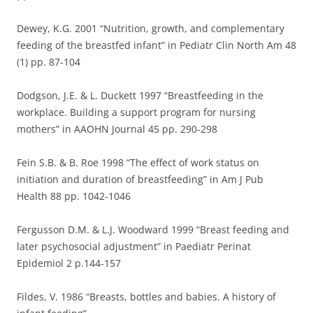
Dewey, K.G. 2001 “Nutrition, growth, and complementary
feeding of the breastfed infant” in Pediatr Clin North Am 48
(1) pp. 87-104
Dodgson, J.E. & L. Duckett 1997 “Breastfeeding in the
workplace. Building a support program for nursing
mothers” in AAOHN Journal 45 pp. 290-298
Fein S.B. & B. Roe 1998 “The effect of work status on
initiation and duration of breastfeeding” in Am J Pub
Health 88 pp. 1042-1046
Fergusson D.M. & L.J. Woodward 1999 “Breast feeding and
later psychosocial adjustment” in Paediatr Perinat
Epidemiol 2 p.144-157
Fildes, V. 1986 “Breasts, bottles and babies. A history of