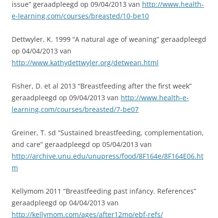
issue” geraadpleegd op 09/04/2013 van
http://www.health-
e-learning.com/courses/breasted/10-be10
Dettwyler, K. 1999 “A natural age of weaning” geraadpleegd
op 04/04/2013 van
http://www.kathydettwyler.org/detwean.html
Fisher, D. et al 2013 “Breastfeeding after the first week”
geraadpleegd op 09/04/2013 van
http://www.health-e-
learning.com/courses/breasted/7-be07
Greiner, T. sd “Sustained breastfeeding, complementation,
and care” geraadpleegd op 05/04/2013 van
http://archive.unu.edu/unupress/food/8F164e/8F164E06.ht
m
Kellymom 2011 “Breastfeeding past infancy. References”
geraadpleegd op 04/04/2013 van
http://kellymom.com/ages/after12mo/ebf-refs/