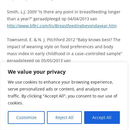
Smith, L.J. 2009 “Is there any point in breastfeeding longer
than a year?” geraadpleegd op 04/04/2013 van
http://www.bflrc.com/ljs/Breastfeedingbeyondayear.htm
Townsend, E. & N. J. Pitchford 2012 “Baby knows best? The
impact of weaning style on food preferences and body
mass index in early childhood in a case–controlled sample”
geraadpleegd op 05/05/2013 van
http://bmjopen.bmj.com/content/2/1/e000298.full
We value your privacy
WHO 2013 “Global Strategy for Infant and Young Child
We use cookies to enhance your browsing experience,
Feeding” geraadpleegd op 04/04/2013 van
serve personalized ads or content, and analyze our
http://www.who.int/nutrition/topics/global_strategy/en/ind
traffic. By clicking "Accept All", you consent to our use of
ex.html
cookies.
Dit bericht werd geplaatst in
Afbouwen
,
Borstvoedingstips
,
kleuter
,
Customize
Reject All
Accept All
Maatschappelijke thema's
,
na het jaar
,
na zes maanden
,
peuter
en