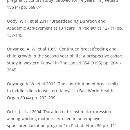
pregnancy cohort study followed for 14 years” in J Pediatr
156 (4) pp. 568-74
Oddy, W.H. et al 2011 “Breastfeeding Duration and
Academic Achievement at 10 Years” in Pediatrics 127 (1) pp.
137-145
Onyango, A. W. et al 1999 “Continued breastfeeding and
child growth in the second year of life: a prospective cohort
study in western Kenya” in The Lancet 354 (9195) pp. 2041-
2045
Onyango A. W. et al 2002 “The contribution of breast milk
to toddler diets in western Kenya” in Bull World Health
Organ 80 (4) pp. 292–299
Ortiz, J. et al 2004 “Duration of breast milk expression
among working mothers enrolled in an employer-
sponsored lactation program” in Pediatr Nurs 30 pp. 111-