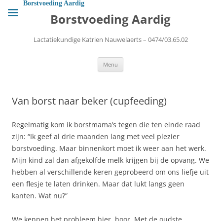
Ga
Borstvoeding Aardig
naar
Borstvoeding Aardig
de
inhoud
Lactatiekundige Katrien Nauwelaerts – 0474/03.65.02
Menu
Van borst naar beker (cupfeeding)
Regelmatig kom ik borstmama’s tegen die ten einde raad
zijn: “Ik geef al drie maanden lang met veel plezier
borstvoeding. Maar binnenkort moet ik weer aan het werk.
Mijn kind zal dan afgekolfde melk krijgen bij de opvang. We
hebben al verschillende keren geprobeerd om ons liefje uit
een flesje te laten drinken. Maar dat lukt langs geen
kanten. Wat nu?”
We kennen het probleem hier, hoor. Met de oudste