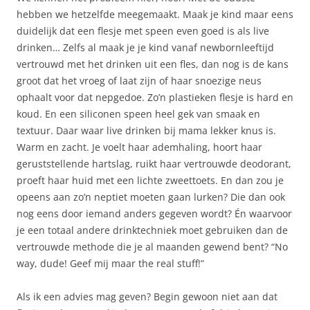
hebben we hetzelfde meegemaakt. Maak je kind maar eens
duidelijk dat een flesje met speen even goed is als live
drinken… Zelfs al maak je je kind vanaf newbornleeftijd
vertrouwd met het drinken uit een fles, dan nog is de kans
groot dat het vroeg of laat zijn of haar snoezige neus
ophaalt voor dat nepgedoe. Zo’n plastieken flesje is hard en
koud. En een siliconen speen heel gek van smaak en
textuur. Daar waar live drinken bij mama lekker knus is.
Warm en zacht. Je voelt haar ademhaling, hoort haar
geruststellende hartslag, ruikt haar vertrouwde deodorant,
proeft haar huid met een lichte zweettoets. En dan zou je
opeens aan zo’n neptiet moeten gaan lurken? Die dan ook
nog eens door iemand anders gegeven wordt? Én waarvoor
je een totaal andere drinktechniek moet gebruiken dan de
vertrouwde methode die je al maanden gewend bent? “No
way, dude! Geef mij maar the real stuff!”
Als ik een advies mag geven? Begin gewoon niet aan dat