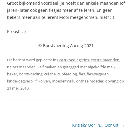
Groot bijkomend voordeel: je hoeft dan enkele maanden (of
jaren) later ook geen flesjes meer af te leren. En geen
bekers meer aan te leren! Mooi meegenomen, niet? :-)
Proost! :-)
© Borstvoeding Aardig 2021
Dit bericht werd geplaatst in
Borstvoedingstips
,
eerste maanden
,
na zes maanden
,
Zelf maken
en getagged met
afgekolfde melk
,
beker
,
borstvoeding
,
crèche
,
cupfeeding
,
fles
,
flesweigeren
,
kinderdagverblijf
,
kolven
,
moedermelk
,
onthaalmoeder
,
opvang
op
21 mei, 2010
.
Berichtnavigatie
Kritiek? Oor in… Oor uit!
→