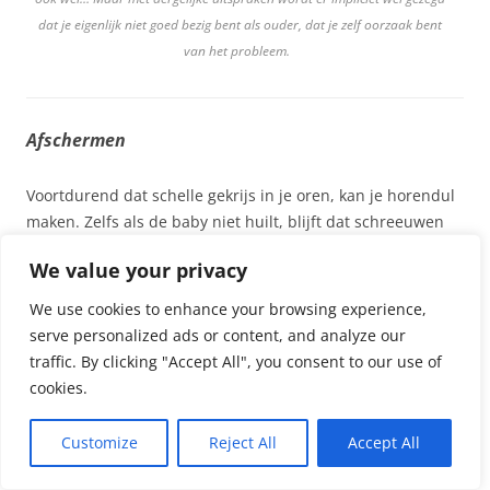
dat je eigenlijk niet goed bezig bent als ouder, dat je zelf oorzaak bent
van het probleem.
Afschermen
Voortdurend dat schelle gekrijs in je oren, kan je horendul
maken. Zelfs als de baby niet huilt, blijft dat schreeuwen
misschien in je hoofd klinken… Als een nagalm die maar
We value your privacy
niet weg lijkt te gaan. Op de ergste huilmomenten kan het
helpen om jezelf even “af te sluiten” van het gehuil.
We use cookies to enhance your browsing experience,
serve personalized ads or content, and analyze our
Als je met je kindje bezig bent, kan je bijvoorbeeld met een
traffic. By clicking "Accept All", you consent to our use of
hoofdtelefoon met
muziek
op je hoofd het huilen van je
cookies.
kindje een beetje dempen. Wellicht word je daar zelf ook
rustiger van. En misschien neemt je babytje die
Customize
Reject All
Accept All
ontspanning dan op de duur over.