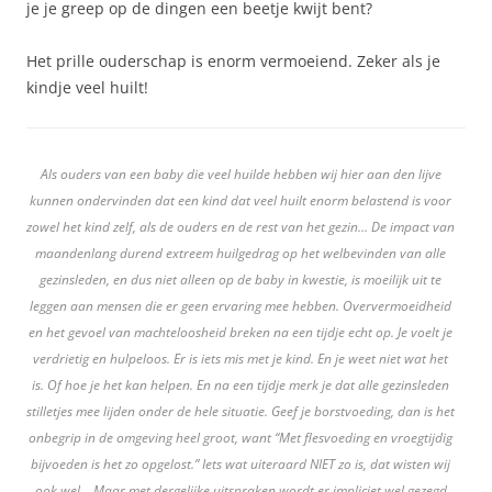
je je greep op de dingen een beetje kwijt bent?
Het prille ouderschap is enorm vermoeiend. Zeker als je
kindje veel huilt!
Als ouders van een baby die veel huilde hebben wij hier aan den lijve
kunnen ondervinden dat een kind dat veel huilt enorm belastend is voor
zowel het kind zelf, als de ouders en de rest van het gezin… De impact van
maandenlang durend extreem huilgedrag op het welbevinden van alle
gezinsleden, en dus niet alleen op de baby in kwestie, is moeilijk uit te
leggen aan mensen die er geen ervaring mee hebben. Oververmoeidheid
en het gevoel van machteloosheid breken na een tijdje echt op. Je voelt je
verdrietig en hulpeloos. Er is iets mis met je kind. En je weet niet wat het
is. Of hoe je het kan helpen. En na een tijdje merk je dat alle gezinsleden
stilletjes mee lijden onder de hele situatie. Geef je borstvoeding, dan is het
onbegrip in de omgeving heel groot, want “Met flesvoeding en vroegtijdig
bijvoeden is het zo opgelost.” Iets wat uiteraard NIET zo is, dat wisten wij
ook wel… Maar met dergelijke uitspraken wordt er impliciet wel gezegd