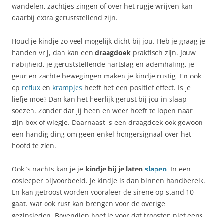
wandelen, zachtjes zingen of over het rugje wrijven kan
daarbij extra geruststellend zijn.
Houd je kindje zo veel mogelijk dicht bij jou. Heb je graag je
handen vrij, dan kan een
draagdoek
praktisch zijn. Jouw
nabijheid, je geruststellende hartslag en ademhaling, je
geur en zachte bewegingen maken je kindje rustig. En ook
op
reflux
en
krampjes
heeft het een positief effect. Is je
liefje moe? Dan kan het heerlijk gerust bij jou in slaap
soezen. Zonder dat jij heen en weer hoeft te lopen naar
zijn box of wiegje. Daarnaast is een draagdoek ook gewoon
een handig ding om geen enkel hongersignaal over het
hoofd te zien.
Ook ’s nachts kan je je
kindje bij je laten
slapen
. In een
cosleeper bijvoorbeeld. Je kindje is dan binnen handbereik.
En kan getroost worden vooraleer de sirene op stand 10
gaat. Wat ook rust kan brengen voor de overige
gezinsleden. Bovendien hoef je voor dat troosten niet eens