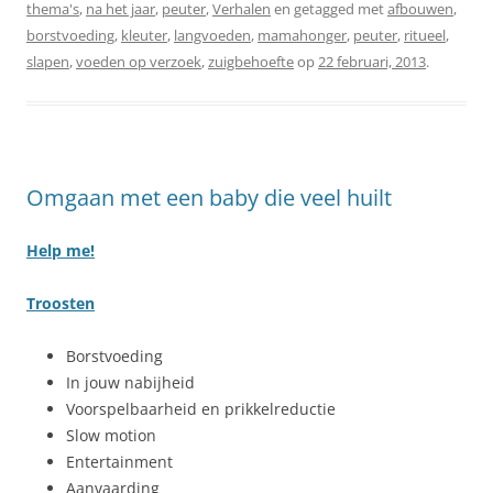
thema's
,
na het jaar
,
peuter
,
Verhalen
en getagged met
afbouwen
,
borstvoeding
,
kleuter
,
langvoeden
,
mamahonger
,
peuter
,
ritueel
,
slapen
,
voeden op verzoek
,
zuigbehoefte
op
22 februari, 2013
.
Omgaan met een baby die veel huilt
Help me!
Troosten
Borstvoeding
In jouw nabijheid
Voorspelbaarheid en prikkelreductie
Slow motion
Entertainment
Aanvaarding