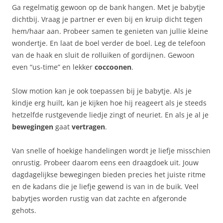
Ga regelmatig gewoon op de bank hangen. Met je babytje
dichtbij. Vraag je partner er even bij en kruip dicht tegen
hem/haar aan. Probeer samen te genieten van jullie kleine
wondertje. En laat de boel verder de boel. Leg de telefoon
van de haak en sluit de rolluiken of gordijnen. Gewoon
even “us-time” en lekker
coccoonen
.
Slow motion kan je ook toepassen bij je babytje. Als je
kindje erg huilt, kan je kijken hoe hij reageert als je steeds
hetzelfde rustgevende liedje zingt of neuriet. En als je al je
bewegingen
gaat
vertragen
.
Van snelle of hoekige handelingen wordt je liefje misschien
onrustig. Probeer daarom eens een draagdoek uit. Jouw
dagdagelijkse bewegingen bieden precies het juiste ritme
en de kadans die je liefje gewend is van in de buik. Veel
babytjes worden rustig van dat zachte en afgeronde
gehots.