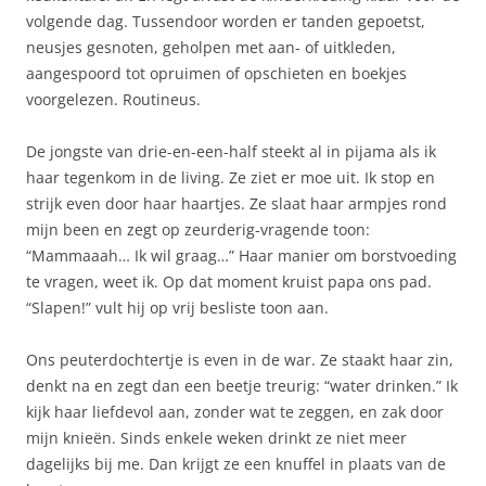
volgende dag. Tussendoor worden er tanden gepoetst,
neusjes gesnoten, geholpen met aan- of uitkleden,
aangespoord tot opruimen of opschieten en boekjes
voorgelezen. Routineus.
De jongste van drie-en-een-half steekt al in pijama als ik
haar tegenkom in de living. Ze ziet er moe uit. Ik stop en
strijk even door haar haartjes. Ze slaat haar armpjes rond
mijn been en zegt op zeurderig-vragende toon:
“Mammaaah… Ik wil graag…” Haar manier om borstvoeding
te vragen, weet ik. Op dat moment kruist papa ons pad.
“Slapen!” vult hij op vrij besliste toon aan.
Ons peuterdochtertje is even in de war. Ze staakt haar zin,
denkt na en zegt dan een beetje treurig: “water drinken.” Ik
kijk haar liefdevol aan, zonder wat te zeggen, en zak door
mijn knieën. Sinds enkele weken drinkt ze niet meer
dagelijks bij me. Dan krijgt ze een knuffel in plaats van de