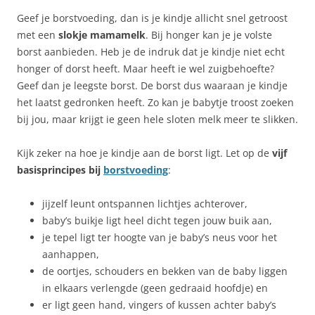
Geef je borstvoeding, dan is je kindje allicht snel getroost
met een
slokje mamamelk
. Bij honger kan je je volste
borst aanbieden. Heb je de indruk dat je kindje niet echt
honger of dorst heeft. Maar heeft ie wel zuigbehoefte?
Geef dan je leegste borst. De borst dus waaraan je kindje
het laatst gedronken heeft. Zo kan je babytje troost zoeken
bij jou, maar krijgt ie geen hele sloten melk meer te slikken.
Kijk zeker na hoe je kindje aan de borst ligt. Let op de
vijf
basisprincipes
bij
borstvoeding
:
jijzelf leunt ontspannen lichtjes achterover,
baby’s buikje ligt heel dicht tegen jouw buik aan,
je tepel ligt ter hoogte van je baby’s neus voor het
aanhappen,
de oortjes, schouders en bekken van de baby liggen
in elkaars verlengde (geen gedraaid hoofdje) en
er ligt geen hand, vingers of kussen achter baby’s