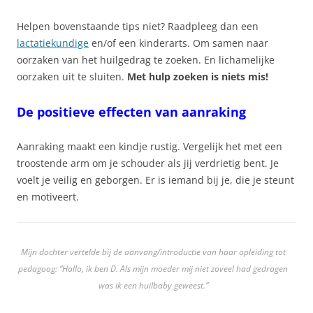
Helpen bovenstaande tips niet? Raadpleeg dan een
lactatiekundige
en/of een kinderarts. Om samen naar
oorzaken van het huilgedrag te zoeken. En lichamelijke
oorzaken uit te sluiten.
Met hulp z
oeken is niets mis!
De positieve effecten van aanraking
Aanraking maakt een kindje rustig. Vergelijk het met een
troostende arm om je schouder als jij verdrietig bent. Je
voelt je veilig en geborgen. Er is iemand bij je, die je steunt
en motiveert.
Mijn dochter vertelde bij de aanvang/introductie van haar opleiding tot
pedagoog: “Hallo, ik ben D. Als mijn moeder mij niet zoveel had gedragen
was ik een huilbaby geweest.”