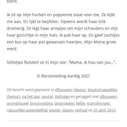
borst.
Ik zit op mijn hurken en poppemie staat voor me. Ze kijkt
me aan. En lijkt te twijfelen. Opeens wordt haar blik
dromerig. Ze legt haar armpjes om mijn schouders en vlijt
haar gezichtje in mijn hals. Ik pak haar op. En geef zachtjes
een kus op haar pas gewassen haartjes. Mijn kleine grote
meid.
Stilletjes fluistert ze in mijn oor: “Mama, ik hou van jou…”.
© Borstvoeding Aardig 2021
Dit bericht werd geplaatst in
Afbouwen
,
kleuter
,
Maatschappelijke
thema's
,
na het jaar
,
peuter
,
Verhalen
en getagged met
afbouwen
,
avondritueel
,
borstvoeding
,
langvoeden
,
liefde
,
mamahonger
,
natuurlijke speenleeftijd
,
peuter
,
slapen
,
verhaal
op
21 april, 2013
.