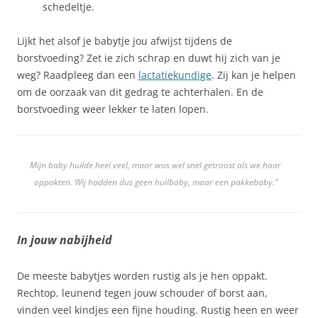
schedeltje.
Lijkt het alsof je babytje jou afwijst tijdens de
borstvoeding? Zet ie zich schrap en duwt hij zich van je
weg? Raadpleeg dan een
lactatiekundige
. Zij kan je helpen
om de oorzaak van dit gedrag te achterhalen. En de
borstvoeding weer lekker te laten lopen.
Mijn baby huilde heel veel, maar was wel snel getroost als we haar
oppakten. Wij hadden dus geen huilbaby, maar een pakkebaby.”
In jouw nabijheid
De meeste babytjes worden rustig als je hen oppakt.
Rechtop, leunend tegen jouw schouder of borst aan,
vinden veel kindjes een fijne houding. Rustig heen en weer