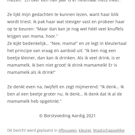
Ze lijkt mijn gedachten te kunnen lezen, want haar blik
wordt triest. Ik pak haar wat steviger vast en probeer haar
op te beuren: “Maar dan kan je nog wel héél veel knuffels
krijgen van mama, hoor.”
Ze kijkt bedenkelijk… “Nee, mama!” en ze legt in kleutertaal
het principe van vraag en aanbod uit: “Ik ben nog een
beetje kleiner, dan kan ik drinken. Als ik veel drink, is er
mamamelk. Ik ben níet groot! Ik drink mamamelk! Er is
mamamelk als ik drink!”
Ze denkt even na, twijfelt en zegt mijmerend: “Ik denk… Ik
ben al een beetje groter nu. Ik denk… Ik denk dat ik al de
mamamelk heb opgetinkt.”
© Borstvoeding Aardig 2021
Dit bericht werd geplaatst in
Afbouwen
,
kleuter
,
Maatschappelijke