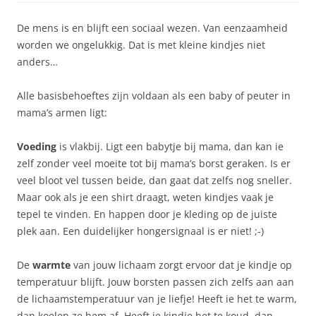
De mens is en blijft een sociaal wezen. Van eenzaamheid
worden we ongelukkig. Dat is met kleine kindjes niet
anders…
Alle basisbehoeftes zijn voldaan als een baby of peuter in
mama’s armen ligt:
Voeding
is vlakbij. Ligt een babytje bij mama, dan kan ie
zelf zonder veel moeite tot bij mama’s borst geraken. Is er
veel bloot vel tussen beide, dan gaat dat zelfs nog sneller.
Maar ook als je een shirt draagt, weten kindjes vaak je
tepel te vinden. En happen door je kleding op de juiste
plek aan. Een duidelijker hongersignaal is er niet! ;-)
De
warmte
van jouw lichaam zorgt ervoor dat je kindje op
temperatuur blijft. Jouw borsten passen zich zelfs aan aan
de lichaamstemperatuur van je liefje! Heeft ie het te warm,
dan koelen ze hem af. Heeft je kindje het te koud, dan