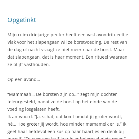
Opgetinkt
Mijn ruim driejarige peuter heeft een vast avondritueeltje.
Vlak voor het slapengaan wil ze borstvoeding. De rest van
de dag of nacht vraagt ze niet meer naar de borst. Maar
dat slapengaan, dat is haar moment. Een ritueel waaraan
ze blijft vasthouden.
Op een avond…
“Mammaah… De borsten zijn op…” zegt mijn dochter
teleurgesteld, nadat ze de borst op het einde van de
voeding losgelaten heeft.
Ik antwoord: “Ja, schat, dat komt omdat jij groter wordt,
hè… Hoe groter jij wordt, hoe minder mamamelk er is.” Ik
geef haar liefdevol een kus op haar haartjes en denk bij
mezelf: “En over een half jaar is er helemaal niets meer.”