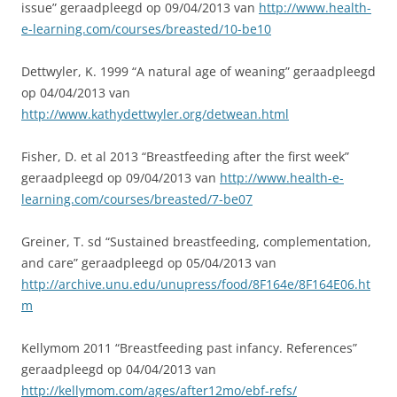
issue” geraadpleegd op 09/04/2013 van
http://www.health-
e-learning.com/courses/breasted/10-be10
Dettwyler, K. 1999 “A natural age of weaning” geraadpleegd
op 04/04/2013 van
http://www.kathydettwyler.org/detwean.html
Fisher, D. et al 2013 “Breastfeeding after the first week”
geraadpleegd op 09/04/2013 van
http://www.health-e-
learning.com/courses/breasted/7-be07
Greiner, T. sd “Sustained breastfeeding, complementation,
and care” geraadpleegd op 05/04/2013 van
http://archive.unu.edu/unupress/food/8F164e/8F164E06.ht
m
Kellymom 2011 “Breastfeeding past infancy. References”
geraadpleegd op 04/04/2013 van
http://kellymom.com/ages/after12mo/ebf-refs/