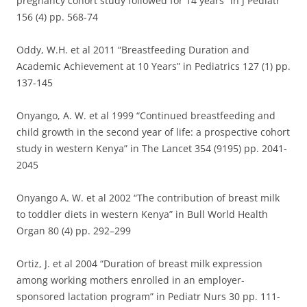
pregnancy cohort study followed for 14 years” in J Pediatr
156 (4) pp. 568-74
Oddy, W.H. et al 2011 “Breastfeeding Duration and
Academic Achievement at 10 Years” in Pediatrics 127 (1) pp.
137-145
Onyango, A. W. et al 1999 “Continued breastfeeding and
child growth in the second year of life: a prospective cohort
study in western Kenya” in The Lancet 354 (9195) pp. 2041-
2045
Onyango A. W. et al 2002 “The contribution of breast milk
to toddler diets in western Kenya” in Bull World Health
Organ 80 (4) pp. 292–299
Ortiz, J. et al 2004 “Duration of breast milk expression
among working mothers enrolled in an employer-
sponsored lactation program” in Pediatr Nurs 30 pp. 111-