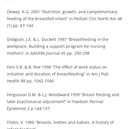
Dewey, K.G. 2001 “Nutrition, growth, and complementary
feeding of the breastfed infant” in Pediatr Clin North Am 48
(1) pp. 87-104
Dodgson, J.E. & L. Duckett 1997 “Breastfeeding in the
workplace. Building a support program for nursing
mothers” in AAOHN Journal 45 pp. 290-298
Fein S.B. & B. Roe 1998 “The effect of work status on
initiation and duration of breastfeeding” in Am J Pub
Health 88 pp. 1042-1046
Fergusson D.M. & L.J. Woodward 1999 “Breast feeding and
later psychosocial adjustment” in Paediatr Perinat
Epidemiol 2 p.144-157
Fildes, V. 1986 “Breasts, bottles and babies. A history of