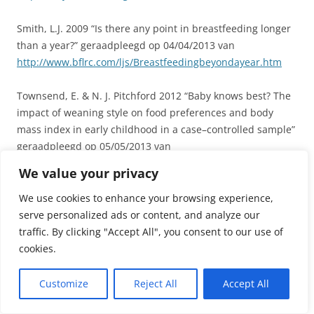
Smith, L.J. 2009 “Is there any point in breastfeeding longer
than a year?” geraadpleegd op 04/04/2013 van
http://www.bflrc.com/ljs/Breastfeedingbeyondayear.htm
Townsend, E. & N. J. Pitchford 2012 “Baby knows best? The
impact of weaning style on food preferences and body
mass index in early childhood in a case–controlled sample”
geraadpleegd op 05/05/2013 van
http://bmjopen.bmj.com/content/2/1/e000298.full
We value your privacy
WHO 2013 “Global Strategy for Infant and Young Child
We use cookies to enhance your browsing experience,
Feeding” geraadpleegd op 04/04/2013 van
serve personalized ads or content, and analyze our
http://www.who.int/nutrition/topics/global_strategy/en/ind
traffic. By clicking "Accept All", you consent to our use of
ex.html
cookies.
Dit bericht werd geplaatst in
Afbouwen
,
Borstvoedingstips
,
kleuter
,
Customize
Reject All
Accept All
Maatschappelijke thema's
,
na het jaar
,
na zes maanden
,
peuter
en