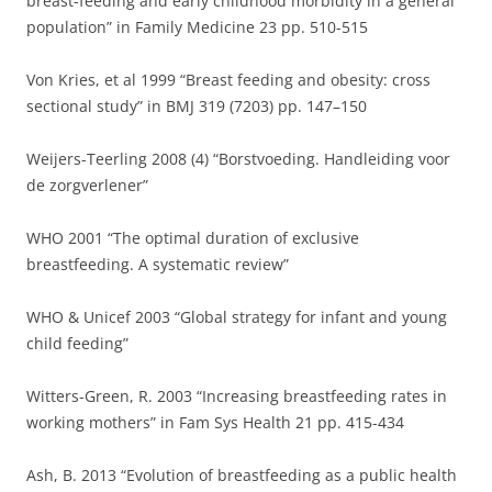
breast-feeding and early childhood morbidity in a general
population” in Family Medicine 23 pp. 510-515
Von Kries, et al 1999 “Breast feeding and obesity: cross
sectional study” in BMJ 319 (7203) pp. 147–150
Weijers-Teerling 2008 (4) “Borstvoeding. Handleiding voor
de zorgverlener”
WHO 2001 “The optimal duration of exclusive
breastfeeding. A systematic review”
WHO & Unicef 2003 “Global strategy for infant and young
child feeding”
Witters-Green, R. 2003 “Increasing breastfeeding rates in
working mothers” in Fam Sys Health 21 pp. 415-434
Ash, B. 2013 “Evolution of breastfeeding as a public health