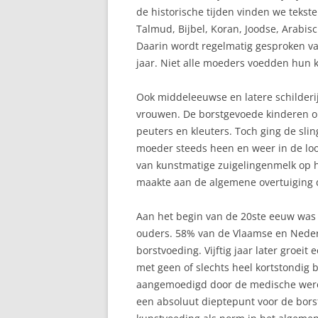
TOESCHIETREFLEX
de historische tijden vinden we tekst
Talmud, Bijbel, Koran, Joodse, Arabisc
TWEELING
Daarin wordt regelmatig gesproken v
VASTE VOEDING
jaar. Niet alle moeders voedden hun k
VOEDING VAN MAMA
Ook middeleeuwse en latere schilder
vrouwen. De borstgevoede kinderen op
VOLLE BORSTEN
peuters en kleuters. Toch ging de sli
moeder steeds heen en weer in de loo
ZWANGERSCHAP
van kunstmatige zuigelingenmelk op 
maakte aan de algemene overtuiging da
Aan het begin van de 20ste eeuw was k
ouders. 58% van de Vlaamse en Neder
borstvoeding. Vijftig jaar later groei
met geen of slechts heel kortstondig 
aangemoedigd door de medische werel
een absoluut dieptepunt voor de bors