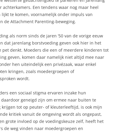
ne westerse gedachtengoed te parkeren en jarenlang
ar achterkamers. Een tendens waar nog maar heel
 lijkt te komen, voornamelijk onder impuls van
 en de Attachment Parenting-beweging.
ing als norm sinds de jaren ’50 van de vorige eeuw
n dat jarenlang borstvoeding geven ook hier in het
 pet denkt. Moeders die een of meerdere kinderen tot
eding geven, komen daar namelijk niet altijd mee naar
nder hen uiteindelijk een privézaak, waar enkel
loten kringen, zoals moedergroepen of
esproken wordt.
ers een sociaal stigma ervaren inzake hun
 daardoor geneigd zijn om ermee naar buiten te
ijgen tot op peuter- of kleuterleeftijd, is ook mijn
nde kritiek vanuit de omgeving wordt als ongepast,
n grote invloed op de voedingskeuze zelf, heeft het
eders de weg vinden naar moedergroepen en