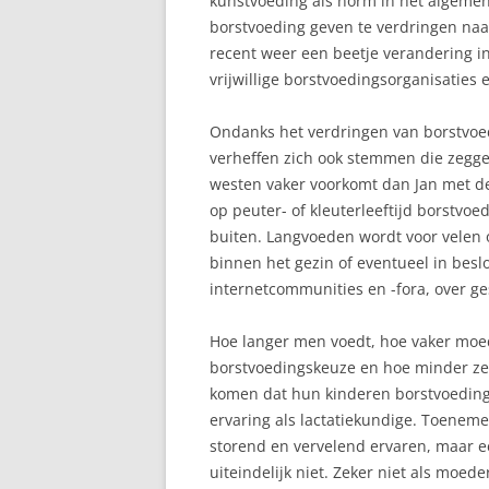
kunstvoeding als norm in het algeme
borstvoeding geven te verdringen na
recent weer een beetje verandering in
vrijwillige borstvoedingsorganisaties
Ondanks het verdringen van borstvoed
verheffen zich ook stemmen die zegge
westen vaker voorkomt dan Jan met de
op peuter- of kleuterleeftijd borstvo
buiten. Langvoeden wordt voor velen o
binnen het gezin of eventueel in bes
internetcommunities en -fora, over g
Hoe langer men voedt, hoe vaker moed
borstvoedingskeuze en hoe minder ze
komen dat hun kinderen borstvoeding kr
ervaring als lactatiekundige. Toeneme
storend en vervelend ervaren, maar ee
uiteindelijk niet. Zeker niet als mo