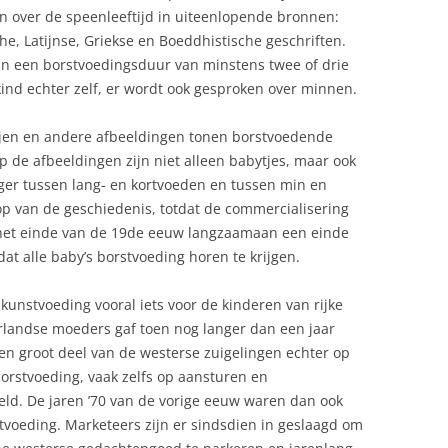
en over de speenleeftijd in uiteenlopende bronnen:
he, Latijnse, Griekse en Boeddhistische geschriften.
an een borstvoedingsduur van minstens twee of drie
ind echter zelf, er wordt ook gesproken over minnen.
ijen en andere afbeeldingen tonen borstvoedende
 de afbeeldingen zijn niet alleen babytjes, maar ook
nger tussen lang- en kortvoeden en tussen min en
p van de geschiedenis, totdat de commercialisering
het einde van de 19de eeuw langzaamaan een einde
t alle baby’s borstvoeding horen te krijgen.
unstvoeding vooral iets voor de kinderen van rijke
landse moeders gaf toen nog langer dan een jaar
t een groot deel van de westerse zuigelingen echter op
borstvoeding, vaak zelfs op aansturen en
d. De jaren ’70 van de vorige eeuw waren dan ook
tvoeding. Marketeers zijn er sindsdien in geslaagd om