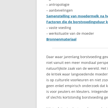
– antropologie
BORSTONTSTEKING
– aanbevelingen
Samenstelling van moedermelk na he
BORSTVOEDING EN DE
Factoren die de borstvoedingsduur 
FEESTDAGEN
– vaste voeding
– werksituatie van de moeder
BORSTVOEDING IN HET
Bronnenmateriaal
OPENBAAR
BORSTWEIGEREN
Daar waar jarenlang borstvoeding gev
FLES WEIGEREN
niet vanuit een meer mondiaal perspe
natuurlijkste zaak van de wereld. Het
GEWICHT VAN MAMA
de kritiek waar langvoedende moeder
GEZIN
is op culturele voorkeuren en niet z
geen enkel empirisch onderzoek dat k
KINDEROPVANG
is voor peuters en kleuters. Integen
of slechts kortstondig borstvoeding g
KRAAMWEEK
KRAMPJES