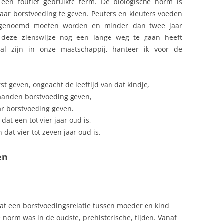
’ een foutief gebruikte term. De biologische norm is
aar borstvoeding te geven. Peuters en kleuters voeden
’ genoemd moeten worden en minder dan twee jaar
 deze zienswijze nog een lange weg te gaan heeft
al zijn in onze maatschappij, hanteer ik voor de
st geven, ongeacht de leeftijd van dat kindje,
aanden borstvoeding geven,
r borstvoeding geven,
at een tot vier jaar oud is,
dat vier tot zeven jaar oud is.
en
at een borstvoedingsrelatie tussen moeder en kind
de norm was in de oudste, prehistorische, tijden. Vanaf