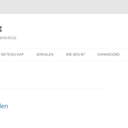
g
4/03.65.02
WETENSCHAP
VERHALEN
WIE BEN IK?
DANKWOORD
FILOSOFIE
GETUIGENISSEN
PUBLICATIES
COPYRIGHT
den