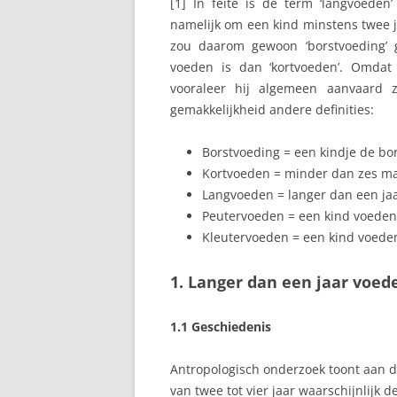
[1] In feite is de term ‘langvoeden
namelijk om een kind minstens twee j
LANGVOEDEN
zou daarom gewoon ‘borstvoeding
voeden is dan ‘kortvoeden’. Omdat
MELKPRODUCTIE
vooraleer hij algemeen aanvaard z
gemakkelijkheid andere definities:
MELKTEKORT
REFLUX
Borstvoeding = een kindje de bor
Kortvoeden = minder dan zes m
REGELDAGEN
Langvoeden = langer dan een jaa
Peutervoeden = een kind voeden d
RELACTATIE
Kleutervoeden = een kind voeden 
SLAPEN
1. Langer dan een jaar voed
SPRUW
1.1 Geschiedenis
TANDJES
TEPELKLOOFJES
Antropologisch onderzoek toont aan d
van twee tot vier jaar waarschijnlijk 