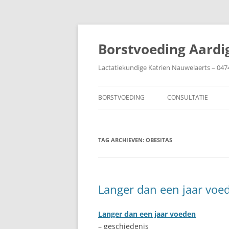
Ga
naar
de
Borstvoeding Aardi
inhoud
Lactatiekundige Katrien Nauwelaerts – 047
BORSTVOEDING
CONSULTATIE
AANLEGGEN
TAG ARCHIEVEN:
AFBOUWEN
OBESITAS
AFKOLVEN
BABY IN DE COUVEUZE
Langer dan een jaar voe
BIJTEN
Langer dan een jaar voeden
BORSTEN
– geschiedenis