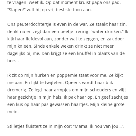
te vragen, weet ik. Op dat moment kruist papa ons pad.
“Slapen!” vult hij op vrij besliste toon aan.
Ons peuterdochtertje is even in de war. Ze staakt haar zin,
denkt na en zegt dan een beetje treurig: “water drinken.” Ik
kijk haar liefdevol aan, zonder wat te zeggen, en zak door
mijn knieën. Sinds enkele weken drinkt ze niet meer
dagelijks bij me. Dan krijgt ze een knuffel in plaats van de
borst.
Ik zit op mijn hurken en poppemie staat voor me. Ze kijkt
me aan. En lijkt te twijfelen. Opeens wordt haar blik
dromerig. Ze legt haar armpjes om mijn schouders en vlijt
haar gezichtje in mijn hals. Ik pak haar op. En geef zachtjes
een kus op haar pas gewassen haartjes. Mijn kleine grote
meid.
Stilletjes fluistert ze in mijn oor: “Mama, ik hou van jou…”.