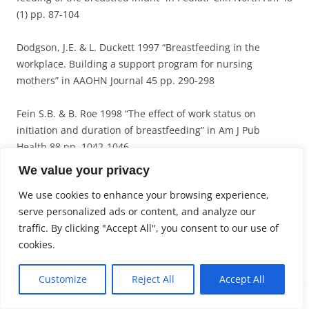
(1) pp. 87-104
Dodgson, J.E. & L. Duckett 1997 “Breastfeeding in the
workplace. Building a support program for nursing
mothers” in AAOHN Journal 45 pp. 290-298
Fein S.B. & B. Roe 1998 “The effect of work status on
initiation and duration of breastfeeding” in Am J Pub
Health 88 pp. 1042-1046
We value your privacy
Fergusson D.M. & L.J. Woodward 1999 “Breast feeding and
We use cookies to enhance your browsing experience,
later psychosocial adjustment” in Paediatr Perinat
serve personalized ads or content, and analyze our
Epidemiol 2 p.144-157
traffic. By clicking "Accept All", you consent to our use of
cookies.
Fildes, V. 1986 “Breasts, bottles and babies. A history of
infant feeding”
Customize
Reject All
Accept All
Fisher, J.O. et al 1999 “Breast-feeding through the first year