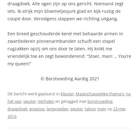
draagdoek. Alle ogen zijn op ons gericht. Niemand zegt
iets. Ik strijk mijn bloemetjesjurk glad en kijk rustig de
coupé door. Vervolgens stappen we richting uitgang.
Een breed geschouderde kerel met behaarde armen in
zwartlederen pinnenarmbanden schuift een stapel
rugzakken opzij om ons door te laten. Hij knikt me
vriendelijk toe en zegt bewonderend: “Stoer, man! … You’re
my queen!”
© Borstvoeding Aardig 2021
Dit bericht werd geplaatst in
kleuter
,
Maatschappelijke thema's
,
na
het jaar
,
peuter
,
Verhalen
en getagged met
borstvoeding
,
draagdoek
,
graspop
,
langvoeden
,
peuter
,
taboe
,
trein
op
23 mei,
2013
.