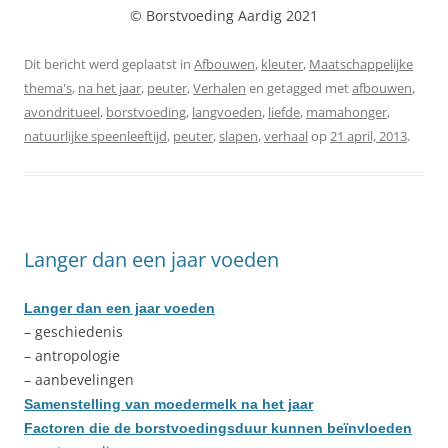
© Borstvoeding Aardig 2021
Dit bericht werd geplaatst in
Afbouwen
,
kleuter
,
Maatschappelijke
thema's
,
na het jaar
,
peuter
,
Verhalen
en getagged met
afbouwen
,
avondritueel
,
borstvoeding
,
langvoeden
,
liefde
,
mamahonger
,
natuurlijke speenleeftijd
,
peuter
,
slapen
,
verhaal
op
21 april, 2013
.
Langer dan een jaar voeden
Langer dan een jaar voeden
– geschiedenis
– antropologie
– aanbevelingen
Samenstelling van moedermelk na het jaar
Factoren die de borstvoedingsduur kunnen beïnvloeden