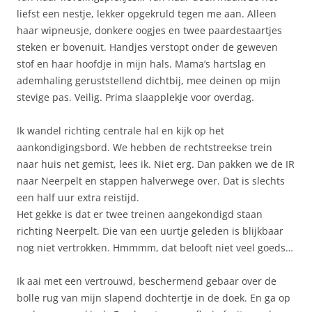
liefst een nestje, lekker opgekruld tegen me aan. Alleen
haar wipneusje, donkere oogjes en twee paardestaartjes
steken er bovenuit. Handjes verstopt onder de geweven
stof en haar hoofdje in mijn hals. Mama’s hartslag en
ademhaling geruststellend dichtbij, mee deinen op mijn
stevige pas. Veilig. Prima slaapplekje voor overdag.
Ik wandel richting centrale hal en kijk op het
aankondigingsbord. We hebben de rechtstreekse trein
naar huis net gemist, lees ik. Niet erg. Dan pakken we de IR
naar Neerpelt en stappen halverwege over. Dat is slechts
een half uur extra reistijd.
Het gekke is dat er twee treinen aangekondigd staan
richting Neerpelt. Die van een uurtje geleden is blijkbaar
nog niet vertrokken. Hmmmm, dat belooft niet veel goeds…
Ik aai met een vertrouwd, beschermend gebaar over de
bolle rug van mijn slapend dochtertje in de doek. En ga op