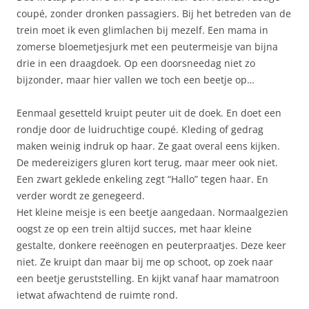
coupé, zonder dronken passagiers. Bij het betreden van de
trein moet ik even glimlachen bij mezelf. Een mama in
zomerse bloemetjesjurk met een peutermeisje van bijna
drie in een draagdoek. Op een doorsneedag niet zo
bijzonder, maar hier vallen we toch een beetje op…
Eenmaal gesetteld kruipt peuter uit de doek. En doet een
rondje door de luidruchtige coupé. Kleding of gedrag
maken weinig indruk op haar. Ze gaat overal eens kijken.
De medereizigers gluren kort terug, maar meer ook niet.
Een zwart geklede enkeling zegt “Hallo” tegen haar. En
verder wordt ze genegeerd.
Het kleine meisje is een beetje aangedaan. Normaalgezien
oogst ze op een trein altijd succes, met haar kleine
gestalte, donkere reeënogen en peuterpraatjes. Deze keer
niet. Ze kruipt dan maar bij me op schoot, op zoek naar
een beetje geruststelling. En kijkt vanaf haar mamatroon
ietwat afwachtend de ruimte rond.