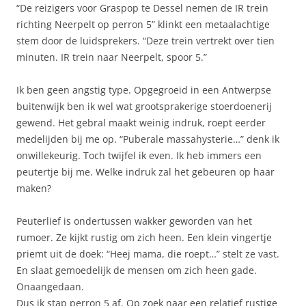
“De reizigers voor Graspop te Dessel nemen de IR trein
richting Neerpelt op perron 5” klinkt een metaalachtige
stem door de luidsprekers. “Deze trein vertrekt over tien
minuten. IR trein naar Neerpelt, spoor 5.”
Ik ben geen angstig type. Opgegroeid in een Antwerpse
buitenwijk ben ik wel wat grootsprakerige stoerdoenerij
gewend. Het gebral maakt weinig indruk, roept eerder
medelijden bij me op. “Puberale massahysterie…” denk ik
onwillekeurig. Toch twijfel ik even. Ik heb immers een
peutertje bij me. Welke indruk zal het gebeuren op haar
maken?
Peuterlief is ondertussen wakker geworden van het
rumoer. Ze kijkt rustig om zich heen. Een klein vingertje
priemt uit de doek: “Heej mama, die roept…” stelt ze vast.
En slaat gemoedelijk de mensen om zich heen gade.
Onaangedaan.
Dus ik stap perron 5 af. Op zoek naar een relatief rustige