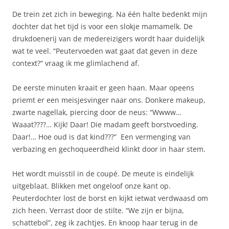
De trein zet zich in beweging. Na één halte bedenkt mijn
dochter dat het tijd is voor een slokje mamamelk. De
drukdoenerij van de medereizigers wordt haar duidelijk
wat te veel. “Peutervoeden wat gaat dat geven in deze
context?” vraag ik me glimlachend af.
De eerste minuten kraait er geen haan. Maar opeens
priemt er een meisjesvinger naar ons. Donkere makeup,
zwarte nagellak, piercing door de neus: “Wwww…
Waaat????… Kijk! Daar! Die madam geeft borstvoeding.
Daar!… Hoe oud is dat kind???” Een vermenging van
verbazing en gechoqueerdheid klinkt door in haar stem.
Het wordt muisstil in de coupé. De meute is eindelijk
uitgeblaat. Blikken met ongeloof onze kant op.
Peuterdochter lost de borst en kijkt ietwat verdwaasd om
zich heen. Verrast door de stilte. “We zijn er bijna,
schattebol”, zeg ik zachtjes. En knoop haar terug in de