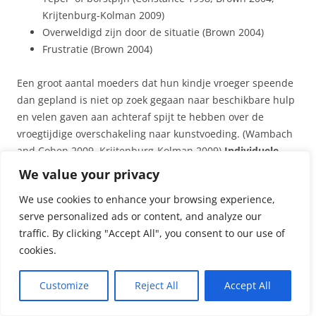
Krijtenburg-Kolman 2009)
Overweldigd zijn door de situatie (Brown 2004)
Frustratie (Brown 2004)
Een groot aantal moeders dat hun kindje vroeger speende
dan gepland is niet op zoek gegaan naar beschikbare hulp
en velen gaven aan achteraf spijt te hebben over de
vroegtijdige overschakeling naar kunstvoeding. (Wambach
and Cohen 2009, Krijtenburg-Kolman 2009)
Individuele
follow-up
met extra huisbezoeken tijdens de eerste week
We value your privacy
na het ontslag uit de materniteit is nodig om de overgang
We use cookies to enhance your browsing experience,
naar de thuissituatie, mét continuering van borstvoeding,
serve personalized ads or content, and analyze our
te ondersteunen. (Constance 1998)
traffic. By clicking "Accept All", you consent to our use of
cookies.
Tieners zijn sneller beïnvloedbaar door de foute
raadgevingen en commentaar van de omgeving, waardoor
Customize
Reject All
Accept All
de borstvoeding meer kans heeft op mislukken.
(Mohrbacher and Stock 2005) Een Amerikaanse studie