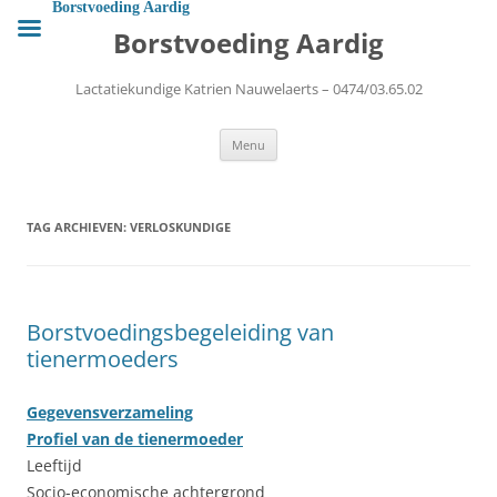
Ga
Borstvoeding Aardig
naar
Borstvoeding Aardig
de
inhoud
Lactatiekundige Katrien Nauwelaerts – 0474/03.65.02
Menu
TAG ARCHIEVEN:
VERLOSKUNDIGE
Borstvoedingsbegeleiding van
tienermoeders
Gegevensverzameling
Profiel van de tienermoeder
Leeftijd
Socio-economische achtergrond