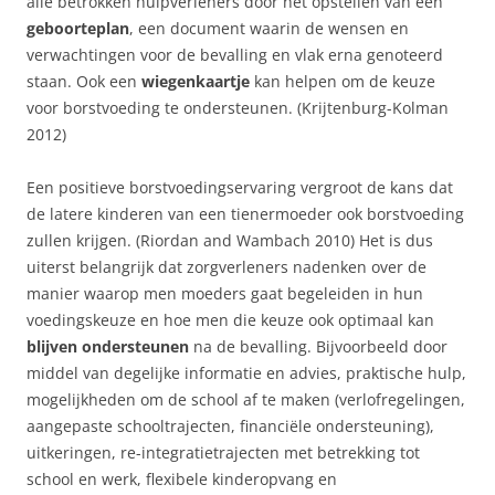
alle betrokken hulpverleners door het opstellen van een
geboorteplan
, een document waarin de wensen en
verwachtingen voor de bevalling en vlak erna genoteerd
staan. Ook een
wiegenkaartje
kan helpen om de keuze
voor borstvoeding te ondersteunen. (Krijtenburg-Kolman
2012)
Een positieve borstvoedingservaring vergroot de kans dat
de latere kinderen van een tienermoeder ook borstvoeding
zullen krijgen. (Riordan and Wambach 2010) Het is dus
uiterst belangrijk dat zorgverleners nadenken over de
manier waarop men moeders gaat begeleiden in hun
voedingskeuze en hoe men die keuze ook optimaal kan
blijven ondersteunen
na de bevalling. Bijvoorbeeld door
middel van degelijke informatie en advies, praktische hulp,
mogelijkheden om de school af te maken (verlofregelingen,
aangepaste schooltrajecten, financiële ondersteuning),
uitkeringen, re-integratietrajecten met betrekking tot
school en werk, flexibele kinderopvang en