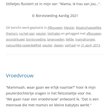
Stilletjes fluistert ze in mijn oor: “Mama, ik hou van jou…”.
© Borstvoeding Aardig 2021
Dit bericht werd geplaatst in
Afbouwen
,
kleuter
,
Maatschappelijke
thema's
,
na het jaar
,
peuter
,
Verhalen
en getagged met
afbouwen
,
avondritueel
,
borstvoeding
,
langvoeden
,
liefde
,
mamahonger
,
natuurlijke speenleeftijd
,
peuter
,
slapen
,
verhaal
op
21 april, 2013
.
Vroedvrouw
“Mammaah, waar gaan we ei’lijk naartoe?” hoor ik mijn
peuterdochtertje vragen in het fietsstoeltje voor me.
“We gaan naar een vroedvrouw” antwoord ik. “Dat is een
mevrouw die met mama’s en kleine babytjes werkt.”