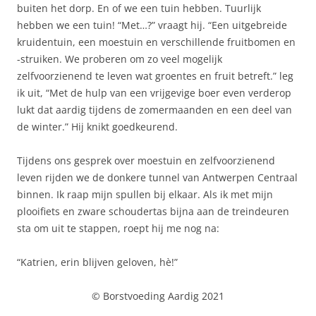
buiten het dorp. En of we een tuin hebben. Tuurlijk
hebben we een tuin! “Met…?” vraagt hij. “Een uitgebreide
kruidentuin, een moestuin en verschillende fruitbomen en
-struiken. We proberen om zo veel mogelijk
zelfvoorzienend te leven wat groentes en fruit betreft.” leg
ik uit, “Met de hulp van een vrijgevige boer even verderop
lukt dat aardig tijdens de zomermaanden en een deel van
de winter.” Hij knikt goedkeurend.
Tijdens ons gesprek over moestuin en zelfvoorzienend
leven rijden we de donkere tunnel van Antwerpen Centraal
binnen. Ik raap mijn spullen bij elkaar. Als ik met mijn
plooifiets en zware schoudertas bijna aan de treindeuren
sta om uit te stappen, roept hij me nog na:
“Katrien, erin blijven geloven, hè!”
© Borstvoeding Aardig 2021