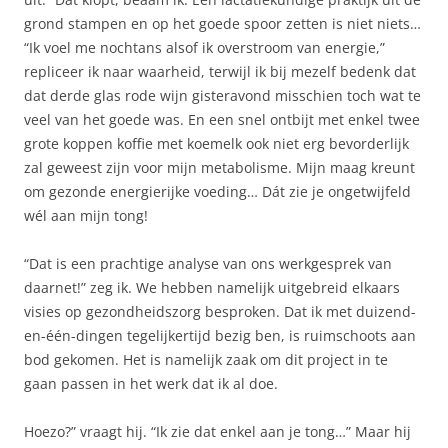
grond stampen en op het goede spoor zetten is niet niets…
“Ik voel me nochtans alsof ik overstroom van energie,”
repliceer ik naar waarheid, terwijl ik bij mezelf bedenk dat
dat derde glas rode wijn gisteravond misschien toch wat te
veel van het goede was. En een snel ontbijt met enkel twee
grote koppen koffie met koemelk ook niet erg bevorderlijk
zal geweest zijn voor mijn metabolisme. Mijn maag kreunt
om gezonde energierijke voeding… Dát zie je ongetwijfeld
wél aan mijn tong!
“Dat is een prachtige analyse van ons werkgesprek van
daarnet!” zeg ik. We hebben namelijk uitgebreid elkaars
visies op gezondheidszorg besproken. Dat ik met duizend-
en-één-dingen tegelijkertijd bezig ben, is ruimschoots aan
bod gekomen. Het is namelijk zaak om dit project in te
gaan passen in het werk dat ik al doe.
Hoezo?” vraagt hij. “Ik zie dat enkel aan je tong…” Maar hij