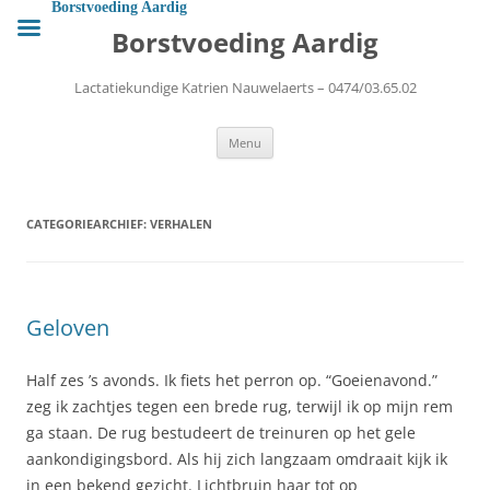
Ga
Borstvoeding Aardig
naar
Borstvoeding Aardig
de
inhoud
Lactatiekundige Katrien Nauwelaerts – 0474/03.65.02
Menu
CATEGORIEARCHIEF:
VERHALEN
Geloven
Half zes ’s avonds. Ik fiets het perron op. “Goeienavond.”
zeg ik zachtjes tegen een brede rug, terwijl ik op mijn rem
ga staan. De rug bestudeert de treinuren op het gele
aankondigingsbord. Als hij zich langzaam omdraait kijk ik
in een bekend gezicht. Lichtbruin haar tot op