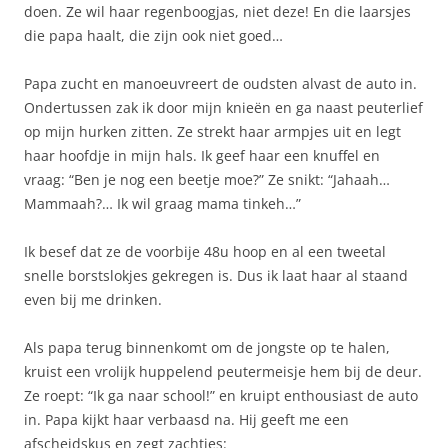
doen. Ze wil haar regenboogjas, niet deze! En die laarsjes
die papa haalt, die zijn ook niet goed…
Papa zucht en manoeuvreert de oudsten alvast de auto in.
Ondertussen zak ik door mijn knieën en ga naast peuterlief
op mijn hurken zitten. Ze strekt haar armpjes uit en legt
haar hoofdje in mijn hals. Ik geef haar een knuffel en
vraag: “Ben je nog een beetje moe?” Ze snikt: “Jahaah…
Mammaah?… Ik wil graag mama tinkeh…”
Ik besef dat ze de voorbije 48u hoop en al een tweetal
snelle borstslokjes gekregen is. Dus ik laat haar al staand
even bij me drinken.
Als papa terug binnenkomt om de jongste op te halen,
kruist een vrolijk huppelend peutermeisje hem bij de deur.
Ze roept: “Ik ga naar school!” en kruipt enthousiast de auto
in. Papa kijkt haar verbaasd na. Hij geeft me een
afscheidskus en zegt zachtjes: