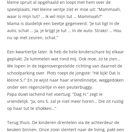
kleine spruit al opgehaald en loopt met hem over de
speelplaats. Het kleine ventje ziet er moe uit: “Mammaah,
waar is mijn tut? … Ik wil mijn tut … Mammaah?”
Mama is duidelijk een beetje gegeneerd: “Je tut ligt in de
auto, schat … Ja, je krijgt je tut … In de auto. Straks! … Hou
nu op met zeuren, schat.”
Een kwartiertje later. Ik heb de hele kinderschare bij elkaar
geplukt. Ze lummelen wat rond mij. Ook moe, zo te zien…
We lopen in de tegenovergestelde richting van daarnet de
schoolparking over. Plots roept de jongste: “Hé kijk! Dat is
kleine S.!” En ze wijst naar haar vriendinnetje, weggedoken
onder een regenzeiltje in een peuterbuggy.
Papa duwt lachend het voertuig: “Dag H.” zegt ie
vriendelijk. “Ja, ons S. zal je niet meer horen… Die zit rustig
op haar tut te shokken…”
Terug thuis. De kinderen drentelen via de achterdeur de
keuken binnen. Onze zoon slentert naar de living, pakt een