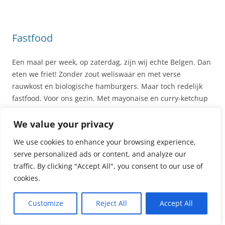
Fastfood
Een maal per week, op zaterdag, zijn wij echte Belgen. Dan
eten we friet! Zonder zout weliswaar en met verse
rauwkost en biologische hamburgers. Maar toch redelijk
fastfood. Voor ons gezin. Met mayonaise en curry-ketchup
à volonté… De kinderen zijn er dol op!
We value your privacy
Peuter eet enkel wat ze lekker vindt. Elke zaterdag
We use cookies to enhance your browsing experience,
hetzelfde: een grote berg frietjes, een wortel uit het vuistje
serve personalized ads or content, and analyze our
en een kwartje komkommer. En halverwege de maaltijd wil
traffic. By clicking "Accept All", you consent to our use of
ze bij me op schoot. Elke week opnieuw. Ze eet dan braaf
cookies.
haar bordje verder leeg. En daarna draait ze zich naar me
om en vraagt liefjes: “Mama tinkeh?” … Want na een hele
Customize
Reject All
Accept All
week school lopen is die zaterdag toch wel zalig! Dan mag
je eindelijk nog eens gewoon gezellig bij mama drinken op