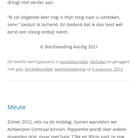
dringt niet verder aan.
“Ik zal volgende keer nog is mijn tong naar u uitsteken,
zene.” besluit ik lachend. En bedenk dat ik dan best wél
eerst een stevig ontbijt neem.
© Borstvoeding Aardig 2021
Dit bericht werd geplaatst in
lactatiekundige
,
Verhalen
en getagged
met
arts
,
lactatiekundige
,
werkvergadering
op
9 augustus, 2013
.
Meute
Zomer 2012, iets na de middag. Samen wandelen we
Antwerpen Centraal binnen. Poppemie wordt over enkele
maanden drie, maar met haar 12kg en 90cm past ze nog