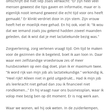
omschrijft die niet liep zoals verwacht: “Er zijn heel veel
mensen geweest die tips gaven en informatie, maar er is
eigenlijk nooit iemand geweest die echt tijd voor ons heeft
gemaakt.” Er klinkt verdriet door in zijn stem. Zijn vrouw
heeft het er moeilijk mee gehad. En hij ook, voel ik: “Ik wou
dat we iemand zoals jou gekend hadden zoveel maanden
geleden, dat ik wist dat je met lactatiekunde bezig was.”
Zorgverlening, zorg verlenen vraagt tijd. Om tijd te maken
voor de gezinnen die ik begeleid, boet ik aan loon in. Daar
waar een zelfstandige vroedvrouw zes of meer
huisbezoeken op een dag doet, plan ik er maximum twee.
“Ik word rijk van mijn job als lactatiekundige.” verkondig ik,
“Heel rijk!! Alleen niet in geld uitgedrukt… Had ik mijn job
als leerkracht niet gehad dan zou ik financieel niet
rondkomen…” En hij vraagt naar ons businessplan, waar ik
volop mee bezig ben op dit moment. Er is nog werk aan.
Waar we wonen, wil hij ook weten. In de zuiderkempen,