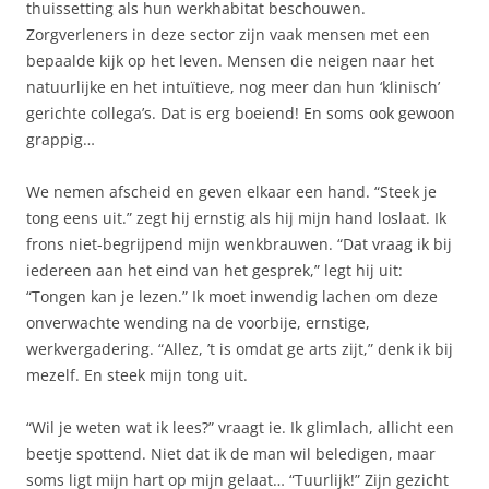
thuissetting als hun werkhabitat beschouwen.
Zorgverleners in deze sector zijn vaak mensen met een
bepaalde kijk op het leven. Mensen die neigen naar het
natuurlijke en het intuïtieve, nog meer dan hun ‘klinisch’
gerichte collega’s. Dat is erg boeiend! En soms ook gewoon
grappig…
We nemen afscheid en geven elkaar een hand. “Steek je
tong eens uit.” zegt hij ernstig als hij mijn hand loslaat. Ik
frons niet-begrijpend mijn wenkbrauwen. “Dat vraag ik bij
iedereen aan het eind van het gesprek,” legt hij uit:
“Tongen kan je lezen.” Ik moet inwendig lachen om deze
onverwachte wending na de voorbije, ernstige,
werkvergadering. “Allez, ’t is omdat ge arts zijt,” denk ik bij
mezelf. En steek mijn tong uit.
“Wil je weten wat ik lees?” vraagt ie. Ik glimlach, allicht een
beetje spottend. Niet dat ik de man wil beledigen, maar
soms ligt mijn hart op mijn gelaat… “Tuurlijk!” Zijn gezicht