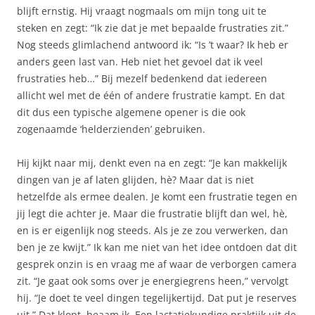
blijft ernstig. Hij vraagt nogmaals om mijn tong uit te
steken en zegt: “Ik zie dat je met bepaalde frustraties zit.”
Nog steeds glimlachend antwoord ik: “Is ’t waar? Ik heb er
anders geen last van. Heb niet het gevoel dat ik veel
frustraties heb…” Bij mezelf bedenkend dat iedereen
allicht wel met de één of andere frustratie kampt. En dat
dit dus een typische algemene opener is die ook
zogenaamde ‘helderzienden’ gebruiken.
Hij kijkt naar mij, denkt even na en zegt: “Je kan makkelijk
dingen van je af laten glijden, hè? Maar dat is niet
hetzelfde als ermee dealen. Je komt een frustratie tegen en
jij legt die achter je. Maar die frustratie blijft dan wel, hè,
en is er eigenlijk nog steeds. Als je ze zou verwerken, dan
ben je ze kwijt.” Ik kan me niet van het idee ontdoen dat dit
gesprek onzin is en vraag me af waar de verborgen camera
zit. “Je gaat ook soms over je energiegrens heen,” vervolgt
hij. “Je doet te veel dingen tegelijkertijd. Dat put je reserves
uit.” Dat klopt, beaam ik. Een lactatiekundige praktijk uit de