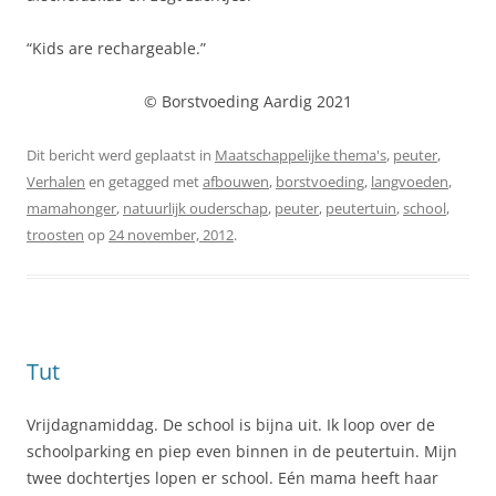
“Kids are rechargeable.”
© Borstvoeding Aardig 2021
Dit bericht werd geplaatst in
Maatschappelijke thema's
,
peuter
,
Verhalen
en getagged met
afbouwen
,
borstvoeding
,
langvoeden
,
mamahonger
,
natuurlijk ouderschap
,
peuter
,
peutertuin
,
school
,
troosten
op
24 november, 2012
.
Tut
Vrijdagnamiddag. De school is bijna uit. Ik loop over de
schoolparking en piep even binnen in de peutertuin. Mijn
twee dochtertjes lopen er school. Eén mama heeft haar