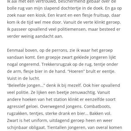
Ik aai met een vertrouwd, beschermend gebaar over de
bolle rug van mijn slapend dochtertje in de doek. En ga op
zoek naar een kiosk. Een krant en een flesje fruitsap, daar
kom ik de tijd wel mee door. Vanuit de verte klinkt geroep.
Ik passeer opvallend veel politiemensen, maar besteed er
verder weinig aandacht aan.
Eenmaal boven, op de perrons, zie ik waar het geroep
vandaan komt. Een groepje zwart geklede jongeren lijkt
nogal ongeremd. Trekkersrugzak op de rug, tentje onder
de arm, flesje bier in de hand. “Hoeren” brult er eentje.
Vuist in de lucht.
“Beleefde jongen…” denk ik bij mezelf. Ook hier opvallend
veel politie. Ze lijken een beetje zenuwachtig. Vanuit
andere hoeken van het station klinkt er eenzelfde soort
agressief geloei. Overwegend jongens. Combatboots,
rugzakken, tentjes, sterke drank en bier… Bakken vol.
Zwart is het uniform, uitdagend geroep heen en weer
schijnbaar obligaat. Tientallen jongeren, van overal komen