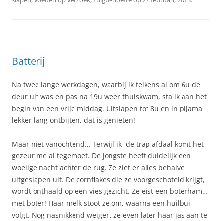
slapen
,
voeden op verzoek
,
zuigbehoefte
op
22 februari, 2013
.
Batterij
Na twee lange werkdagen, waarbij ik telkens al om 6u de
deur uit was en pas na 19u weer thuiskwam, sta ik aan het
begin van een vrije middag. Uitslapen tot 8u en in pijama
lekker lang ontbijten, dat is genieten!
Maar niet vanochtend… Terwijl ik de trap afdaal komt het
gezeur me al tegemoet. De jongste heeft duidelijk een
woelige nacht achter de rug. Ze ziet er alles behalve
uitgeslapen uit. De cornflakes die ze voorgeschoteld krijgt,
wordt onthaald op een vies gezicht. Ze eist een boterham…
met boter! Haar melk stoot ze om, waarna een huilbui
volgt. Nog nasnikkend weigert ze even later haar jas aan te