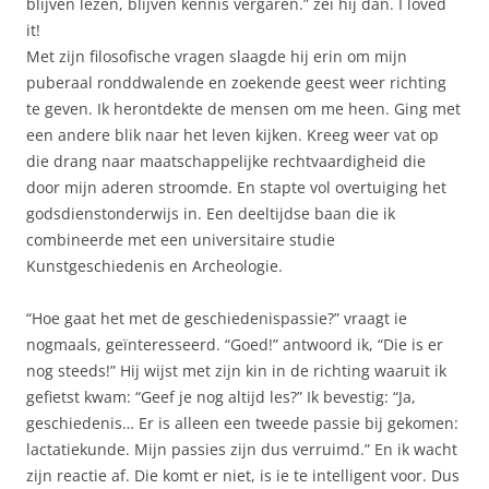
blijven lezen, blijven kennis vergaren.” zei hij dan. I loved
it!
Met zijn filosofische vragen slaagde hij erin om mijn
puberaal ronddwalende en zoekende geest weer richting
te geven. Ik herontdekte de mensen om me heen. Ging met
een andere blik naar het leven kijken. Kreeg weer vat op
die drang naar maatschappelijke rechtvaardigheid die
door mijn aderen stroomde. En stapte vol overtuiging het
godsdienstonderwijs in. Een deeltijdse baan die ik
combineerde met een universitaire studie
Kunstgeschiedenis en Archeologie.
“Hoe gaat het met de geschiedenispassie?” vraagt ie
nogmaals, geïnteresseerd. “Goed!” antwoord ik, “Die is er
nog steeds!” Hij wijst met zijn kin in de richting waaruit ik
gefietst kwam: “Geef je nog altijd les?” Ik bevestig: “Ja,
geschiedenis… Er is alleen een tweede passie bij gekomen:
lactatiekunde. Mijn passies zijn dus verruimd.” En ik wacht
zijn reactie af. Die komt er niet, is ie te intelligent voor. Dus