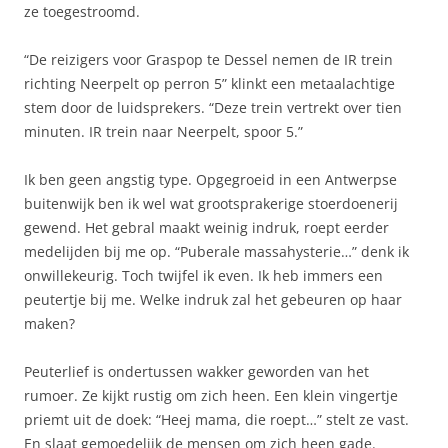
ze toegestroomd.
“De reizigers voor Graspop te Dessel nemen de IR trein
richting Neerpelt op perron 5” klinkt een metaalachtige
stem door de luidsprekers. “Deze trein vertrekt over tien
minuten. IR trein naar Neerpelt, spoor 5.”
Ik ben geen angstig type. Opgegroeid in een Antwerpse
buitenwijk ben ik wel wat grootsprakerige stoerdoenerij
gewend. Het gebral maakt weinig indruk, roept eerder
medelijden bij me op. “Puberale massahysterie…” denk ik
onwillekeurig. Toch twijfel ik even. Ik heb immers een
peutertje bij me. Welke indruk zal het gebeuren op haar
maken?
Peuterlief is ondertussen wakker geworden van het
rumoer. Ze kijkt rustig om zich heen. Een klein vingertje
priemt uit de doek: “Heej mama, die roept…” stelt ze vast.
En slaat gemoedelijk de mensen om zich heen gade.