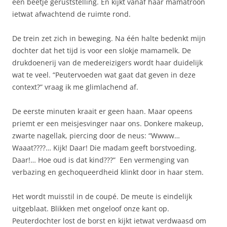
een beetje geruststelling. En kijkt vanaf haar mamatroon
ietwat afwachtend de ruimte rond.
De trein zet zich in beweging. Na één halte bedenkt mijn
dochter dat het tijd is voor een slokje mamamelk. De
drukdoenerij van de medereizigers wordt haar duidelijk
wat te veel. “Peutervoeden wat gaat dat geven in deze
context?” vraag ik me glimlachend af.
De eerste minuten kraait er geen haan. Maar opeens
priemt er een meisjesvinger naar ons. Donkere makeup,
zwarte nagellak, piercing door de neus: “Wwww…
Waaat????… Kijk! Daar! Die madam geeft borstvoeding.
Daar!… Hoe oud is dat kind???” Een vermenging van
verbazing en gechoqueerdheid klinkt door in haar stem.
Het wordt muisstil in de coupé. De meute is eindelijk
uitgeblaat. Blikken met ongeloof onze kant op.
Peuterdochter lost de borst en kijkt ietwat verdwaasd om