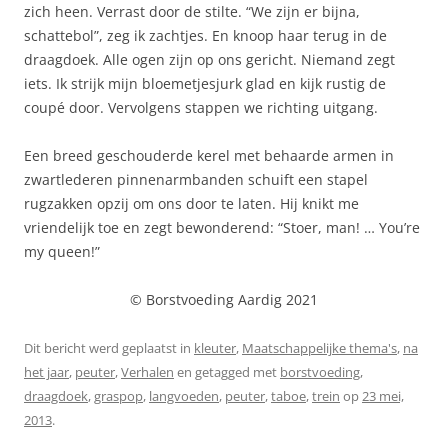
zich heen. Verrast door de stilte. “We zijn er bijna,
schattebol”, zeg ik zachtjes. En knoop haar terug in de
draagdoek. Alle ogen zijn op ons gericht. Niemand zegt
iets. Ik strijk mijn bloemetjesjurk glad en kijk rustig de
coupé door. Vervolgens stappen we richting uitgang.
Een breed geschouderde kerel met behaarde armen in
zwartlederen pinnenarmbanden schuift een stapel
rugzakken opzij om ons door te laten. Hij knikt me
vriendelijk toe en zegt bewonderend: “Stoer, man! … You’re
my queen!”
© Borstvoeding Aardig 2021
Dit bericht werd geplaatst in
kleuter
,
Maatschappelijke thema's
,
na
het jaar
,
peuter
,
Verhalen
en getagged met
borstvoeding
,
draagdoek
,
graspop
,
langvoeden
,
peuter
,
taboe
,
trein
op
23 mei,
2013
.