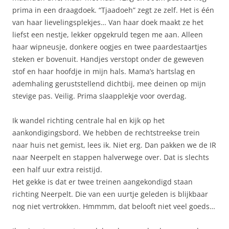
prima in een draagdoek. “Tjaadoeh” zegt ze zelf. Het is één
van haar lievelingsplekjes… Van haar doek maakt ze het
liefst een nestje, lekker opgekruld tegen me aan. Alleen
haar wipneusje, donkere oogjes en twee paardestaartjes
steken er bovenuit. Handjes verstopt onder de geweven
stof en haar hoofdje in mijn hals. Mama’s hartslag en
ademhaling geruststellend dichtbij, mee deinen op mijn
stevige pas. Veilig. Prima slaapplekje voor overdag.
Ik wandel richting centrale hal en kijk op het
aankondigingsbord. We hebben de rechtstreekse trein
naar huis net gemist, lees ik. Niet erg. Dan pakken we de IR
naar Neerpelt en stappen halverwege over. Dat is slechts
een half uur extra reistijd.
Het gekke is dat er twee treinen aangekondigd staan
richting Neerpelt. Die van een uurtje geleden is blijkbaar
nog niet vertrokken. Hmmmm, dat belooft niet veel goeds…