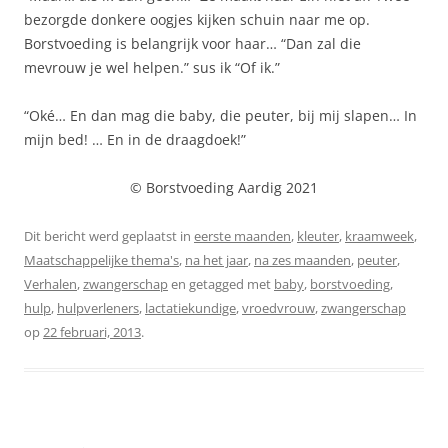
bezorgde donkere oogjes kijken schuin naar me op.
Borstvoeding is belangrijk voor haar… “Dan zal die
mevrouw je wel helpen.” sus ik “Of ik.”
“Oké… En dan mag die baby, die peuter, bij mij slapen… In
mijn bed! … En in de draagdoek!”
© Borstvoeding Aardig 2021
Dit bericht werd geplaatst in
eerste maanden
,
kleuter
,
kraamweek
,
Maatschappelijke thema's
,
na het jaar
,
na zes maanden
,
peuter
,
Verhalen
,
zwangerschap
en getagged met
baby
,
borstvoeding
,
hulp
,
hulpverleners
,
lactatiekundige
,
vroedvrouw
,
zwangerschap
op
22 februari, 2013
.