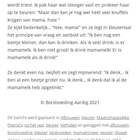
wordt triest. Ik pak haar wat steviger vast en probeer haar
op te beuren: “Maar dan kan je nog wel héél veel knuffels
krijgen van mama, hoor.”
Ze kijkt bedenkelijk… “Nee, mama!” en ze legt in kleutertaal
het principe van vraag en aanbod uit: “Ik ben nog een
beetje kleiner, dan kan ik drinken. Als ik veel drink, is er
mamamelk. Ik ben níet groot! Ik drink mamamelk! Er is
mamamelk als ik drink!”
Ze denkt even na, twijfelt en zegt mijmerend: “Ik denk… Ik
ben al een beetje groter nu. Ik denk… Ik denk dat ik al de
mamamelk heb opgetinkt.”
© Borstvoeding Aardig 2021
Dit bericht werd geplaatst in
Afbouwen
,
kleuter
,
Maatschappelijke
thema's
,
na het jaar
,
peuter
,
Verhalen
en getagged met
afbouwen
,
borstvoeding
,
kleuter
,
langvoeden
,
mamahonger
,
peuter
,
ritueel
,