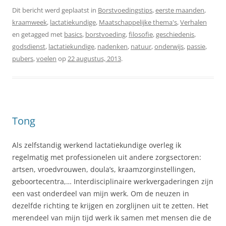
Dit bericht werd geplaatst in
Borstvoedingstips
,
eerste maanden
,
kraamweek
,
lactatiekundige
,
Maatschappelijke thema's
,
Verhalen
en getagged met
basics
,
borstvoeding
,
filosofie
,
geschiedenis
,
godsdienst
,
lactatiekundige
,
nadenken
,
natuur
,
onderwijs
,
passie
,
pubers
,
voelen
op
22 augustus, 2013
.
Tong
Als zelfstandig werkend lactatiekundige overleg ik
regelmatig met professionelen uit andere zorgsectoren:
artsen, vroedvrouwen, doula’s, kraamzorginstellingen,
geboortecentra,… Interdisciplinaire werkvergaderingen zijn
een vast onderdeel van mijn werk. Om de neuzen in
dezelfde richting te krijgen en zorglijnen uit te zetten. Het
merendeel van mijn tijd werk ik samen met mensen die de