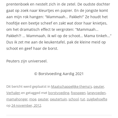
prentenboek en nestelt zich in de zetel. De oudste dochter
gaat op zoek naar kleurtjes en papier. En de jongste komt
aan mijn rok hangen: “Mammaah… Pakkeh!” Ze houdt het
hoofdje een beetje scheef en zakt wat door haar knietjes,
om het dramatisch effect te vergroten: “Mammaah…
Pakkeh?! … Mammaah, ik wil op de schoot… Mama tinkeh…”
Dus ik zet me aan de keukentafel, pak de kleine meid op
schoot en geef haar de borst.
Peuters zijn universeel.
© Borstvoeding Aardig 2021
Dit bericht werd geplaatst in
Maatschappelijke thema's
,
peuter
,
Verhalen
en getagged met
borstvoeding
,
fopspeen
,
langvoeden
,
mamahonger
,
moe
,
peuter
,
peutertuin
,
school
,
tut
,
zuigbehoefte
op
24 november, 2012
.