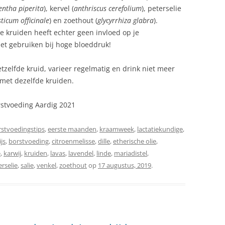
ntha piperita
), kervel (
anthriscus cerefolium
), peterselie
sticum officinale
) en zoethout (
glycyrrhiza glabra
).
e kruiden heeft echter geen invloed op je
iet gebruiken bij hoge bloeddruk!
tzelfde kruid, varieer regelmatig en drink niet meer
met dezelfde kruiden.
stvoeding Aardig 2021
rstvoedingstips
,
eerste maanden
,
kraamweek
,
lactatiekundige
,
ijs
,
borstvoeding
,
citroenmelisse
,
dille
,
etherische olie
,
e
,
karwij
,
kruiden
,
lavas
,
lavendel
,
linde
,
mariadistel
,
erselie
,
salie
,
venkel
,
zoethout
op
17 augustus, 2019
.