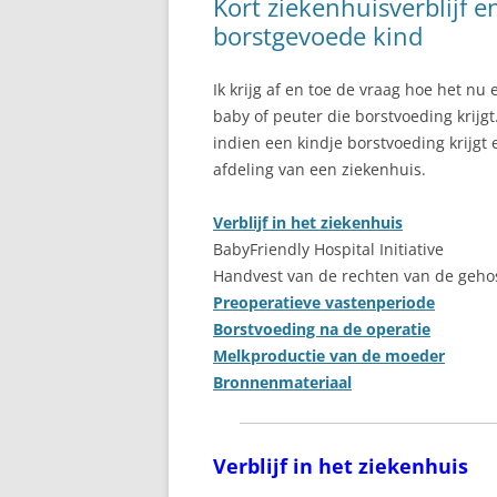
Kort ziekenhuisverblijf e
TOESCHIETREFLEX
borstgevoede kind
TWEELING
Ik krijg af en toe de vraag hoe het nu
VASTE VOEDING
baby of peuter die borstvoeding krijg
VOEDING VAN MAMA
indien een kindje borstvoeding krijgt
afdeling van een ziekenhuis.
VOLLE BORSTEN
Verblijf in het ziekenhuis
ZWANGERSCHAP
BabyFriendly Hospital Initiative
Handvest van de rechten van de gehos
Preoperatieve vastenperiode
Borstvoeding na de operatie
Melkproductie van de moeder
Bronnenmateriaal
Verblijf in het ziekenhuis