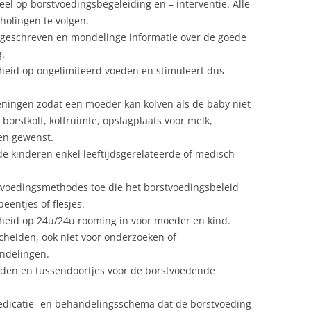
eel op borstvoedingsbegeleiding en – interventie. Alle
holingen te volgen.
s geschreven en mondelinge informatie over de goede
.
kheid op ongelimiteerd voeden en stimuleert dus
ieningen zodat een moeder kan kolven als de baby niet
 borstkolf, kolfruimte, opslagplaats voor melk,
ien gewenst.
de kinderen enkel leeftijdsgerelateerde of medisch
e voedingsmethodes toe die het borstvoedingsbeleid
eentjes of flesjes.
kheid op 24u/24u rooming in voor moeder en kind.
heiden, ook niet voor onderzoeken of
ndelingen.
ijden en tussendoortjes voor de borstvoedende
medicatie- en behandelingsschema dat de borstvoeding