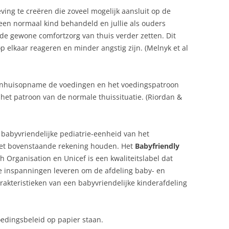
ing te creëren die zoveel mogelijk aansluit op de
ls een normaal kind behandeld en jullie als ouders
e gewone comfortzorg van thuis verder zetten. Dit
 op elkaar reageren en minder angstig zijn. (Melnyk et al
ekenhuisopname de voedingen en het voedingspatroon
 het patroon van de normale thuissituatie. (Riordan &
 babyvriendelijke pediatrie-eenheid van het
met bovenstaande rekening houden. Het
Babyfriendly
 Organisation en Unicef is een kwaliteitslabel dat
e inspanningen leveren om de afdeling baby- en
rakteristieken van een babyvriendelijke kinderafdeling
oedingsbeleid op papier staan.