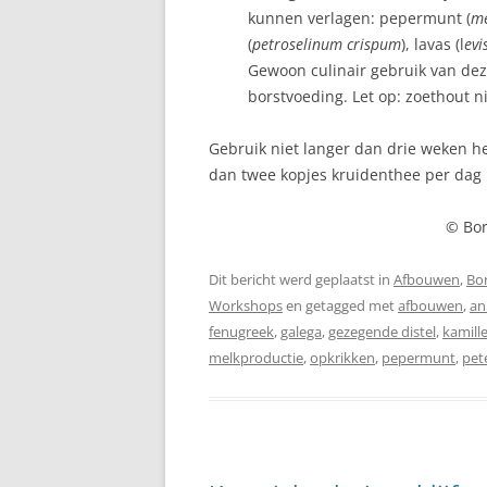
kunnen verlagen: pepermunt (
me
(
petroselinum crispum
), lavas (l
evi
LANGVOEDEN
Gewoon culinair gebruik van dez
MELKPRODUCTIE
borstvoeding. Let op: zoethout n
MELKTEKORT
Gebruik niet langer dan drie weken he
dan twee kopjes kruidenthee per dag 
REFLUX
REGELDAGEN
© Bor
RELACTATIE
Dit bericht werd geplaatst in
Afbouwen
,
Bo
Workshops
en getagged met
afbouwen
,
an
SLAPEN
fenugreek
,
galega
,
gezegende distel
,
kamill
melkproductie
SPRUW
,
opkrikken
,
pepermunt
,
pet
TANDJES
TEPELKLOOFJES