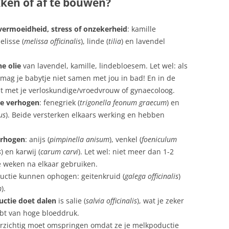
kken of af te bouwen?
ermoeidheid, stress of onzekerheid
: kamille
elisse (
melissa officinalis
), linde (
tilia
) en lavendel
e olie
van lavendel, kamille, lindebloesem. Let wel: als
, mag je babytje niet samen met jou in bad! En in de
t met je verloskundige/vroedvrouw of gynaecoloog.
te verhogen
: fenegriek (
trigonella feonum graecum
) en
us
). Beide versterken elkaars werking en hebben
erhogen
: anijs (
pimpinella anisum
), venkel (
foeniculum
s
) en karwij (
carum carvi
). Let wel: niet meer dan 1-2
 weken na elkaar gebruiken.
uctie kunnen ophogen: geitenkruid (
galega officinalis
)
m
).
uctie doet dalen
is salie (
salvia officinalis
), wat je zeker
ebt van hoge bloeddruk.
rzichtig moet omspringen omdat ze je melkpoductie