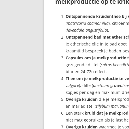
melkproductie op te kri
BORSTONTSTEKING
Ontspannende kruidenthee bij v
BORSTVOEDING EN DE
(
matricaria chamomilla
), citroenm
FEESTDAGEN
(
lavendula angustifolia
).
Ontspannend bad met etherisch
BORSTVOEDING IN HET
je etherische olie in je bad doet
OPENBAAR
kraamtijd bespreek je baden bes
Capsules om je melkproductie 
BORSTWEIGEREN
gezegende distel (
cnicus benedict
FLES WEIGEREN
binnen 24-72u effect.
Thee om je melkproductie te v
GEWICHT VAN MAMA
vulgare
), dille (
anethum graveolen
kopjes per dag en maximum drie
GEZIN
Overige kruiden
die je melkprod
KINDEROPVANG
en mariadistel (
silybum marianu
Een sterk
kruid dat je melkprod
KRAAMWEEK
niet mag gebruiken als je last h
Overige kruiden
waarmee je voo
KRAMPJES