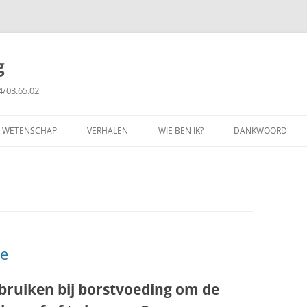
g
4/03.65.02
WETENSCHAP
VERHALEN
WIE BEN IK?
DANKWOORD
FILOSOFIE
GETUIGENISSEN
PUBLICATIES
COPYRIGHT
ie
bruiken bij borstvoeding om de