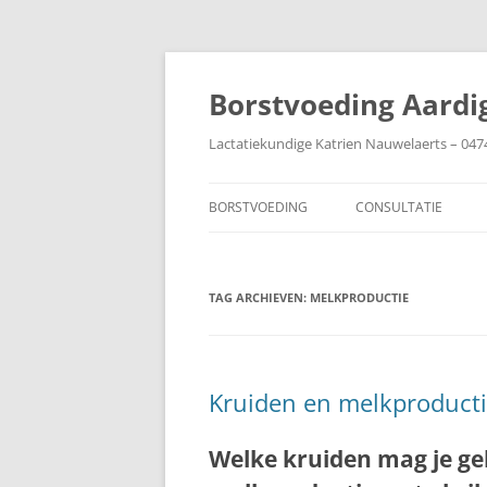
Ga
naar
de
Borstvoeding Aardi
inhoud
Lactatiekundige Katrien Nauwelaerts – 047
BORSTVOEDING
CONSULTATIE
AANLEGGEN
TAG ARCHIEVEN:
AFBOUWEN
MELKPRODUCTIE
AFKOLVEN
BABY IN DE COUVEUZE
Kruiden en melkproduct
BIJTEN
Welke kruiden mag je ge
BORSTEN