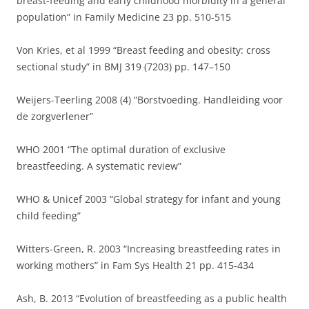
breast-feeding and early childhood morbidity in a general
population” in Family Medicine 23 pp. 510-515
Von Kries, et al 1999 “Breast feeding and obesity: cross
sectional study” in BMJ 319 (7203) pp. 147–150
Weijers-Teerling 2008 (4) “Borstvoeding. Handleiding voor
de zorgverlener”
WHO 2001 “The optimal duration of exclusive
breastfeeding. A systematic review”
WHO & Unicef 2003 “Global strategy for infant and young
child feeding”
Witters-Green, R. 2003 “Increasing breastfeeding rates in
working mothers” in Fam Sys Health 21 pp. 415-434
Ash, B. 2013 “Evolution of breastfeeding as a public health