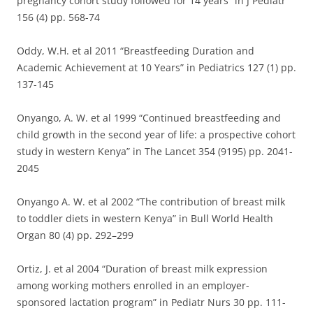
pregnancy cohort study followed for 14 years” in J Pediatr
156 (4) pp. 568-74
Oddy, W.H. et al 2011 “Breastfeeding Duration and
Academic Achievement at 10 Years” in Pediatrics 127 (1) pp.
137-145
Onyango, A. W. et al 1999 “Continued breastfeeding and
child growth in the second year of life: a prospective cohort
study in western Kenya” in The Lancet 354 (9195) pp. 2041-
2045
Onyango A. W. et al 2002 “The contribution of breast milk
to toddler diets in western Kenya” in Bull World Health
Organ 80 (4) pp. 292–299
Ortiz, J. et al 2004 “Duration of breast milk expression
among working mothers enrolled in an employer-
sponsored lactation program” in Pediatr Nurs 30 pp. 111-