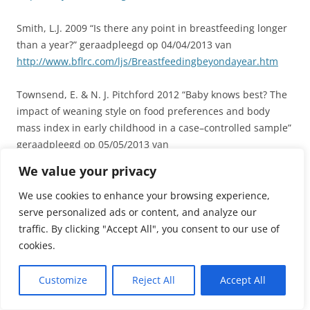
Smith, L.J. 2009 “Is there any point in breastfeeding longer
than a year?” geraadpleegd op 04/04/2013 van
http://www.bflrc.com/ljs/Breastfeedingbeyondayear.htm
Townsend, E. & N. J. Pitchford 2012 “Baby knows best? The
impact of weaning style on food preferences and body
mass index in early childhood in a case–controlled sample”
geraadpleegd op 05/05/2013 van
http://bmjopen.bmj.com/content/2/1/e000298.full
We value your privacy
WHO 2013 “Global Strategy for Infant and Young Child
We use cookies to enhance your browsing experience,
Feeding” geraadpleegd op 04/04/2013 van
serve personalized ads or content, and analyze our
http://www.who.int/nutrition/topics/global_strategy/en/ind
traffic. By clicking "Accept All", you consent to our use of
ex.html
cookies.
Dit bericht werd geplaatst in
Afbouwen
,
Borstvoedingstips
,
kleuter
,
Customize
Reject All
Accept All
Maatschappelijke thema's
,
na het jaar
,
na zes maanden
,
peuter
en