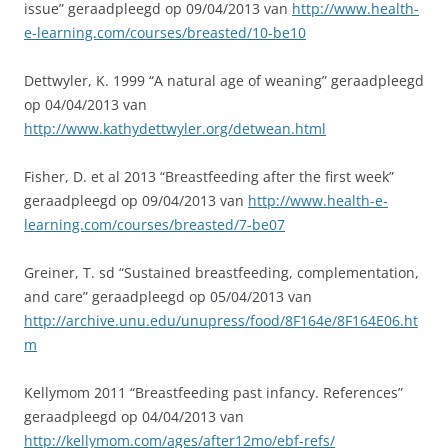
issue” geraadpleegd op 09/04/2013 van
http://www.health-
e-learning.com/courses/breasted/10-be10
Dettwyler, K. 1999 “A natural age of weaning” geraadpleegd
op 04/04/2013 van
http://www.kathydettwyler.org/detwean.html
Fisher, D. et al 2013 “Breastfeeding after the first week”
geraadpleegd op 09/04/2013 van
http://www.health-e-
learning.com/courses/breasted/7-be07
Greiner, T. sd “Sustained breastfeeding, complementation,
and care” geraadpleegd op 05/04/2013 van
http://archive.unu.edu/unupress/food/8F164e/8F164E06.ht
m
Kellymom 2011 “Breastfeeding past infancy. References”
geraadpleegd op 04/04/2013 van
http://kellymom.com/ages/after12mo/ebf-refs/