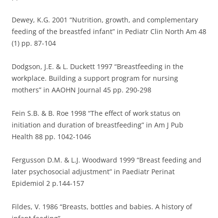
Dewey, K.G. 2001 “Nutrition, growth, and complementary
feeding of the breastfed infant” in Pediatr Clin North Am 48
(1) pp. 87-104
Dodgson, J.E. & L. Duckett 1997 “Breastfeeding in the
workplace. Building a support program for nursing
mothers” in AAOHN Journal 45 pp. 290-298
Fein S.B. & B. Roe 1998 “The effect of work status on
initiation and duration of breastfeeding” in Am J Pub
Health 88 pp. 1042-1046
Fergusson D.M. & L.J. Woodward 1999 “Breast feeding and
later psychosocial adjustment” in Paediatr Perinat
Epidemiol 2 p.144-157
Fildes, V. 1986 “Breasts, bottles and babies. A history of