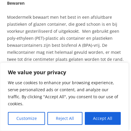
Bewaren
Moedermelk bewaart men het best in een afsluitbare
plastieken of glazen container, die goed schoon is en bij
voorkeur gesteriliseerd of uitgekookt. Men gebruikt geen
poly-ethyleen (PET)-plastic als container en plastieken
bewaarcontainers zijn best bisfenol A (BPA)-vrij. De
melkcontainer mag niet helemaal gevuld worden, er moet
twee tot drie centimeter plaats gelaten worden tot de rand.
Portioneer de melk met 50-120ml per container.
We value your privacy
Hoe langer men moedermelk bewaart, hoe meer kans men
We use cookies to enhance your browsing experience,
heeft dat de voedingswaarde en de afweercapaciteit
serve personalized ads or content, and analyze our
gedeeltelijk verloren gaan. Hou de bewaartijd dus zo kort
traffic. By clicking "Accept All", you consent to our use of
mogelijk. Voor eigen gebruik is verse of gekoelde melk te
cookies.
prefereren boven ingevroren melk. Verse melk kan vijf tot
zes uur veilig bewaard blijven op kamertemperatuur (19-
Customize
Reject All
Accept All
26°C) en zo’n vier-vijf dagen lang in de koelkast (< 4°C).
Gepasteuriseerde melk moet onmiddellijk ingevroren