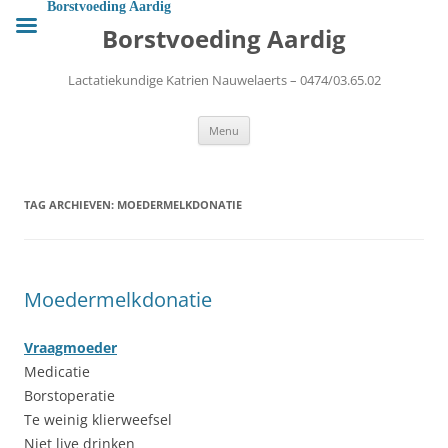
Ga
Borstvoeding Aardig
naar
Borstvoeding Aardig
de
inhoud
Lactatiekundige Katrien Nauwelaerts – 0474/03.65.02
Menu
TAG ARCHIEVEN:
MOEDERMELKDONATIE
Moedermelkdonatie
Vraagmoeder
Medicatie
Borstoperatie
Te weinig klierweefsel
Niet live drinken