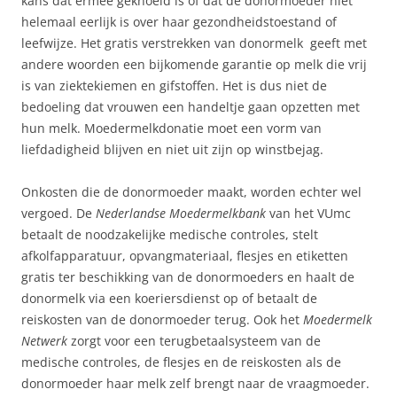
kans dat ermee geknoeid is of dat de donormoeder niet
helemaal eerlijk is over haar gezondheidstoestand of
leefwijze. Het gratis verstrekken van donormelk geeft met
andere woorden een bijkomende garantie op melk die vrij
is van ziektekiemen en gifstoffen. Het is dus niet de
bedoeling dat vrouwen een handeltje gaan opzetten met
hun melk. Moedermelkdonatie moet een vorm van
liefdadigheid blijven en niet uit zijn op winstbejag.
Onkosten die de donormoeder maakt, worden echter wel
vergoed. De
Nederlandse Moedermelkbank
van het VUmc
betaalt de noodzakelijke medische controles, stelt
afkolfapparatuur, opvangmateriaal, flesjes en etiketten
gratis ter beschikking van de donormoeders en haalt de
donormelk via een koeriersdienst op of betaalt de
reiskosten van de donormoeder terug. Ook het
Moedermelk
Netwerk
zorgt voor een terugbetaalsysteem van de
medische controles, de flesjes en de reiskosten als de
donormoeder haar melk zelf brengt naar de vraagmoeder.