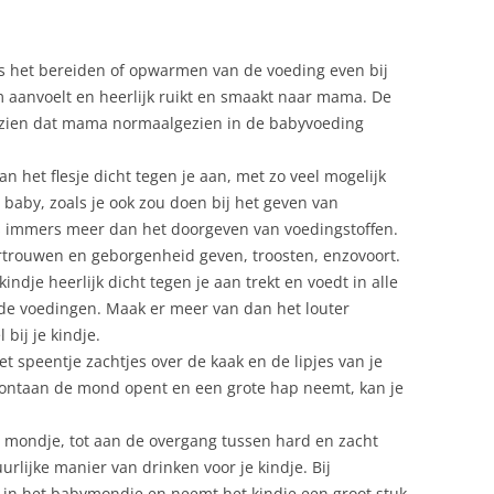
ns het bereiden of opwarmen van de voeding even bij
rm aanvoelt en heerlijk ruikt en smaakt naar mama. De
rzien dat mama normaalgezien in de babyvoeding
an het flesje dicht tegen je aan, met zo veel mogelijk
 baby, zoals je ook zou doen bij het geven van
is immers meer dan het doorgeven van voedingstoffen.
ertrouwen en geborgenheid geven, troosten, enzovoort.
 kindje heerlijk dicht tegen je aan trekt en voedt in alle
r de voedingen. Maak er meer van dan het louter
bij je kindje.
t speentje zachtjes over de kaak en de lipjes van je
 spontaan de mond opent en een grote hap neemt, kan je
jn mondje, tot aan de overgang tussen hard en zacht
rlijke manier van drinken voor je kindje. Bij
r in het babymondje en neemt het kindje een groot stuk