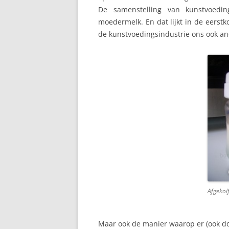
De samenstelling van kunstvoedin
BORSTONTSTEKING
moedermelk. En dat lijkt in de eerst
de kunstvoedingsindustrie ons ook a
BORSTVOEDING EN DE
FEESTDAGEN
BORSTVOEDING IN HET
OPENBAAR
BORSTWEIGEREN
FLES WEIGEREN
GEWICHT VAN MAMA
GEZIN
KINDEROPVANG
Afgekol
KRAAMWEEK
Maar ook de manier waarop er (ook d
KRAMPJES