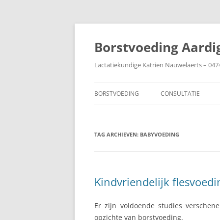
Ga
naar
de
Borstvoeding Aardi
inhoud
Lactatiekundige Katrien Nauwelaerts – 047
BORSTVOEDING
CONSULTATIE
AANLEGGEN
TAG ARCHIEVEN:
AFBOUWEN
BABYVOEDING
AFKOLVEN
BABY IN DE COUVEUZE
Kindvriendelijk flesvoed
BIJTEN
Er zijn voldoende studies verschen
BORSTEN
opzichte van borstvoeding.