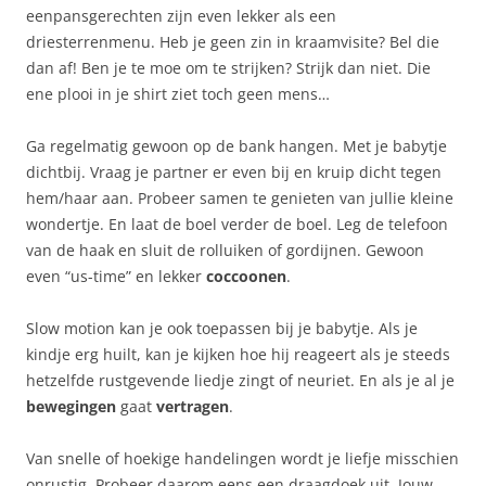
eenpansgerechten zijn even lekker als een
driesterrenmenu. Heb je geen zin in kraamvisite? Bel die
dan af! Ben je te moe om te strijken? Strijk dan niet. Die
ene plooi in je shirt ziet toch geen mens…
Ga regelmatig gewoon op de bank hangen. Met je babytje
dichtbij. Vraag je partner er even bij en kruip dicht tegen
hem/haar aan. Probeer samen te genieten van jullie kleine
wondertje. En laat de boel verder de boel. Leg de telefoon
van de haak en sluit de rolluiken of gordijnen. Gewoon
even “us-time” en lekker
coccoonen
.
Slow motion kan je ook toepassen bij je babytje. Als je
kindje erg huilt, kan je kijken hoe hij reageert als je steeds
hetzelfde rustgevende liedje zingt of neuriet. En als je al je
bewegingen
gaat
vertragen
.
Van snelle of hoekige handelingen wordt je liefje misschien
onrustig. Probeer daarom eens een draagdoek uit. Jouw