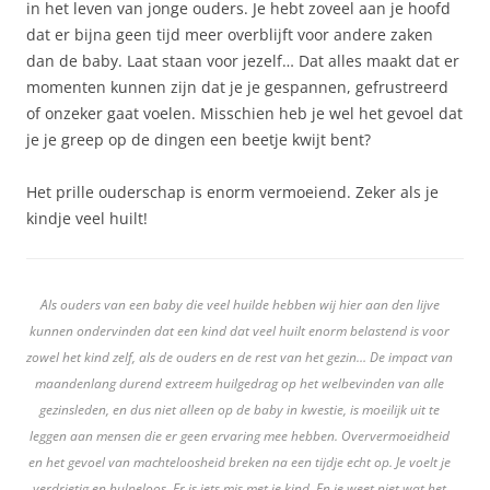
in het leven van jonge ouders. Je hebt zoveel aan je hoofd
dat er bijna geen tijd meer overblijft voor andere zaken
dan de baby. Laat staan voor jezelf… Dat alles maakt dat er
momenten kunnen zijn dat je je gespannen, gefrustreerd
of onzeker gaat voelen. Misschien heb je wel het gevoel dat
je je greep op de dingen een beetje kwijt bent?
Het prille ouderschap is enorm vermoeiend. Zeker als je
kindje veel huilt!
Als ouders van een baby die veel huilde hebben wij hier aan den lijve
kunnen ondervinden dat een kind dat veel huilt enorm belastend is voor
zowel het kind zelf, als de ouders en de rest van het gezin… De impact van
maandenlang durend extreem huilgedrag op het welbevinden van alle
gezinsleden, en dus niet alleen op de baby in kwestie, is moeilijk uit te
leggen aan mensen die er geen ervaring mee hebben. Oververmoeidheid
en het gevoel van machteloosheid breken na een tijdje echt op. Je voelt je
verdrietig en hulpeloos. Er is iets mis met je kind. En je weet niet wat het