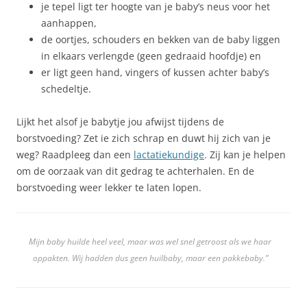
je tepel ligt ter hoogte van je baby’s neus voor het
aanhappen,
de oortjes, schouders en bekken van de baby liggen
in elkaars verlengde (geen gedraaid hoofdje) en
er ligt geen hand, vingers of kussen achter baby’s
schedeltje.
Lijkt het alsof je babytje jou afwijst tijdens de
borstvoeding? Zet ie zich schrap en duwt hij zich van je
weg? Raadpleeg dan een
lactatiekundige
. Zij kan je helpen
om de oorzaak van dit gedrag te achterhalen. En de
borstvoeding weer lekker te laten lopen.
Mijn baby huilde heel veel, maar was wel snel getroost als we haar
oppakten. Wij hadden dus geen huilbaby, maar een pakkebaby.”