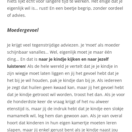
niets lijkt echt voor langere tijd te werken. Het enige dat je
eigenlijk wil is… rust! En een beetje begrip, zonder oordeel
of advies.
Moedergevoel
Je krijgt veel tegenstrijdige adviezen. Je ‘moet’ als moeder
schijnbaar vanalles… Wel, eigenlijk moet je maar één
ding… En dat is
naar je kindje kijken en naar jezelf
luisteren
! Als de hele wereld je vertelt dat je je kindje in
zijn wiegje moet laten liggen en jij het gevoel hebt dat je
het bij je wil houden, pak je kindje dan bij je. Als iedereen
je zegt dat huilen geen kwaad kan, maar jij het gevoel hebt
dat je kindje getroost wil worden, troost het dan. Als je voor
de honderdste keer de vraag krijgt of het nu alweer
etenstijd is, maar jij de indruk hebt dat je kindje een slokje
mamamelk wil, leg hem dan gewoon aan. Als je van overal
hoort dat kinderen in hun eigen kamertje moeten leren
slapen, maar jij enkel gerust bent als je kindje naast jou