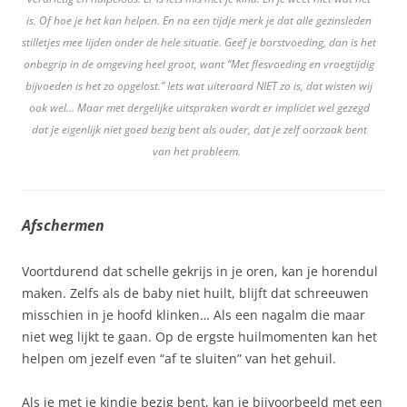
is. Of hoe je het kan helpen. En na een tijdje merk je dat alle gezinsleden
stilletjes mee lijden onder de hele situatie. Geef je borstvoeding, dan is het
onbegrip in de omgeving heel groot, want “Met flesvoeding en vroegtijdig
bijvoeden is het zo opgelost.” Iets wat uiteraard NIET zo is, dat wisten wij
ook wel… Maar met dergelijke uitspraken wordt er impliciet wel gezegd
dat je eigenlijk niet goed bezig bent als ouder, dat je zelf oorzaak bent
van het probleem.
Afschermen
Voortdurend dat schelle gekrijs in je oren, kan je horendul
maken. Zelfs als de baby niet huilt, blijft dat schreeuwen
misschien in je hoofd klinken… Als een nagalm die maar
niet weg lijkt te gaan. Op de ergste huilmomenten kan het
helpen om jezelf even “af te sluiten” van het gehuil.
Als je met je kindje bezig bent, kan je bijvoorbeeld met een