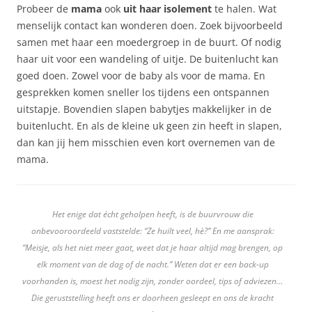
Probeer de
mama
ook
uit haar isolement
te halen. Wat
menselijk contact kan wonderen doen. Zoek bijvoorbeeld
samen met haar een moedergroep in de buurt. Of nodig
haar uit voor een wandeling of uitje. De buitenlucht kan
goed doen. Zowel voor de baby als voor de mama. En
gesprekken komen sneller los tijdens een ontspannen
uitstapje. Bovendien slapen babytjes makkelijker in de
buitenlucht. En als de kleine uk geen zin heeft in slapen,
dan kan jij hem misschien even kort overnemen van de
mama.
Het enige dat écht geholpen heeft, is de buurvrouw die
onbevooroordeeld vaststelde: “Ze huilt veel, hè?” En me aansprak:
“Meisje, als het niet meer gaat, weet dat je haar altijd mag brengen, op
elk moment van de dag of de nacht.” Weten dat er een back-up
voorhanden is, moest het nodig zijn, zonder oordeel, tips of adviezen…
Die geruststelling heeft ons er doorheen gesleept en ons de kracht