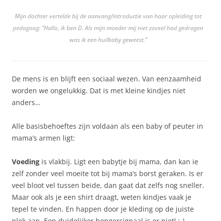
Mijn dochter vertelde bij de aanvang/introductie van haar opleiding tot
pedagoog: “Hallo, ik ben D. Als mijn moeder mij niet zoveel had gedragen
was ik een huilbaby geweest.”
De mens is en blijft een sociaal wezen. Van eenzaamheid
worden we ongelukkig. Dat is met kleine kindjes niet
anders…
Alle basisbehoeftes zijn voldaan als een baby of peuter in
mama’s armen ligt:
Voeding
is vlakbij. Ligt een babytje bij mama, dan kan ie
zelf zonder veel moeite tot bij mama’s borst geraken. Is er
veel bloot vel tussen beide, dan gaat dat zelfs nog sneller.
Maar ook als je een shirt draagt, weten kindjes vaak je
tepel te vinden. En happen door je kleding op de juiste
plek aan. Een duidelijker hongersignaal is er niet! ;-)