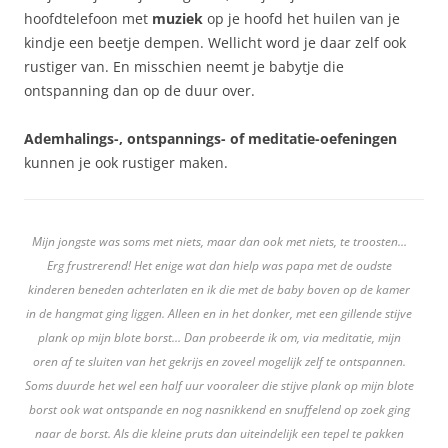
hoofdtelefoon met
muziek
op je hoofd het huilen van je
kindje een beetje dempen. Wellicht word je daar zelf ook
rustiger van. En misschien neemt je babytje die
ontspanning dan op de duur over.
Ademhalings-, ontspannings- of meditatie-oefeningen
kunnen je ook rustiger maken.
Mijn jongste was soms met niets, maar dan ook met niets, te troosten…
Erg frustrerend! Het enige wat dan hielp was papa met de oudste
kinderen beneden achterlaten en ik die met de baby boven op de kamer
in de hangmat ging liggen. Alleen en in het donker, met een gillende stijve
plank op mijn blote borst… Dan probeerde ik om, via meditatie, mijn
oren af te sluiten van het gekrijs en zoveel mogelijk zelf te ontspannen.
Soms duurde het wel een half uur vooraleer die stijve plank op mijn blote
borst ook wat ontspande en nog nasnikkend en snuffelend op zoek ging
naar de borst. Als die kleine pruts dan uiteindelijk een tepel te pakken