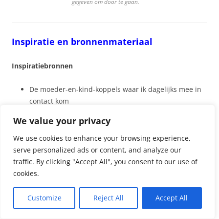
gegeven om door te gaan.
Inspiratie en bronnenmateriaal
Inspiratiebronnen
De moeder-en-kind-koppels waar ik dagelijks mee in
contact kom
Nils Bergman
We value your privacy
Sheila Kitzinger
We use cookies to enhance your browsing experience,
Met dank aan
Marianne Vanderveen-Kolkena
(IBCLC) en
serve personalized ads or content, and analyze our
Gonneke Van Veldhuizen-Staas
voor het nalezen van dit
traffic. By clicking "Accept All", you consent to our use of
artikel!
cookies.
Gebruikte bronnen
Customize
Reject All
Accept All
St James-Roberts, I. et al 2006 “Infant crying and sleeping