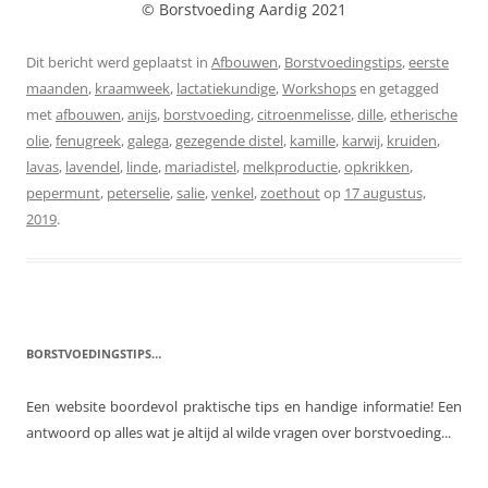
© Borstvoeding Aardig 2021
Dit bericht werd geplaatst in
Afbouwen
,
Borstvoedingstips
,
eerste
maanden
,
kraamweek
,
lactatiekundige
,
Workshops
en getagged
met
afbouwen
,
anijs
,
borstvoeding
,
citroenmelisse
,
dille
,
etherische
olie
,
fenugreek
,
galega
,
gezegende distel
,
kamille
,
karwij
,
kruiden
,
lavas
,
lavendel
,
linde
,
mariadistel
,
melkproductie
,
opkrikken
,
pepermunt
,
peterselie
,
salie
,
venkel
,
zoethout
op
17 augustus,
2019
.
BORSTVOEDINGSTIPS…
Een website boordevol praktische tips en handige informatie! Een
antwoord op alles wat je altijd al wilde vragen over borstvoeding...