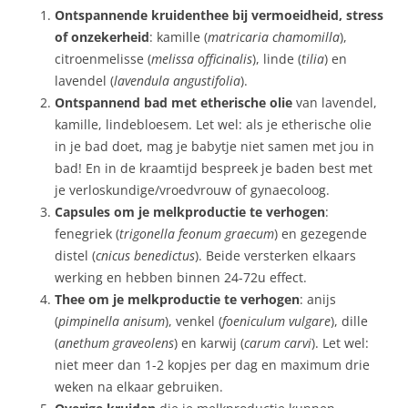
Ontspannende kruidenthee bij vermoeidheid, stress
of onzekerheid
: kamille (
matricaria chamomilla
),
citroenmelisse (
melissa officinalis
), linde (
tilia
) en
lavendel (
lavendula angustifolia
).
Ontspannend bad met etherische olie
van lavendel,
kamille, lindebloesem. Let wel: als je etherische olie
in je bad doet, mag je babytje niet samen met jou in
bad! En in de kraamtijd bespreek je baden best met
je verloskundige/vroedvrouw of gynaecoloog.
Capsules om je melkproductie te verhogen
:
fenegriek (
trigonella feonum graecum
) en gezegende
distel (
cnicus benedictus
). Beide versterken elkaars
werking en hebben binnen 24-72u effect.
Thee om je melkproductie te verhogen
: anijs
(
pimpinella anisum
), venkel (
foeniculum vulgare
), dille
(
anethum graveolens
) en karwij (
carum carvi
). Let wel:
niet meer dan 1-2 kopjes per dag en maximum drie
weken na elkaar gebruiken.