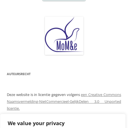
AUTEURSRECHT
Deze website is in licentie gegeven volgens
een Creative Commons
Naamsvermelding-NietCommercieel-GelijkDelen 3.0 Unported
licentie.
Toestemming met betrekking tot rechten die niet onder deze
We value your privacy