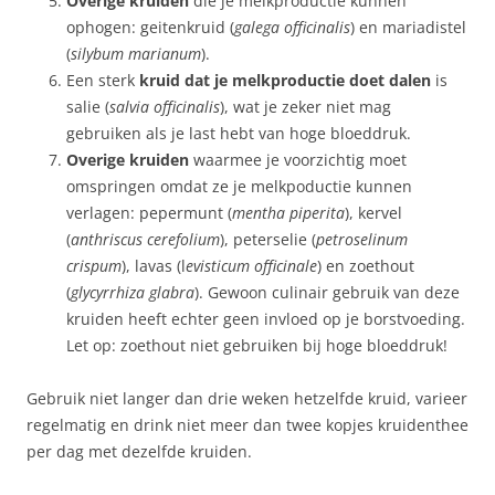
Overige kruiden
die je melkproductie kunnen
ophogen: geitenkruid (
galega officinalis
) en mariadistel
(
silybum marianum
).
Een sterk
kruid dat je melkproductie doet dalen
is
salie (
salvia officinalis
), wat je zeker niet mag
gebruiken als je last hebt van hoge bloeddruk.
Overige kruiden
waarmee je voorzichtig moet
omspringen omdat ze je melkpoductie kunnen
verlagen: pepermunt (
mentha piperita
), kervel
(
anthriscus cerefolium
), peterselie (
petroselinum
crispum
), lavas (l
evisticum officinale
) en zoethout
(
glycyrrhiza glabra
). Gewoon culinair gebruik van deze
kruiden heeft echter geen invloed op je borstvoeding.
Let op: zoethout niet gebruiken bij hoge bloeddruk!
Gebruik niet langer dan drie weken hetzelfde kruid, varieer
regelmatig en drink niet meer dan twee kopjes kruidenthee
per dag met dezelfde kruiden.