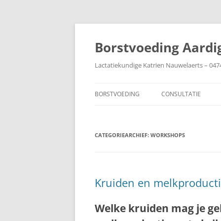
Ga
naar
de
Borstvoeding Aardi
inhoud
Lactatiekundige Katrien Nauwelaerts – 047
BORSTVOEDING
CONSULTATIE
AANLEGGEN
CATEGORIEARCHIEF:
AFBOUWEN
WORKSHOPS
AFKOLVEN
BABY IN DE COUVEUZE
Kruiden en melkproduct
BIJTEN
Welke kruiden mag je ge
BORSTEN