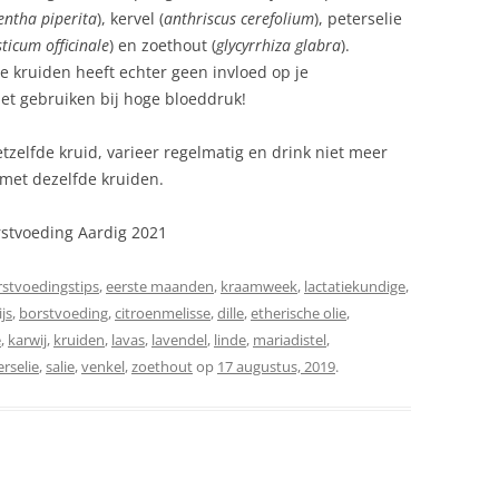
ntha piperita
), kervel (
anthriscus cerefolium
), peterselie
sticum officinale
) en zoethout (
glycyrrhiza glabra
).
e kruiden heeft echter geen invloed op je
iet gebruiken bij hoge bloeddruk!
tzelfde kruid, varieer regelmatig en drink niet meer
met dezelfde kruiden.
stvoeding Aardig 2021
rstvoedingstips
,
eerste maanden
,
kraamweek
,
lactatiekundige
,
ijs
,
borstvoeding
,
citroenmelisse
,
dille
,
etherische olie
,
e
,
karwij
,
kruiden
,
lavas
,
lavendel
,
linde
,
mariadistel
,
erselie
,
salie
,
venkel
,
zoethout
op
17 augustus, 2019
.