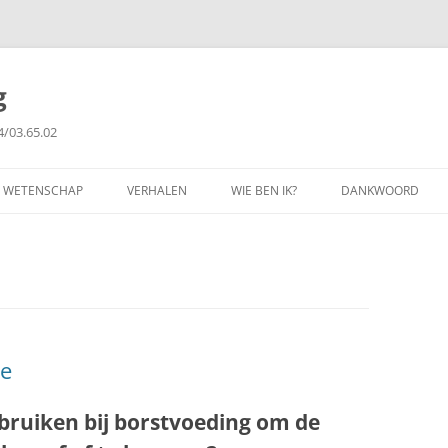
g
4/03.65.02
WETENSCHAP
VERHALEN
WIE BEN IK?
DANKWOORD
FILOSOFIE
GETUIGENISSEN
PUBLICATIES
COPYRIGHT
ie
bruiken bij borstvoeding om de