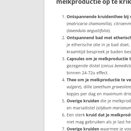
melkproductie op te kri
BORSTONTSTEKING
Ontspannende kruidenthee bij v
BORSTVOEDING EN DE
(
matricaria chamomilla
), citroenm
FEESTDAGEN
(
lavendula angustifolia
).
Ontspannend bad met etherisch
BORSTVOEDING IN HET
je etherische olie in je bad doet
OPENBAAR
kraamtijd bespreek je baden bes
Capsules om je melkproductie 
BORSTWEIGEREN
gezegende distel (
cnicus benedict
FLES WEIGEREN
binnen 24-72u effect.
Thee om je melkproductie te v
GEWICHT VAN MAMA
vulgare
), dille (
anethum graveolen
kopjes per dag en maximum drie
GEZIN
Overige kruiden
die je melkprod
KINDEROPVANG
en mariadistel (
silybum marianu
Een sterk
kruid dat je melkprod
KRAAMWEEK
niet mag gebruiken als je last h
Overige kruiden
waarmee je voo
KRAMPJES