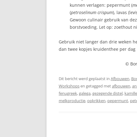
kunnen verlagen: pepermunt (
me
(
petroselinum crispum
), lavas (l
evi
LANGVOEDEN
Gewoon culinair gebruik van dez
MELKPRODUCTIE
borstvoeding. Let op: zoethout n
MELKTEKORT
Gebruik niet langer dan drie weken he
dan twee kopjes kruidenthee per dag 
REFLUX
REGELDAGEN
© Bor
RELACTATIE
Dit bericht werd geplaatst in
Afbouwen
,
Bo
Workshops
en getagged met
afbouwen
,
an
SLAPEN
fenugreek
,
galega
,
gezegende distel
,
kamill
melkproductie
SPRUW
,
opkrikken
,
pepermunt
,
pet
TANDJES
TEPELKLOOFJES