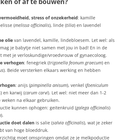
kken of af te bouwen?
ermoeidheid, stress of onzekerheid
: kamille
elisse (
melissa officinalis
), linde (
tilia
) en lavendel
e olie
van lavendel, kamille, lindebloesem. Let wel: als
, mag je babytje niet samen met jou in bad! En in de
t met je verloskundige/vroedvrouw of gynaecoloog.
te verhogen
: fenegriek (
trigonella feonum graecum
) en
us
). Beide versterken elkaars werking en hebben
erhogen
: anijs (
pimpinella anisum
), venkel (
foeniculum
s
) en karwij (
carum carvi
). Let wel: niet meer dan 1-2
 weken na elkaar gebruiken.
uctie kunnen ophogen: geitenkruid (
galega officinalis
)
m
).
uctie doet dalen
is salie (
salvia officinalis
), wat je zeker
ebt van hoge bloeddruk.
rzichtig moet omspringen omdat ze je melkpoductie