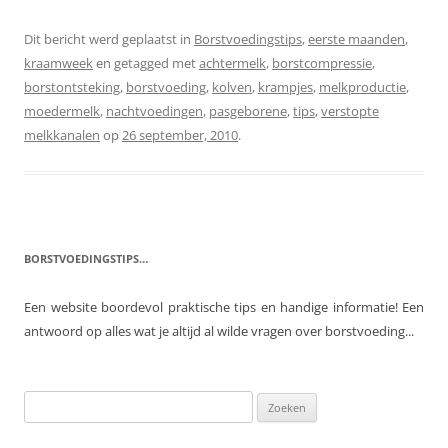
Dit bericht werd geplaatst in
Borstvoedingstips
,
eerste maanden
,
kraamweek
en getagged met
achtermelk
,
borstcompressie
,
borstontsteking
,
borstvoeding
,
kolven
,
krampjes
,
melkproductie
,
moedermelk
,
nachtvoedingen
,
pasgeborene
,
tips
,
verstopte
melkkanalen
op
26 september, 2010
.
BORSTVOEDINGSTIPS…
Een website boordevol praktische tips en handige informatie! Een
antwoord op alles wat je altijd al wilde vragen over borstvoeding...
Zoeken
naar: