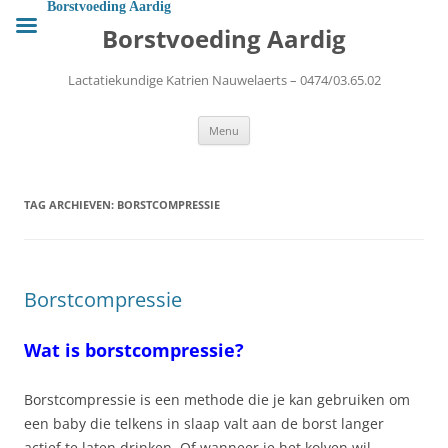
Ga
Borstvoeding Aardig
naar
Borstvoeding Aardig
de
inhoud
Lactatiekundige Katrien Nauwelaerts – 0474/03.65.02
Menu
TAG ARCHIEVEN:
BORSTCOMPRESSIE
Borstcompressie
Wat is borstcompressie?
Borstcompressie is een methode die je kan gebruiken om
een baby die telkens in slaap valt aan de borst langer
actief te laten drinken. Of wanneer je het kolven wil