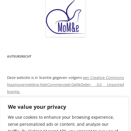
AUTEURSRECHT
Deze website is in licentie gegeven volgens
een Creative Commons
Naamsvermelding-NietCommercieel-GelijkDelen 3.0 Unported
licentie.
Toestemming met betrekking tot rechten die niet onder deze
We value your privacy
licentie vallen dienen aangevraagd te worden bij
Katrien
We use cookies to enhance your browsing experience,
Nauwelaerts
!
serve personalized ads or content, and analyze our