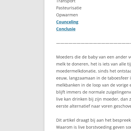
Transport
Pasteurisatie
LANGVOEDEN
Opwarmen
Counceling
MELKPRODUCTIE
Conclusie
MELKTEKORT
——————————————————
REFLUX
Moeders die de baby van een ander vo
REGELDAGEN
melk te doneren, het is iets van alle 
moedermelkdonatie, sinds het ontsta
RELACTATIE
eeuw, langzaamaan in de taboesfeer is
SLAPEN
melkbanken in de loop van de vorige 
blijft immers de normale zuigelingen
SPRUW
live kan drinken bij zijn moeder, dan
eerste alternatief naar voren gescho
TANDJES
Dit artikel draagt bij aan het bespr
TEPELKLOOFJES
Waarom is live borstvoeding geven som