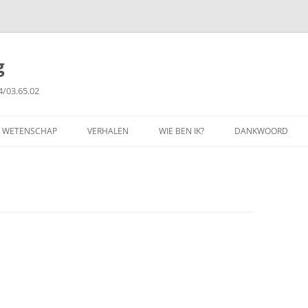
g
4/03.65.02
WETENSCHAP
VERHALEN
WIE BEN IK?
DANKWOORD
FILOSOFIE
GETUIGENISSEN
PUBLICATIES
COPYRIGHT