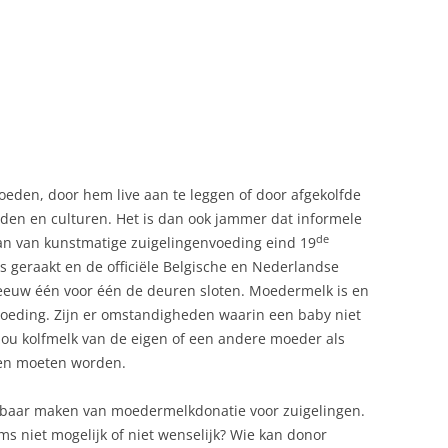
-
eden, door hem live aan te leggen of door afgekolfde
tijden en culturen. Het is dan ook jammer dat informele
de
an van kunstmatige zuigelingenvoeding eind 19
 geraakt en de officiële Belgische en Nederlandse
eeuw één voor één de deuren sloten. Moedermelk is en
voeding. Zijn er omstandigheden waarin een baby niet
 zou kolfmelk van de eigen of een andere moeder als
ven moeten worden.
eekbaar maken van moedermelkdonatie voor zuigelingen.
s niet mogelijk of niet wenselijk? Wie kan donor