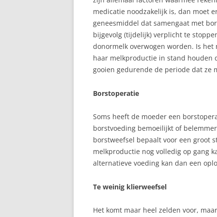
medicatie noodzakelijk is, dan moet e
geneesmiddel dat samengaat met bors
bijgevolg (tijdelijk) verplicht te stop
donormelk overwogen worden. Is het m
haar melkproductie in stand houden d
gooien gedurende de periode dat ze m
Borstoperatie
Soms heeft de moeder een borstoperat
borstvoeding bemoeilijkt of belemmert
borstweefsel bepaalt voor een groot s
melkproductie nog volledig op gang k
alternatieve voeding kan dan een opl
Te weinig klierweefsel
Het komt maar heel zelden voor, maa