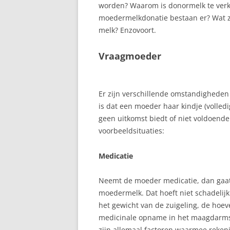
TOESCHIETREFLEX
worden? Waarom is donormelk te ver
moedermelkdonatie bestaan er? Wat z
TWEELING
melk? Enzovoort.
VASTE VOEDING
Vraagmoeder
VOEDING VAN MAMA
VOLLE BORSTEN
Er zijn verschillende omstandigheden 
is dat een moeder haar kindje (volledi
ZWANGERSCHAP
geen uitkomst biedt of niet voldoende
voorbeeldsituaties:
Medicatie
Neemt de moeder medicatie, dan gaat 
moedermelk. Dat hoeft niet schadelijk 
het gewicht van de zuigeling, de hoe
medicinale opname in het maagdarmst
zijn allemaal factoren waarmee rekeni