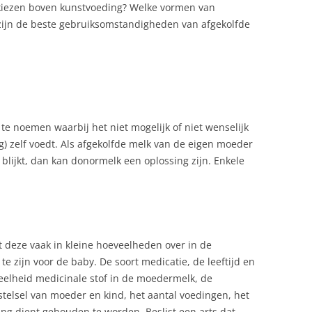
kiezen boven kunstvoeding? Welke vormen van
ijn de beste gebruiksomstandigheden van afgekolfde
te noemen waarbij het niet mogelijk of niet wenselijk
g) zelf voedt. Als afgekolfde melk van de eigen moeder
 blijkt, dan kan donormelk een oplossing zijn. Enkele
deze vaak in kleine hoeveelheden over in de
te zijn voor de baby. De soort medicatie, de leeftijd en
veelheid medicinale stof in de moedermelk, de
elsel van moeder en kind, het aantal voedingen, het
ng dient gehouden te worden. Beslist een arts dat