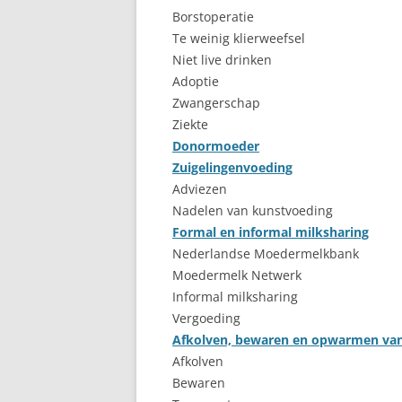
Borstoperatie
BORSTONTSTEKING
Te weinig klierweefsel
Niet live drinken
BORSTVOEDING EN DE
Adoptie
FEESTDAGEN
Zwangerschap
Ziekte
BORSTVOEDING IN HET
Donormoeder
OPENBAAR
Zuigelingenvoeding
BORSTWEIGEREN
Adviezen
Nadelen van kunstvoeding
FLES WEIGEREN
Formal en informal milksharing
Nederlandse Moedermelkbank
GEWICHT VAN MAMA
Moedermelk Netwerk
GEZIN
Informal milksharing
Vergoeding
KINDEROPVANG
Afkolven, bewaren en opwarmen va
Afkolven
KRAAMWEEK
Bewaren
KRAMPJES