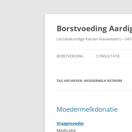
Ga
naar
de
Borstvoeding Aardi
inhoud
Lactatiekundige Katrien Nauwelaerts – 047
BORSTVOEDING
CONSULTATIE
AANLEGGEN
TAG ARCHIEVEN:
AFBOUWEN
MOEDERMELK NETWERK
AFKOLVEN
BABY IN DE COUVEUZE
Moedermelkdonatie
BIJTEN
Vraagmoeder
BORSTEN
Medicatie