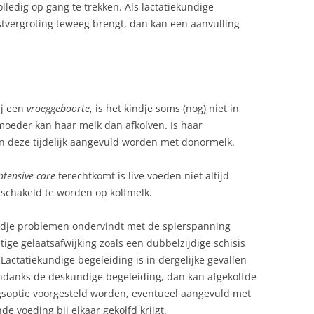
lledig op gang te trekken. Als lactatiekundige
tvergroting teweeg brengt, dan kan een aanvulling
ij een
vroeggeboorte
, is het kindje soms (nog) niet in
moeder kan haar melk dan afkolven. Is haar
n deze tijdelijk aangevuld worden met donormelk.
ntensive care
terechtkomt is live voeden niet altijd
geschakeld te worden op kolfmelk.
ndje problemen ondervindt met de spierspanning
stige gelaatsafwijking zoals een dubbelzijdige schisis
 Lactatiekundige begeleiding is in dergelijke gevallen
ondanks de deskundige begeleiding, dan kan afgekolfde
gsoptie voorgesteld worden, eventueel aangevuld met
e voeding bij elkaar gekolfd krijgt.