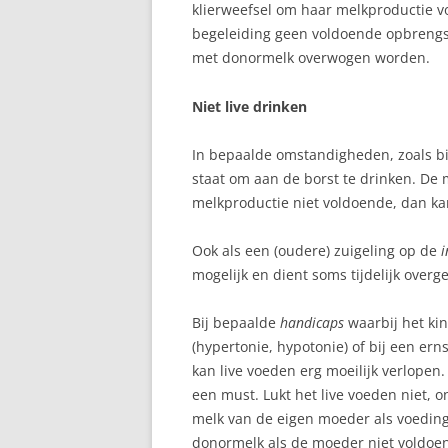
klierweefsel om haar melkproductie vo
begeleiding geen voldoende opbrengs
met donormelk overwogen worden.
Niet live drinken
In bepaalde omstandigheden, zoals b
staat om aan de borst te drinken. De 
melkproductie niet voldoende, dan ka
Ook als een (oudere) zuigeling op de
i
mogelijk en dient soms tijdelijk over
Bij bepaalde
handicaps
waarbij het ki
(hypertonie, hypotonie) of bij een ern
kan live voeden erg moeilijk verlopen.
een must. Lukt het live voeden niet, 
melk van de eigen moeder als voedin
donormelk als de moeder niet voldoend