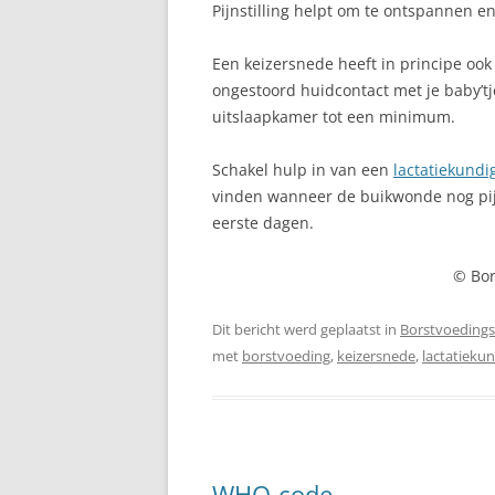
Pijnstilling helpt om te ontspannen en
LANGVOEDEN
Een keizersnede heeft in principe ook
ongestoord huidcontact met je baby’tje,
MELKPRODUCTIE
uitslaapkamer tot een minimum.
MELKTEKORT
Schakel hulp in van een
lactatiekundi
REFLUX
vinden wanneer de buikwonde nog pijn
eerste dagen.
REGELDAGEN
RELACTATIE
© Bor
SLAPEN
Dit bericht werd geplaatst in
Borstvoedings
met
borstvoeding
,
keizersnede
,
lactatieku
SPRUW
TANDJES
TEPELKLOOFJES
WHO-code