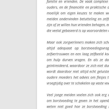
familie en vrienden. De vaak complexe 
ouders, en de financiële en praktische
moeilijk om eigen keuzes te maken wa
meiden ondervinden betutteling en zelf
zijn of ze willen hun vrienden behagen,
die veelal gebaseerd is op vooroordele
Maar ook zorgverleners maken zich schu
altijd adequaat op borstvoedingsv
zelfvertrouwen en een laag zelfbeeld k
om hulp durven vragen. En als ze dan
geïntimideerd, waardoor ze zich niet du
wordt daardoor niet altijd echt geluis
oudere moeders het advies om flesjes t
vroegtijdig over te schakelen op vaste vo
Veel jonge meiden voelen zich ook erg 
om borstvoeding te geven in het open
weten niet goed hoe ze borstvoeding