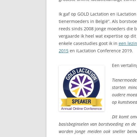
Ik gaf op GOLD Lactation en iLactation
tienermoeders in België”. Als borstvo
reeds sinds 2008 jonge moeders die b
vergaarde ik heel wat expertise op dit
enkele casestudies goot ik in
een lezi
2015
en iLactation Conference 2019.
Een vertalin
Tienermoeder
starten min
oudere moeder
op kunstvoe
Dit komt omd
basisbeginselen van borstvoeding en de
worden jonge meiden ook sneller beïn