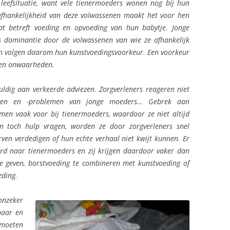
leefsituatie, want vele tienermoeders wonen nog bij hun
 afhankelijkheid van deze volwassenen maakt het voor hen
t betreft voeding en opvoeding van hun babytje. Jonge
s dominantie door de volwassenen van wie ze afhankelijk
 en volgen daarom hun kunstvoedingsvoorkeur. Een voorkeur
n en onwaarheden.
ldig aan verkeerde adviezen. Zorgverleners reageren niet
ragen en -problemen van jonge moeders… Gebrek aan
omen vaak voor bij tienermoeders, waardoor ze niet altijd
 toch hulp vragen, worden ze door zorgverleners snel
rven verdedigen of hun echte verhaal niet kwijt kunnen. Er
terd naar tienermoeders en zij krijgen daardoor vaker dan
e geven, borstvoeding te combineren met kunstvoeding of
eding.
onzeker
baar en
 moeten