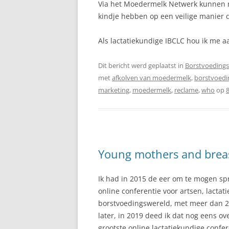
Via het Moedermelk Netwerk kunnen m
kindje hebben op een veilige manier
Als lactatiekundige IBCLC hou ik me 
Dit bericht werd geplaatst in
Borstvoedings
met
afkolven van moedermelk
,
borstvoedi
marketing
,
moedermelk
,
reclame
,
who
op
Young mothers and breas
Ik had in 2015 de eer om te mogen s
online conferentie voor artsen, lacta
borstvoedingswereld, met meer dan 2
later, in 2019 deed ik dat nog eens o
grootste online lactatiekundige confer