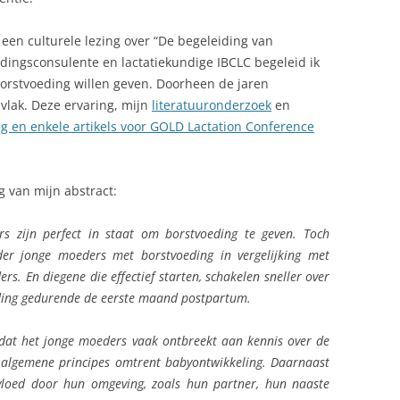
 een culturele lezing over “De begeleiding van
edingsconsulente en lactatiekundige IBCLC begeleid ik
orstvoeding willen geven. Doorheen de jaren
 vlak. Deze ervaring, mijn
literatuuronderzoek
en
ng en enkele artikels voor GOLD Lactation Conference
g van mijn abstract:
s zijn perfect in staat om borstvoeding te geven. Toch
der jonge moeders met borstvoeding in vergelijking met
s. En diegene die effectief starten, schakelen sneller over
ding gedurende de eerste maand postpartum.
at het jonge moeders vaak ontbreekt aan kennis over de
 algemene principes omtrent babyontwikkeling. Daarnaast
vloed door hun omgeving, zoals hun partner, hun naaste