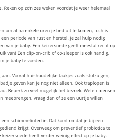
ie. Reken op zo’n zes weken voordat je weer helemaal
zen om al na enkele uren je bed uit te komen, toch is
een periode van rust en herstel. Je zal hulp nodig
len van je baby. Een keizersnede geeft meestal recht op
k van! Een clip-on-crib of co-sleeper is ook handig.
om je baby te voeden.
 aan. Vooral huishoudelijke taakjes zoals stofzuigen,
adje geven kan je nog niet alleen. Ook traplopen is
ehad. Beperk zo veel mogelijk het bezoek. Weten mensen
n meebrengen, vraag dan of ze een uurtje willen
, een schimmelinfectie. Dat komt omdat je bij een
gediend krijgt. Overweeg om preventief probiotica te
e keizersnede heeft verder weinig effect op je baby.