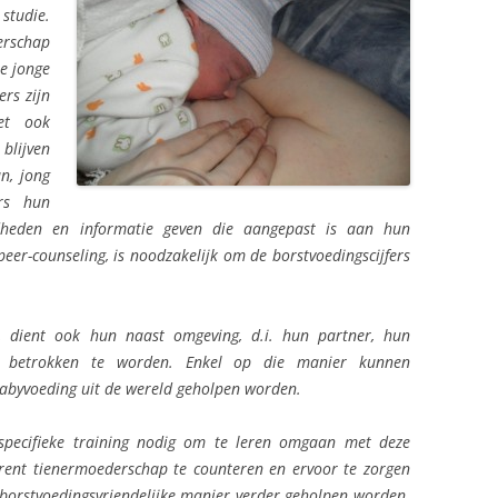
tudie.
erschap
e jonge
rs zijn
het ook
blijven
an, jong
ers hun
dheden en informatie geven die aangepast is aan hun
peer-counseling, is noodzakelijk om de borstvoedingscijfers
, dient ook hun naast omgeving, d.i. hun partner, hun
ij betrokken te worden. Enkel op die manier kunnen
abyvoeding uit de wereld geholpen worden.
 specifieke training nodig om te leren omgaan met deze
ent tienermoederschap te counteren en ervoor te zorgen
borstvoedingsvriendelijke manier verder geholpen worden.