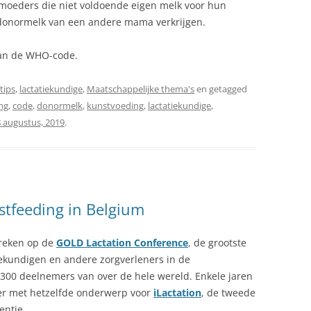
oeders die niet voldoende eigen melk voor hun
 donormelk van een andere mama verkrijgen.
aan de WHO-code.
tips
,
lactatiekundige
,
Maatschappelijke thema's
en getagged
ng
,
code
,
donormelk
,
kunstvoeding
,
lactatiekundige
,
8 augustus, 2019
.
tfeeding in Belgium
preken op de
GOLD Lactation Conference
, de grootste
tiekundigen en andere zorgverleners in de
300 deelnemers van over de hele wereld. Enkele jaren
ver met hetzelfde onderwerp voor
iLactation
, de tweede
entie.