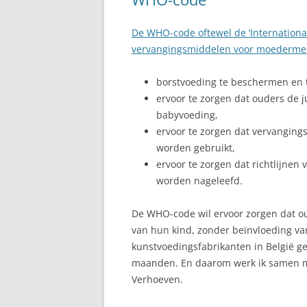
TOESCHIETREFLEX
TWEELING
De WHO-code oftewel de ‘Internation
vervangingsmiddelen voor moedermel
VASTE VOEDING
borstvoeding te beschermen en 
VOEDING VAN MAMA
ervoor te zorgen dat ouders de j
babyvoeding,
VOLLE BORSTEN
ervoor te zorgen dat vervanging
ZWANGERSCHAP
worden gebruikt,
ervoor te zorgen dat richtlijnen
worden nageleefd.
De WHO-code wil ervoor zorgen dat o
van hun kind, zonder beïnvloeding v
kunstvoedingsfabrikanten in België 
maanden. En daarom werk ik samen 
Verhoeven.