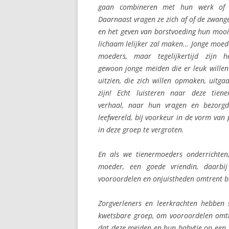
gaan combineren met hun werk of s
Daarnaast vragen ze zich af of de zwang
en het geven van borstvoeding hun mooi
lichaam lelijker zal maken… Jonge moede
moeders, maar tegelijkertijd zijn 
gewoon jonge meiden die er leuk willen 
uitzien, die zich willen opmaken, uitga
zijn! Echt luisteren naar deze tien
verhaal, naar hun vragen en bezorg
leefwereld, bij voorkeur in de vorm van 
in deze groep te vergroten.
En als we tienermoeders onderrichten
moeder, een goede vriendin, daarb
vooroordelen en onjuistheden omtrent b
Zorgverleners en leerkrachten hebben
kwetsbare groep, om vooroordelen omtr
dat deze meiden en hun babytje op een 