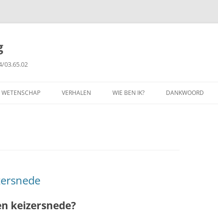
g
4/03.65.02
WETENSCHAP
VERHALEN
WIE BEN IK?
DANKWOORD
FILOSOFIE
GETUIGENISSEN
PUBLICATIES
COPYRIGHT
zersnede
en keizersnede?