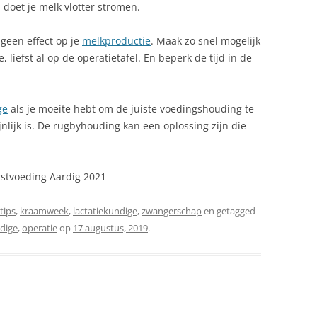
 doet je melk vlotter stromen.
 geen effect op je
melkproductie
. Maak zo snel mogelijk
 liefst al op de operatietafel. En beperk de tijd in de
ge
als je moeite hebt om de juiste voedingshouding te
lijk is. De rugbyhouding kan een oplossing zijn die
stvoeding Aardig 2021
tips
,
kraamweek
,
lactatiekundige
,
zwangerschap
en getagged
ndige
,
operatie
op
17 augustus, 2019
.