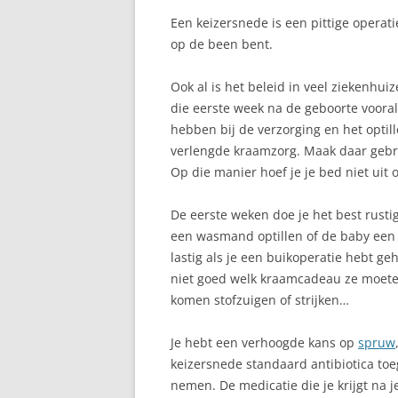
Een keizersnede is een pittige operat
BORSTONTSTEKING
op de been bent.
BORSTVOEDING EN DE
Ook al is het beleid in veel ziekenhui
FEESTDAGEN
die eerste week na de geboorte vooral 
BORSTVOEDING IN HET
hebben bij de verzorging en het optil
OPENBAAR
verlengde kraamzorg. Maak daar gebrui
Op die manier hoef je je bed niet uit 
BORSTWEIGEREN
De eerste weken doe je het best rustig
FLES WEIGEREN
een wasmand optillen of de baby een b
GEWICHT VAN MAMA
lastig als je een buikoperatie hebt g
niet goed welk kraamcadeau ze moete
GEZIN
komen stofzuigen of strijken…
KINDEROPVANG
Je hebt een verhoogde kans op
spruw
KRAAMWEEK
keizersnede standaard antibiotica toe
nemen. De medicatie die je krijgt na j
KRAMPJES