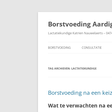
Ga
naar
de
Borstvoeding Aardi
inhoud
Lactatiekundige Katrien Nauwelaerts – 047
BORSTVOEDING
CONSULTATIE
AANLEGGEN
TAG ARCHIEVEN:
AFBOUWEN
LACTATIEKUNDIGE
AFKOLVEN
BABY IN DE COUVEUZE
Borstvoeding na een kei
BIJTEN
Wat te verwachten na e
BORSTEN