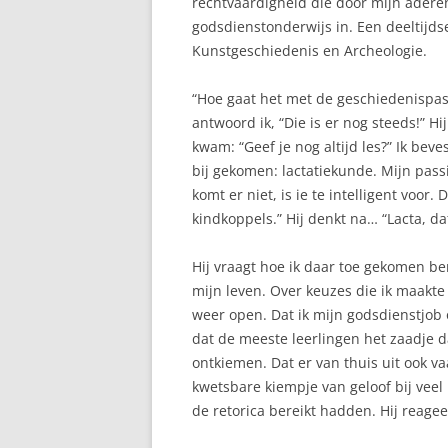
rechtvaardigheid die door mijn aderen
godsdienstonderwijs in. Een deeltijds
LANGVOEDEN
Kunstgeschiedenis en Archeologie.
MELKPRODUCTIE
“Hoe gaat het met de geschiedenispass
antwoord ik, “Die is er nog steeds!” Hij
MELKTEKORT
kwam: “Geef je nog altijd les?” Ik beve
REFLUX
bij gekomen: lactatiekunde. Mijn passie
komt er niet, is ie te intelligent voor
REGELDAGEN
kindkoppels.” Hij denkt na… “Lacta, da
RELACTATIE
Hij vraagt hoe ik daar toe gekomen ben
SLAPEN
mijn leven. Over keuzes die ik maak
weer open. Dat ik mijn godsdienstjob
SPRUW
dat de meeste leerlingen het zaadje 
ontkiemen. Dat er van thuis uit ook v
TANDJES
kwetsbare kiempje van geloof bij vee
de retorica bereikt hadden. Hij reagee
TEPELKLOOFJES