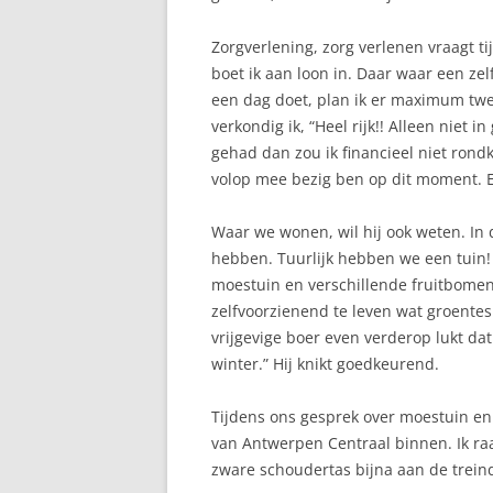
Zorgverlening, zorg verlenen vraagt ti
boet ik aan loon in. Daar waar een z
een dag doet, plan ik er maximum twee.
verkondig ik, “Heel rijk!! Alleen niet i
gehad dan zou ik financieel niet rond
volop mee bezig ben op dit moment. E
Waar we wonen, wil hij ook weten. In
hebben. Tuurlijk hebben we een tuin! 
moestuin en verschillende fruitbomen
zelfvoorzienend te leven wat groentes e
vrijgevige boer even verderop lukt d
winter.” Hij knikt goedkeurend.
Tijdens ons gesprek over moestuin en
van Antwerpen Centraal binnen. Ik raap
zware schoudertas bijna aan de treind