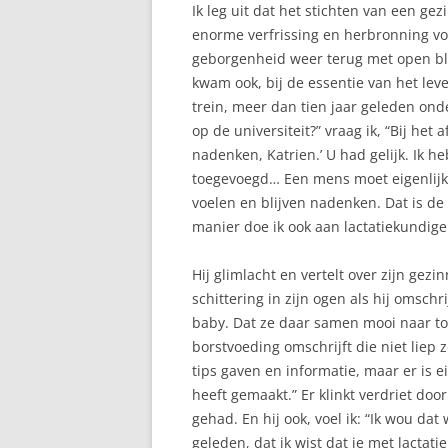
TOESCHIETREFLEX
Ik leg uit dat het stichten van een 
enorme verfrissing en herbronning voo
TWEELING
geborgenheid weer terug met open blik
kwam ook, bij de essentie van het le
VASTE VOEDING
trein, meer dan tien jaar geleden on
VOEDING VAN MAMA
op de universiteit?” vraag ik, “Bij he
nadenken, Katrien.’ U had gelijk. Ik h
VOLLE BORSTEN
toegevoegd… Een mens moet eigenlijk 
voelen en blijven nadenken. Dat is de 
ZWANGERSCHAP
manier doe ik ook aan lactatiekundige 
Hij glimlacht en vertelt over zijn gezi
schittering in zijn ogen als hij omsch
baby. Dat ze daar samen mooi naar toe
borstvoeding omschrijft die niet liep 
tips gaven en informatie, maar er is e
heeft gemaakt.” Er klinkt verdriet door
gehad. En hij ook, voel ik: “Ik wou 
geleden, dat ik wist dat je met lactat