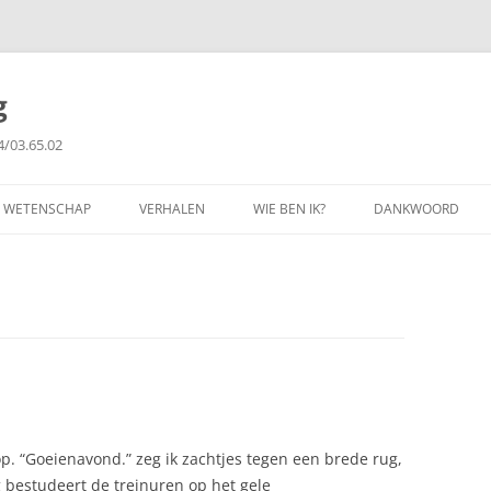
g
4/03.65.02
WETENSCHAP
VERHALEN
WIE BEN IK?
DANKWOORD
FILOSOFIE
GETUIGENISSEN
PUBLICATIES
COPYRIGHT
 op. “Goeienavond.” zeg ik zachtjes tegen een brede rug,
g bestudeert de treinuren op het gele