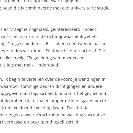
 stroomde. En stapte vol overtuiging het
e baan die ik combineerde met een universitaire studie
ie?” vraagt ie nogmaals, geïnteresseerd. “Goed!”
 wijst met zijn kin in de richting waaruit ik gefietst
stig: “Ja, geschiedenis… Er is alleen een tweede passie
s zijn dus verruimd.” En ik wacht zijn reactie af. Die
. Dus ik vervolg: “Begeleiding van moeder- en
t is iets met melk.” Inderdaad.
. Ik begin te vertellen over de voorbije wendingen in
te waardoor sommige deuren dicht gingen en andere
 opgegeven heb bijvoorbeeld, omdat ik het gevoel had
dat ik probeerde te zaaien amper de kans gaven om te
aak niet voldoende voeding kwam. Dus dat dat
l leerlingen alweer verschrompeld was nog voordat ze
rt verbaasd en begrijpend tegelijkertijd.