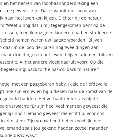
gezin en het nemen van loopbaanonderbreking een
r me geweest zijn. Dat ik vanuit die cocon van
 naar het leven kon kijken. Dichter bij de natuur
ven: “Weet u nog dat u mij tegengekomen bent op de
dertussen, toen ik nog geen kinderen had en studeerde
t afscheid nemen waren uw laatste woorden: ‘Blijven
eb daar in de loop der jaren nog twee dingen aan
maar drie dingen in het leven: blijven ademen, blijven
essentie. Al het andere vloeit daaruit voort. Op die
begeleiding: back to the basics, back to nature!”
nnetje, met een pasgeboren baby. Ik zie de liefdevolle
rijft hoe zijn vrouw en hij uitkeken naar de komst van de
 geleefd hadden. Het verhaal kentert als hij de
zoals verwacht: “Er zijn heel veel mensen geweest die
igenlijk nooit iemand geweest die echt tijd voor ons
 in zijn stem. Zijn vrouw heeft het er moeilijk mee
dat we iemand zoals jou gekend hadden zoveel maanden
iekunde bezig was.”