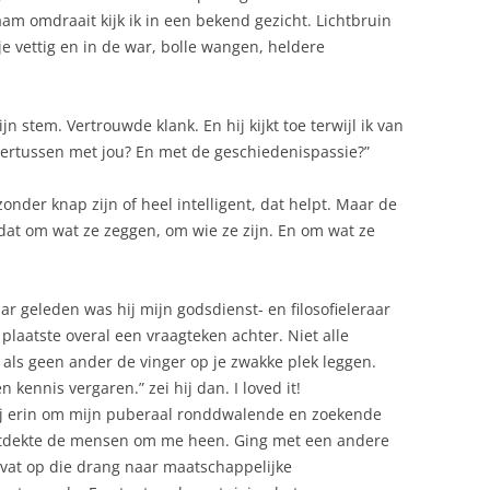
aam omdraait kijk ik in een bekend gezicht. Lichtbruin
e vettig en in de war, bolle wangen, heldere
zijn stem. Vertrouwde klank. En hij kijkt toe terwijl ik van
ndertussen met jou? En met de geschiedenispassie?”
nder knap zijn of heel intelligent, dat helpt. Maar de
 dat om wat ze zeggen, om wie ze zijn. En om wat ze
aar geleden was hij mijn godsdienst- en filosofieleraar
plaatste overal een vraagteken achter. Niet alle
als geen ander de vinger op je zwakke plek leggen.
n kennis vergaren.” zei hij dan. I loved it!
 hij erin om mijn puberaal ronddwalende en zoekende
rontdekte de mensen om me heen. Ging met een andere
r vat op die drang naar maatschappelijke