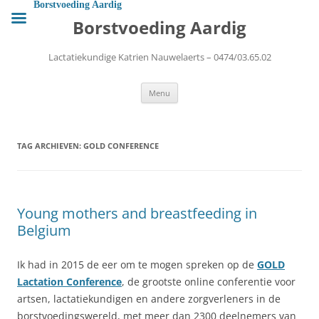
Ga
Borstvoeding Aardig
naar
Borstvoeding Aardig
de
inhoud
Lactatiekundige Katrien Nauwelaerts – 0474/03.65.02
Menu
TAG ARCHIEVEN:
GOLD CONFERENCE
Young mothers and breastfeeding in
Belgium
Ik had in 2015 de eer om te mogen spreken op de
GOLD
Lactation Conference
, de grootste online conferentie voor
artsen, lactatiekundigen en andere zorgverleners in de
borstvoedingswereld, met meer dan 2300 deelnemers van