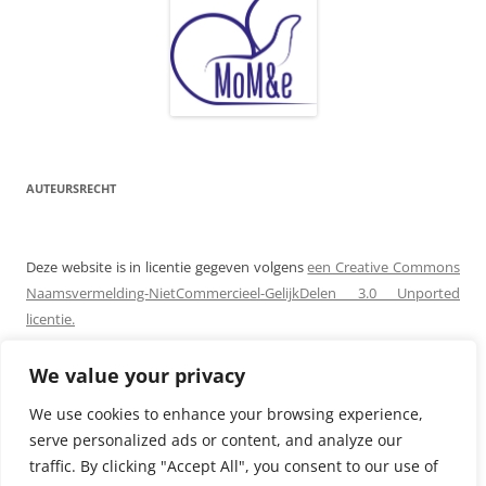
AUTEURSRECHT
Deze website is in licentie gegeven volgens
een Creative Commons
Naamsvermelding-NietCommercieel-GelijkDelen 3.0 Unported
licentie.
Toestemming met betrekking tot rechten die niet onder deze
We value your privacy
licentie vallen dienen aangevraagd te worden bij
Katrien
We use cookies to enhance your browsing experience,
Nauwelaerts
!
serve personalized ads or content, and analyze our
traffic. By clicking "Accept All", you consent to our use of