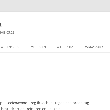
g
4/03.65.02
WETENSCHAP
VERHALEN
WIE BEN IK?
DANKWOORD
FILOSOFIE
GETUIGENISSEN
PUBLICATIES
COPYRIGHT
 op. “Goeienavond.” zeg ik zachtjes tegen een brede rug,
g bestudeert de treinuren op het gele