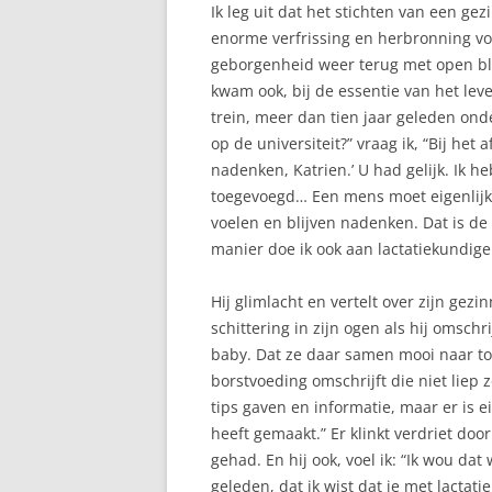
TOESCHIETREFLEX
Ik leg uit dat het stichten van een 
enorme verfrissing en herbronning voo
TWEELING
geborgenheid weer terug met open blik
kwam ook, bij de essentie van het le
VASTE VOEDING
trein, meer dan tien jaar geleden on
VOEDING VAN MAMA
op de universiteit?” vraag ik, “Bij he
nadenken, Katrien.’ U had gelijk. Ik h
VOLLE BORSTEN
toegevoegd… Een mens moet eigenlijk 
voelen en blijven nadenken. Dat is de 
ZWANGERSCHAP
manier doe ik ook aan lactatiekundige 
Hij glimlacht en vertelt over zijn gezi
schittering in zijn ogen als hij omsch
baby. Dat ze daar samen mooi naar toe
borstvoeding omschrijft die niet liep 
tips gaven en informatie, maar er is e
heeft gemaakt.” Er klinkt verdriet door
gehad. En hij ook, voel ik: “Ik wou 
geleden, dat ik wist dat je met lactat