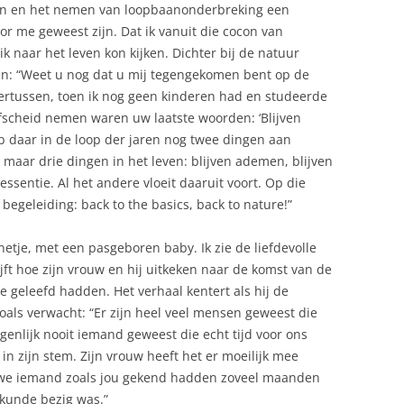
gezin en het nemen van loopbaanonderbreking een
r me geweest zijn. Dat ik vanuit die cocon van
 naar het leven kon kijken. Dichter bij de natuur
ven: “Weet u nog dat u mij tegengekomen bent op de
dertussen, toen ik nog geen kinderen had en studeerde
t afscheid nemen waren uw laatste woorden: ‘Blijven
eb daar in de loop der jaren nog twee dingen aan
maar drie dingen in het leven: blijven ademen, blijven
essentie. Al het andere vloeit daaruit voort. Op die
begeleiding: back to the basics, back to nature!”
nnetje, met een pasgeboren baby. Ik zie de liefdevolle
rijft hoe zijn vrouw en hij uitkeken naar de komst van de
 geleefd hadden. Het verhaal kentert als hij de
zoals verwacht: “Er zijn heel veel mensen geweest die
igenlijk nooit iemand geweest die echt tijd voor ons
 in zijn stem. Zijn vrouw heeft het er moeilijk mee
dat we iemand zoals jou gekend hadden zoveel maanden
iekunde bezig was.”