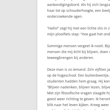
aankondigingsbord. Als hij zich langz
BORSTONTSTEKING
haar tot op schouderhoogte, een beetj
onderzoekende ogen.
BORSTVOEDING EN DE
FEESTDAGEN
“Hallo!” zegt hij met een lichte slis in 
mijn plooifiets stap: “Hoe gaat het o
BORSTVOEDING IN HET
OPENBAAR
Sommige mensen vergeet ik nooit. Bijzo
BORSTWEIGEREN
mensen die mij écht bij blijven, doen
teweegbrengen bij anderen.
FLES WEIGEREN
Deze man is zo iemand. Zo’n vijftien j
GEWICHT VAN MAMA
op de hogeschool. Een buitenbeentje, 
GEZIN
studenten hadden hem graag. Hij kon 
“Blijven nadenken, blijven lezen, blijve
KINDEROPVANG
Met zijn filosofische vragen slaagde
geest weer richting te geven. Ik he
KRAAMWEEK
blik naar het leven kijken. Kreeg wee
KRAMPJES