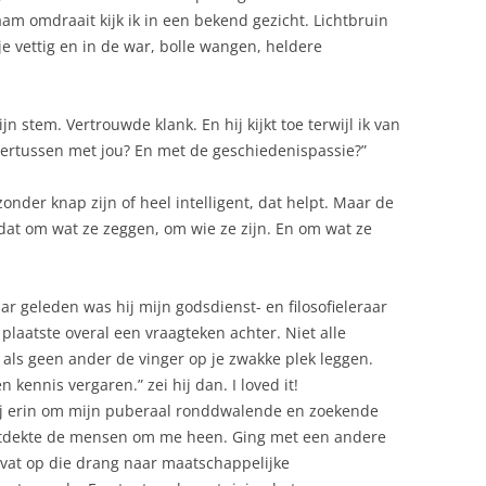
aam omdraait kijk ik in een bekend gezicht. Lichtbruin
e vettig en in de war, bolle wangen, heldere
zijn stem. Vertrouwde klank. En hij kijkt toe terwijl ik van
ndertussen met jou? En met de geschiedenispassie?”
nder knap zijn of heel intelligent, dat helpt. Maar de
 dat om wat ze zeggen, om wie ze zijn. En om wat ze
aar geleden was hij mijn godsdienst- en filosofieleraar
plaatste overal een vraagteken achter. Niet alle
als geen ander de vinger op je zwakke plek leggen.
n kennis vergaren.” zei hij dan. I loved it!
 hij erin om mijn puberaal ronddwalende en zoekende
rontdekte de mensen om me heen. Ging met een andere
r vat op die drang naar maatschappelijke