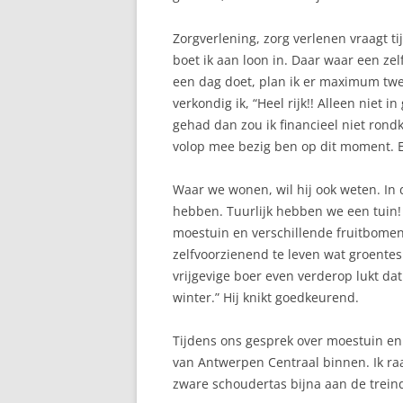
Zorgverlening, zorg verlenen vraagt ti
boet ik aan loon in. Daar waar een z
een dag doet, plan ik er maximum twee.
verkondig ik, “Heel rijk!! Alleen niet i
gehad dan zou ik financieel niet rond
volop mee bezig ben op dit moment. E
Waar we wonen, wil hij ook weten. In
hebben. Tuurlijk hebben we een tuin! 
moestuin en verschillende fruitbomen
zelfvoorzienend te leven wat groentes e
vrijgevige boer even verderop lukt d
winter.” Hij knikt goedkeurend.
Tijdens ons gesprek over moestuin en
van Antwerpen Centraal binnen. Ik raap
zware schoudertas bijna aan de treind