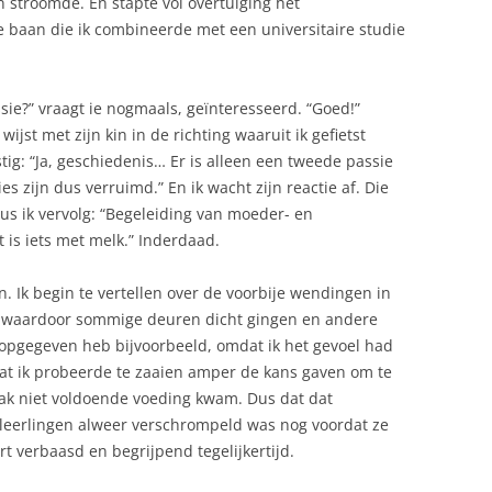
 stroomde. En stapte vol overtuiging het
e baan die ik combineerde met een universitaire studie
ie?” vraagt ie nogmaals, geïnteresseerd. “Goed!”
 wijst met zijn kin in de richting waaruit ik gefietst
stig: “Ja, geschiedenis… Er is alleen een tweede passie
s zijn dus verruimd.” En ik wacht zijn reactie af. Die
. Dus ik vervolg: “Begeleiding van moeder- en
t is iets met melk.” Inderdaad.
. Ik begin te vertellen over de voorbije wendingen in
te waardoor sommige deuren dicht gingen en andere
 opgegeven heb bijvoorbeeld, omdat ik het gevoel had
dat ik probeerde te zaaien amper de kans gaven om te
aak niet voldoende voeding kwam. Dus dat dat
l leerlingen alweer verschrompeld was nog voordat ze
rt verbaasd en begrijpend tegelijkertijd.