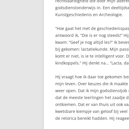
rechtvaardigheid die door mijn aderen
godsdienstonderwijs in. Een deeltijds
LANGVOEDEN
Kunstgeschiedenis en Archeologie.
MELKPRODUCTIE
“Hoe gaat het met de geschiedenispass
antwoord ik, “Die is er nog steeds!” Hij
MELKTEKORT
kwam: “Geef je nog altijd les?” Ik beve
REFLUX
bij gekomen: lactatiekunde. Mijn passie
komt er niet, is ie te intelligent voor
REGELDAGEN
kindkoppels.” Hij denkt na… “Lacta, da
RELACTATIE
Hij vraagt hoe ik daar toe gekomen ben
SLAPEN
mijn leven. Over keuzes die ik maak
weer open. Dat ik mijn godsdienstjob
SPRUW
dat de meeste leerlingen het zaadje 
ontkiemen. Dat er van thuis uit ook v
TANDJES
kwetsbare kiempje van geloof bij vee
de retorica bereikt hadden. Hij reagee
TEPELKLOOFJES