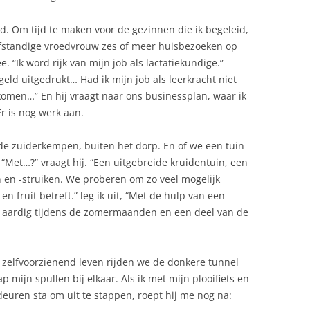
jd. Om tijd te maken voor de gezinnen die ik begeleid,
elfstandige vroedvrouw zes of meer huisbezoeken op
 “Ik word rijk van mijn job als lactatiekundige.”
n geld uitgedrukt… Had ik mijn job als leerkracht niet
komen…” En hij vraagt naar ons businessplan, waar ik
r is nog werk aan.
 de zuiderkempen, buiten het dorp. En of we een tuin
“Met…?” vraagt hij. “Een uitgebreide kruidentuin, een
 en -struiken. We proberen om zo veel mogelijk
n fruit betreft.” leg ik uit, “Met de hulp van een
at aardig tijdens de zomermaanden en een deel van de
 zelfvoorzienend leven rijden we de donkere tunnel
 mijn spullen bij elkaar. Als ik met mijn plooifiets en
euren sta om uit te stappen, roept hij me nog na: