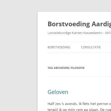
Ga
naar
de
Borstvoeding Aardi
inhoud
Lactatiekundige Katrien Nauwelaerts – 047
BORSTVOEDING
CONSULTATIE
AANLEGGEN
TAG ARCHIEVEN:
AFBOUWEN
FILOSOFIE
AFKOLVEN
BABY IN DE COUVEUZE
Geloven
BIJTEN
Half zes ’s avonds. Ik fiets het perron
BORSTEN
terwijl ik op mijn rem ga staan. De ru