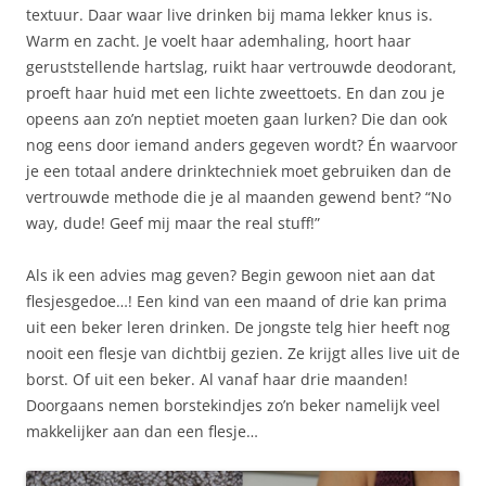
textuur. Daar waar live drinken bij mama lekker knus is.
Warm en zacht. Je voelt haar ademhaling, hoort haar
geruststellende hartslag, ruikt haar vertrouwde deodorant,
proeft haar huid met een lichte zweettoets. En dan zou je
opeens aan zo’n neptiet moeten gaan lurken? Die dan ook
nog eens door iemand anders gegeven wordt? Én waarvoor
je een totaal andere drinktechniek moet gebruiken dan de
vertrouwde methode die je al maanden gewend bent? “No
way, dude! Geef mij maar the real stuff!”
Als ik een advies mag geven? Begin gewoon niet aan dat
flesjesgedoe…! Een kind van een maand of drie kan prima
uit een beker leren drinken. De jongste telg hier heeft nog
nooit een flesje van dichtbij gezien. Ze krijgt alles live uit de
borst. Of uit een beker. Al vanaf haar drie maanden!
Doorgaans nemen borstekindjes zo’n beker namelijk veel
makkelijker aan dan een flesje…