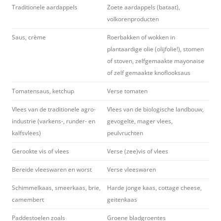
Traditionele aardappels
Zoete aardappels (bataat),
volkorenproducten
Saus, crème
Roerbakken of wokken in
plantaardige olie (olijfolie!), stomen
of stoven, zelfgemaakte mayonaise
of zelf gemaakte knoflooksaus
Tomatensaus, ketchup
Verse tomaten
Vlees van de traditionele agro-
Vlees van de biologische landbouw,
industrie (varkens-, runder- en
gevogelte, mager vlees,
kalfsvlees)
peulvruchten
Gerookte vis of vlees
Verse (zee)vis of vlees
Bereide vleeswaren en worst
Verse vleeswaren
Schimmelkaas, smeerkaas, brie,
Harde jonge kaas, cottage cheese,
camembert
geitenkaas
Paddestoelen zoals
Groene bladgroentes