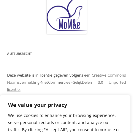
AUTEURSRECHT
Deze website is in licentie gegeven volgens
een Creative Commons
Naamsvermelding-NietCommercieel-GelijkDelen 3.0 Unported
licentie.
Toestemming met betrekking tot rechten die niet onder deze
We value your privacy
licentie vallen dienen aangevraagd te worden bij
Katrien
We use cookies to enhance your browsing experience,
Nauwelaerts
!
serve personalized ads or content, and analyze our
traffic. By clicking "Accept All", you consent to our use of