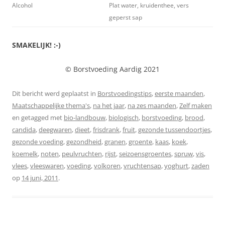
Alcohol
Plat water, kruidenthee, vers
geperst sap
SMAKELIJK! :-)
© Borstvoeding Aardig 2021
Dit bericht werd geplaatst in
Borstvoedingstips
,
eerste maanden
,
Maatschappelijke thema's
,
na het jaar
,
na zes maanden
,
Zelf maken
en getagged met
bio-landbouw
,
biologisch
,
borstvoeding
,
brood
,
candida
,
deegwaren
,
dieet
,
frisdrank
,
fruit
,
gezonde tussendoortjes
,
gezonde voeding
,
gezondheid
,
granen
,
groente
,
kaas
,
koek
,
koemelk
,
noten
,
peulvruchten
,
rijst
,
seizoensgroentes
,
spruw
,
vis
,
vlees
,
vleeswaren
,
voeding
,
volkoren
,
vruchtensap
,
yoghurt
,
zaden
op
14 juni, 2011
.