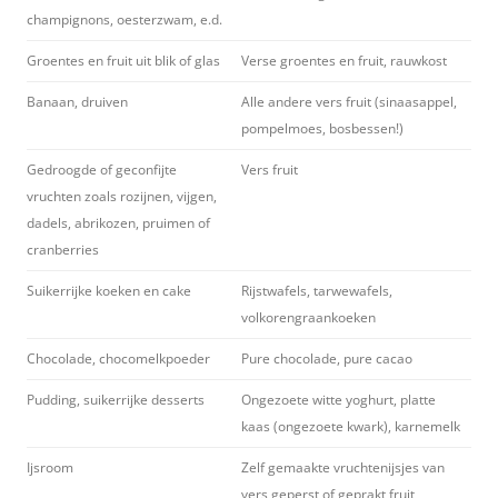
champignons, oesterzwam, e.d.
Groentes en fruit uit blik of glas
Verse groentes en fruit, rauwkost
Banaan, druiven
Alle andere vers fruit (sinaasappel,
pompelmoes, bosbessen!)
Gedroogde of geconfijte
Vers fruit
vruchten zoals rozijnen, vijgen,
dadels, abrikozen, pruimen of
cranberries
Suikerrijke koeken en cake
Rijstwafels, tarwewafels,
volkorengraankoeken
Chocolade, chocomelkpoeder
Pure chocolade, pure cacao
Pudding, suikerrijke desserts
Ongezoete witte yoghurt, platte
kaas (ongezoete kwark), karnemelk
Ijsroom
Zelf gemaakte vruchtenijsjes van
vers geperst of geprakt fruit