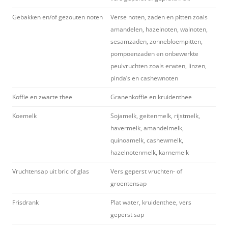
Gebakken en/of gezouten noten
Verse noten, zaden en pitten zoals
amandelen, hazelnoten, walnoten,
sesamzaden, zonnebloempitten,
pompoenzaden en onbewerkte
peulvruchten zoals erwten, linzen,
pinda’s en cashewnoten
Koffie en zwarte thee
Granenkoffie en kruidenthee
Koemelk
Sojamelk, geitenmelk, rijstmelk,
havermelk, amandelmelk,
quinoamelk, cashewmelk,
hazelnotenmelk, karnemelk
Vruchtensap uit bric of glas
Vers geperst vruchten- of
groentensap
Frisdrank
Plat water, kruidenthee, vers
geperst sap