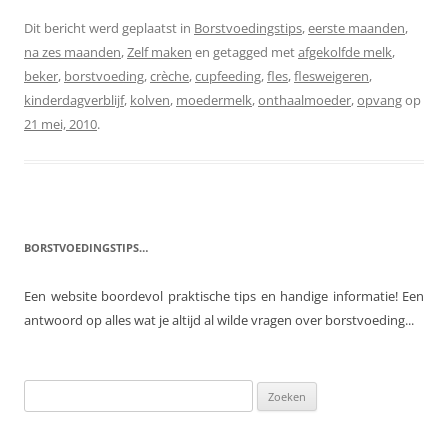
Dit bericht werd geplaatst in
Borstvoedingstips
,
eerste maanden
,
na zes maanden
,
Zelf maken
en getagged met
afgekolfde melk
,
beker
,
borstvoeding
,
crèche
,
cupfeeding
,
fles
,
flesweigeren
,
kinderdagverblijf
,
kolven
,
moedermelk
,
onthaalmoeder
,
opvang
op
21 mei, 2010
.
BORSTVOEDINGSTIPS…
Een website boordevol praktische tips en handige informatie! Een
antwoord op alles wat je altijd al wilde vragen over borstvoeding...
Zoeken
naar: