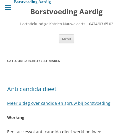
Ga
Borstvoeding Aardig
naar
Borstvoeding Aardig
de
inhoud
Lactatiekundige Katrien Nauwelaerts – 0474/03.65.02
Menu
CATEGORIEARCHIEF:
ZELF MAKEN
Anti candida dieet
Meer uitleg over candida en spruw bij borstvoeding
Werking
Een succesvol anti candida dieet werkt op twee