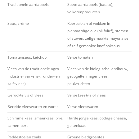
Traditionele aardappels
Zoete aardappels (bataat),
volkorenproducten
Saus, crème
Roerbakken of wokken in
plantaardige olie (olijfolie!), stomen
of stoven, zelfgemaakte mayonaise
of zelf gemaakte knoflooksaus
Tomatensaus, ketchup
Verse tomaten
Vlees van de traditionele agro-
Vlees van de biologische landbouw,
industrie (varkens-, runder- en
gevogelte, mager vlees,
kalfsvlees)
peulvruchten
Gerookte vis of vlees
Verse (zee)vis of vlees
Bereide vleeswaren en worst
Verse vleeswaren
Schimmelkaas, smeerkaas, brie,
Harde jonge kaas, cottage cheese,
camembert
geitenkaas
Paddestoelen zoals
Groene bladgroentes