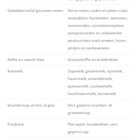
Gebakken en/of gezouten noten
Verse noten, zaden en pitten zoals
amandelen, hazelnoten, walnoten,
sesamzaden, zonnebloempitten,
pompoenzaden en onbewerkte
peulvruchten zoals erwten, linzen,
pinda’s en cashewnoten
Koffie en zwarte thee
Granenkoffie en kruidenthee
Koemelk
Sojamelk, geitenmelk, rijstmelk,
havermelk, amandelmelk,
quinoamelk, cashewmelk,
hazelnotenmelk, karnemelk
Vruchtensap uit bric of glas
Vers geperst vruchten- of
groentensap
Frisdrank
Plat water, kruidenthee, vers
geperst sap