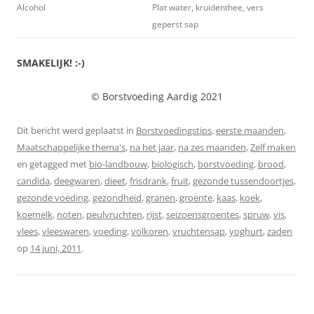
Alcohol
Plat water, kruidenthee, vers
geperst sap
SMAKELIJK! :-)
© Borstvoeding Aardig 2021
Dit bericht werd geplaatst in
Borstvoedingstips
,
eerste maanden
,
Maatschappelijke thema's
,
na het jaar
,
na zes maanden
,
Zelf maken
en getagged met
bio-landbouw
,
biologisch
,
borstvoeding
,
brood
,
candida
,
deegwaren
,
dieet
,
frisdrank
,
fruit
,
gezonde tussendoortjes
,
gezonde voeding
,
gezondheid
,
granen
,
groente
,
kaas
,
koek
,
koemelk
,
noten
,
peulvruchten
,
rijst
,
seizoensgroentes
,
spruw
,
vis
,
vlees
,
vleeswaren
,
voeding
,
volkoren
,
vruchtensap
,
yoghurt
,
zaden
op
14 juni, 2011
.