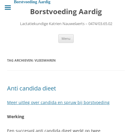
Ga
Borstvoeding Aardig
naar
Borstvoeding Aardig
de
inhoud
Lactatiekundige Katrien Nauwelaerts – 0474/03.65.02
Menu
TAG ARCHIEVEN:
VLEESWAREN
Anti candida dieet
Meer uitleg over candida en spruw bij borstvoeding
Werking
Een succesvol anti candida dieet werkt op twee