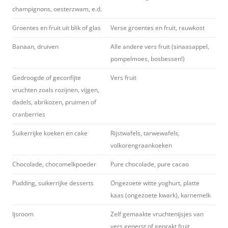
champignons, oesterzwam, e.d.
Groentes en fruit uit blik of glas
Verse groentes en fruit, rauwkost
Banaan, druiven
Alle andere vers fruit (sinaasappel,
pompelmoes, bosbessen!)
Gedroogde of geconfijte
Vers fruit
vruchten zoals rozijnen, vijgen,
dadels, abrikozen, pruimen of
cranberries
Suikerrijke koeken en cake
Rijstwafels, tarwewafels,
volkorengraankoeken
Chocolade, chocomelkpoeder
Pure chocolade, pure cacao
Pudding, suikerrijke desserts
Ongezoete witte yoghurt, platte
kaas (ongezoete kwark), karnemelk
Ijsroom
Zelf gemaakte vruchtenijsjes van
vers geperst of geprakt fruit