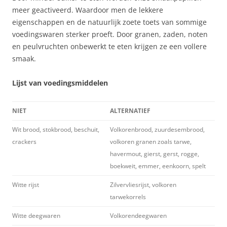
meer geactiveerd. Waardoor men de lekkere
eigenschappen en de natuurlijk zoete toets van sommige
voedingswaren sterker proeft. Door granen, zaden, noten
en peulvruchten onbewerkt te eten krijgen ze een vollere
smaak.
Lijst van voedingsmiddelen
NIET
ALTERNATIEF
Wit brood, stokbrood, beschuit,
Volkorenbrood, zuurdesembrood,
crackers
volkoren granen zoals tarwe,
havermout, gierst, gerst, rogge,
boekweit, emmer, eenkoorn, spelt
Witte rijst
Zilvervliesrijst, volkoren
tarwekorrels
Witte deegwaren
Volkorendeegwaren