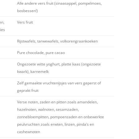
Alle andere vers fruit (sinaasappel, pompelmoes,
bosbessen!)
en,
Vers fruit
ies
Rijstwafels, tarwewafels, volkorengraankoeken
Pure chocolade, pure cacao
Ongezoete witte yoghurt, platte kaas (ongezoete
kwark), karnemelk
Zelf gemaakte vruchtenijsjes van vers geperst of
geprakt fruit
Verse noten, zaden en pitten zoals amandelen,
hazelnoten, walnoten, sesamzaden,
zonnebloempitten, pompoenzaden en onbewerkte
peulvruchten zoals erwten, linzen, pinda’s en
cashewnoten