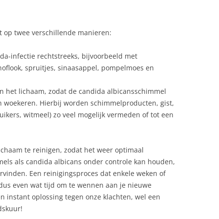
t op twee verschillende manieren:
da-infectie rechtstreeks, bijvoorbeeld met
knoflook, spruitjes, sinaasappel, pompelmoes en
van het lichaam, zodat de candida albicansschimmel
n woekeren. Hierbij worden schimmelproducten, gist,
uikers, witmeel) zo veel mogelijk vermeden of tot een
lichaam te reinigen, zodat het weer optimaal
mels als candida albicans onder controle kan houden,
rvinden. Een reinigingsproces dat enkele weken of
dus even wat tijd om te wennen aan je nieuwe
en instant oplossing tegen onze klachten, wel een
dskuur!