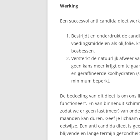
Werking
BORSTONTSTEKING
Een succesvol anti candida dieet werk
BORSTVOEDING EN DE
FEESTDAGEN
Bestrijdt en onderdrukt de candi
BORSTVOEDING IN HET
voedingsmiddelen als olijfolie, 
OPENBAAR
bosbessen.
Versterkt de natuurlijk afweer 
BORSTWEIGEREN
geen kans meer krijgt om te gaa
en geraffineerde koolhydraten (s
FLES WEIGEREN
minimum beperkt.
GEWICHT VAN MAMA
De bedoeling van dit dieet is om ons 
GEZIN
functioneert. En van binnenuit schim
zodat we er geen last (meer) van onde
KINDEROPVANG
maanden kan duren. Geef je lichaam 
eetwijze. Een anti candida dieet is ge
KRAAMWEEK
blijvende en lange termijn gezondhei
KRAMPJES