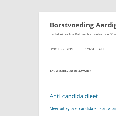
Ga
naar
de
Borstvoeding Aardi
inhoud
Lactatiekundige Katrien Nauwelaerts – 047
BORSTVOEDING
CONSULTATIE
AANLEGGEN
TAG ARCHIEVEN:
AFBOUWEN
DEEGWAREN
AFKOLVEN
BABY IN DE COUVEUZE
Anti candida dieet
BIJTEN
Meer uitleg over candida en spruw bi
BORSTEN