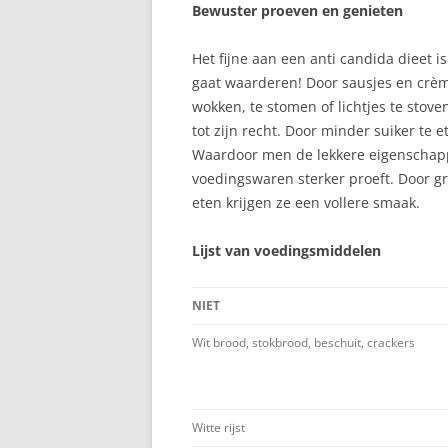
TOESCHIETREFLEX
Bewuster proeven en genieten
TWEELING
Het fijne aan een anti candida dieet 
gaat waarderen! Door sausjes en crème
VASTE VOEDING
wokken, te stomen of lichtjes te stov
VOEDING VAN MAMA
tot zijn recht. Door minder suiker te
Waardoor men de lekkere eigenschapp
VOLLE BORSTEN
voedingswaren sterker proeft. Door g
eten krijgen ze een vollere smaak.
ZWANGERSCHAP
Lijst van voedingsmiddelen
NIET
Wit brood, stokbrood, beschuit, crackers
Witte rijst