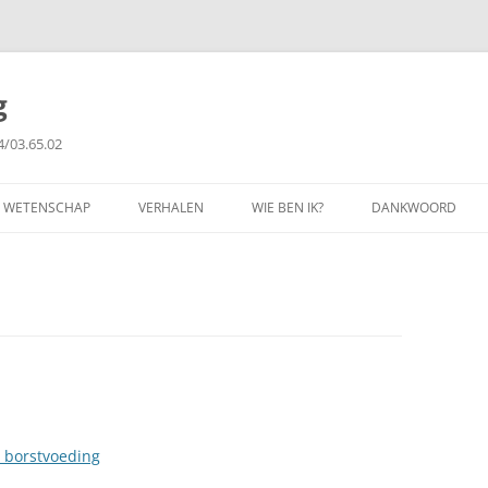
g
4/03.65.02
WETENSCHAP
VERHALEN
WIE BEN IK?
DANKWOORD
FILOSOFIE
GETUIGENISSEN
PUBLICATIES
COPYRIGHT
j borstvoeding