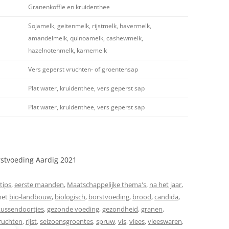
Granenkoffie en kruidenthee
Sojamelk, geitenmelk, rijstmelk, havermelk,
amandelmelk, quinoamelk, cashewmelk,
hazelnotenmelk, karnemelk
Vers geperst vruchten- of groentensap
Plat water, kruidenthee, vers geperst sap
Plat water, kruidenthee, vers geperst sap
stvoeding Aardig 2021
tips
,
eerste maanden
,
Maatschappelijke thema's
,
na het jaar
,
met
bio-landbouw
,
biologisch
,
borstvoeding
,
brood
,
candida
,
tussendoortjes
,
gezonde voeding
,
gezondheid
,
granen
,
ruchten
,
rijst
,
seizoensgroentes
,
spruw
,
vis
,
vlees
,
vleeswaren
,