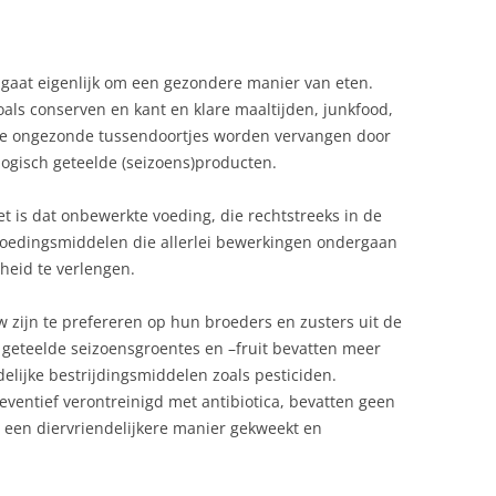
 gaat eigenlijk om een gezondere manier van eten.
als conserven en kant en klare maaltijden, junkfood,
ere ongezonde tussendoortjes worden vervangen door
logisch geteelde (seizoens)producten.
et is dat onbewerkte voeding, die rechtstreeks in de
 voedingsmiddelen die allerlei bewerkingen ondergaan
eid te verlengen.
 zijn te prefereren op hun broeders en zusters uit de
ch geteelde seizoensgroentes en –fruit bevatten meer
lijke bestrijdingsmiddelen zoals pesticiden.
reventief verontreinigd met antibiotica, bevatten geen
en diervriendelijkere manier gekweekt en