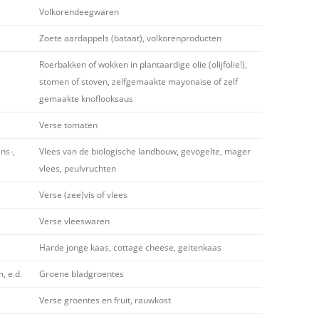
Volkorendeegwaren
Zoete aardappels (bataat), volkorenproducten
Roerbakken of wokken in plantaardige olie (olijfolie!),
stomen of stoven, zelfgemaakte mayonaise of zelf
gemaakte knoflooksaus
Verse tomaten
ns-,
Vlees van de biologische landbouw, gevogelte, mager
vlees, peulvruchten
Verse (zee)vis of vlees
Verse vleeswaren
Harde jonge kaas, cottage cheese, geitenkaas
, e.d.
Groene bladgroentes
Verse groentes en fruit, rauwkost