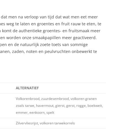
is dat men na verloop van tijd dat wat men eet meer
s weg te laten en groentes en fruit rauw te eten, te
en komt de authentieke groentes- en fruitsmaak meer
 eten worden onze smaakpapillen meer geactiveerd.
en en de natuurlijk zoete toets van sommige
ranen, zaden, noten en peulvruchten onbewerkt te
ALTERNATIEF
Volkorenbrood, zuurdesembrood, volkoren granen
zoals tarwe, havermout, gierst, gerst, rogge, boekweit,
emmer, eenkoorn, spelt
Zilvervliesrijst, volkoren tarwekorrels