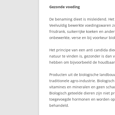
Gezonde voeding
LANGVOEDEN
De benaming dieet is misleidend. Het
MELKPRODUCTIE
Veelvuldig bewerkte voedingswaren zo
frisdrank, suikerrijke koeken en and
MELKTEKORT
onbewerkte, verse en bij voorkeur bio
REFLUX
Het principe van een anti candida die
REGELDAGEN
natuur te vinden is, gezonder is dan
hebben om bijvoorbeeld de houdbaarh
RELACTATIE
SLAPEN
Producten uit de biologische landbouw
traditionele agro-industrie. Biologis
SPRUW
vitamines en mineralen en geen schade
Biologisch geteelde dieren zijn niet p
TANDJES
toegevoegde hormonen en worden op e
behandeld.
TEPELKLOOFJES