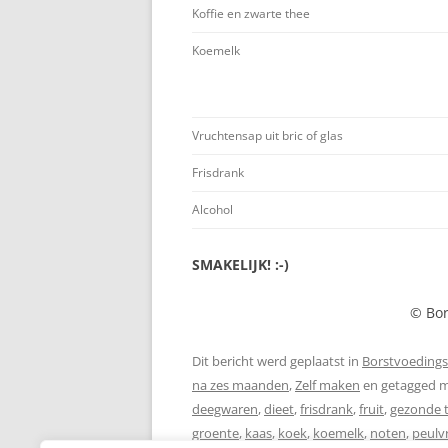
Koffie en zwarte thee
Koemelk
Vruchtensap uit bric of glas
Frisdrank
Alcohol
SMAKELIJK! :-)
© Bor
Dit bericht werd geplaatst in
Borstvoedings
na zes maanden
,
Zelf maken
en getagged 
deegwaren
,
dieet
,
frisdrank
,
fruit
,
gezonde 
groente
,
kaas
,
koek
,
koemelk
,
noten
,
peulv