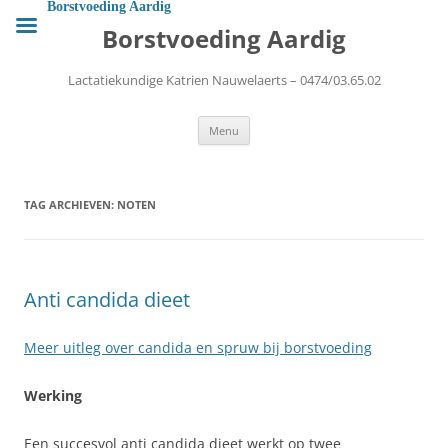
Ga
Borstvoeding Aardig
naar
Borstvoeding Aardig
de
inhoud
Lactatiekundige Katrien Nauwelaerts – 0474/03.65.02
Menu
TAG ARCHIEVEN:
NOTEN
Anti candida dieet
Meer uitleg over candida en spruw bij borstvoeding
Werking
Een succesvol anti candida dieet werkt op twee