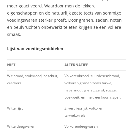
meer geactiveerd. Waardoor men de lekkere
eigenschappen en de natuurlijk zoete toets van sommige
voedingswaren sterker proeft. Door granen, zaden, noten
en peulvruchten onbewerkt te eten krijgen ze een vollere
smaak.
Lijst van voedingsmiddelen
NIET
ALTERNATIEF
Wit brood, stokbrood, beschuit,
Volkorenbrood, zuurdesembrood,
crackers
volkoren granen zoals tarwe,
havermout, gierst, gerst, rogge,
boekweit, emmer, eenkoorn, spelt
Witte rijst
Zilvervliesrijst, volkoren
tarwekorrels
Witte deegwaren
Volkorendeegwaren