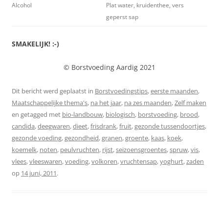
Alcohol
Plat water, kruidenthee, vers
geperst sap
SMAKELIJK! :-)
© Borstvoeding Aardig 2021
Dit bericht werd geplaatst in
Borstvoedingstips
,
eerste maanden
,
Maatschappelijke thema's
,
na het jaar
,
na zes maanden
,
Zelf maken
en getagged met
bio-landbouw
,
biologisch
,
borstvoeding
,
brood
,
candida
,
deegwaren
,
dieet
,
frisdrank
,
fruit
,
gezonde tussendoortjes
,
gezonde voeding
,
gezondheid
,
granen
,
groente
,
kaas
,
koek
,
koemelk
,
noten
,
peulvruchten
,
rijst
,
seizoensgroentes
,
spruw
,
vis
,
vlees
,
vleeswaren
,
voeding
,
volkoren
,
vruchtensap
,
yoghurt
,
zaden
op
14 juni, 2011
.