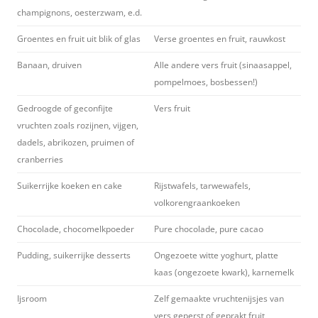
champignons, oesterzwam, e.d.
Groentes en fruit uit blik of glas
Verse groentes en fruit, rauwkost
Banaan, druiven
Alle andere vers fruit (sinaasappel,
pompelmoes, bosbessen!)
Gedroogde of geconfijte
Vers fruit
vruchten zoals rozijnen, vijgen,
dadels, abrikozen, pruimen of
cranberries
Suikerrijke koeken en cake
Rijstwafels, tarwewafels,
volkorengraankoeken
Chocolade, chocomelkpoeder
Pure chocolade, pure cacao
Pudding, suikerrijke desserts
Ongezoete witte yoghurt, platte
kaas (ongezoete kwark), karnemelk
Ijsroom
Zelf gemaakte vruchtenijsjes van
vers geperst of geprakt fruit