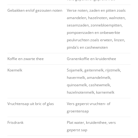
Gebakken en/of gezouten noten
Verse noten, zaden en pitten zoals
amandelen, hazelnoten, walnoten,
sesamzaden, zonnebloempitten,
pompoenzaden en onbewerkte
peulvruchten zoals erwten, linzen,
pinda’s en cashewnoten
Koffie en zwarte thee
Granenkoffie en kruidenthee
Koemelk
Sojamelk, geitenmelk, rijstmelk,
havermelk, amandelmelk,
quinoamelk, cashewmelk,
hazelnotenmelk, karnemelk
Vruchtensap uit bric of glas
Vers geperst vruchten- of
groentensap
Frisdrank
Plat water, kruidenthee, vers
geperst sap