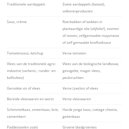
Traditionele aardappels
Zoete aardappels (bataat),
volkorenproducten
Saus, crème
Roerbakken of wokken in
plantaardige olie (olijfolie!), stomen
of stoven, zelfgemaakte mayonaise
of zelf gemaakte knoflooksaus
Tomatensaus, ketchup
Verse tomaten
Vlees van de traditionele agro-
Vlees van de biologische landbouw,
industrie (varkens-, runder- en
gevogelte, mager vlees,
kalfsvlees)
peulvruchten
Gerookte vis of vlees
Verse (zee)vis of vlees
Bereide vleeswaren en worst
Verse vleeswaren
Schimmelkaas, smeerkaas, brie,
Harde jonge kaas, cottage cheese,
camembert
geitenkaas
Paddestoelen zoals
Groene bladgroentes