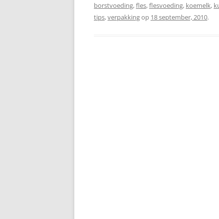
TOESCHIETREFLEX
borstvoeding
,
fles
,
flesvoeding
,
koemelk
,
k
tips
,
verpakking
op
18 september, 2010
.
TWEELING
VASTE VOEDING
VOEDING VAN MAMA
VOLLE BORSTEN
ZWANGERSCHAP