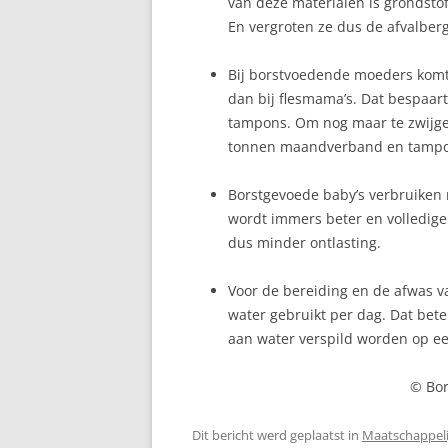
van deze materialen is grondstof-
En vergroten ze dus de afvalberg
LANGVOEDEN
Bij borstvoedende moeders komt
MELKPRODUCTIE
dan bij flesmama’s. Dat bespaa
tampons. Om nog maar te zwijge
MELKTEKORT
tonnen maandverband en tampo
REFLUX
Borstgevoede baby’s verbruiken 
REGELDAGEN
wordt immers beter en volledige
dus minder ontlasting.
RELACTATIE
SLAPEN
Voor de bereiding en de afwas 
water gebruikt per dag. Dat bet
SPRUW
aan water verspild worden op ee
TANDJES
© Bor
TEPELKLOOFJES
Dit bericht werd geplaatst in
Maatschappeli