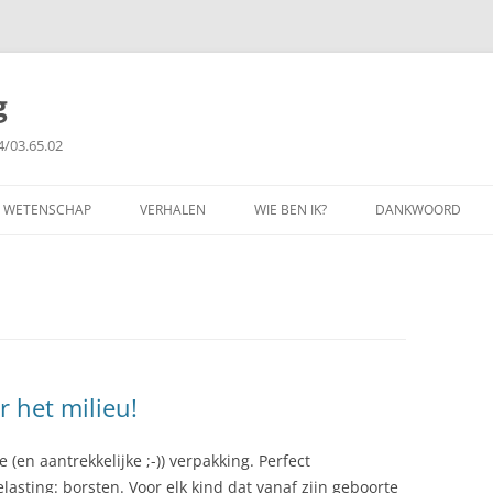
g
4/03.65.02
WETENSCHAP
VERHALEN
WIE BEN IK?
DANKWOORD
FILOSOFIE
GETUIGENISSEN
PUBLICATIES
COPYRIGHT
r het milieu!
 (en aantrekkelijke ;-)) verpakking. Perfect
asting: borsten. Voor elk kind dat vanaf zijn geboorte