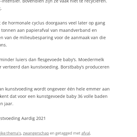
intensief. Bovendien zijn ze vaak niet te recycleren.
.
 de hormonale cyclus doorgaans veel later op gang
rt tonnen aan papierafval van maandverband en
n van de milieubesparing voor de aanmaak van die
ns.
minder luiers dan flesgevoede baby’s. Moedermelk
r verteerd dan kunstvoeding. Borstbaby’s produceren
van kunstvoeding wordt ongeveer één hele emmer aan
ekent dat voor een kunstgevoede baby 36 volle baden
n jaar.
stvoeding Aardig 2021
jke thema's
,
zwangerschap
en getagged met
afval
,