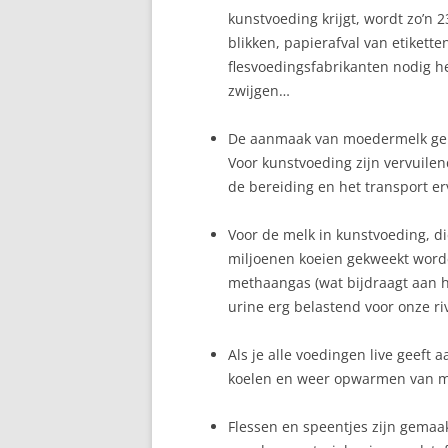
kunstvoeding krijgt, wordt zo’n 
BORSTONTSTEKING
blikken, papierafval van etikett
flesvoedingsfabrikanten nodig 
BORSTVOEDING EN DE
zwijgen…
FEESTDAGEN
BORSTVOEDING IN HET
De aanmaak van moedermelk gebeu
OPENBAAR
Voor kunstvoeding zijn vervuilen
de bereiding en het transport er
BORSTWEIGEREN
Voor de melk in kunstvoeding, 
FLES WEIGEREN
miljoenen koeien gekweekt worde
methaangas (wat bijdraagt aan he
GEWICHT VAN MAMA
urine erg belastend voor onze ri
GEZIN
Als je alle voedingen live geeft a
KINDEROPVANG
koelen en weer opwarmen van mo
KRAAMWEEK
Flessen en speentjes zijn gemaak
KRAMPJES