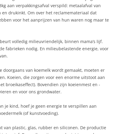
23kg aan verpakkingsafval verspild: metaalafval van
en en drukinkt. Om over het reclamemateriaal dat
hebben voor het aanprijzen van hun waren nog maar te
rt volledig milieuvriendelijk, binnen mama’s lijf.
de fabrieken nodig. En milieubelastende energie, voor
van.
die doorgaans van koemelk wordt gemaakt, moeten er
n. Koeien, die zorgen voor een enorme uitstoot aan
t broeikaseffect). Bovendien zijn koeienmest en -
vieren en voor ons grondwater.
an je kind, hoef je geen energie te verspillen aan
edermelk (of kunstvoeding).
t van plastic, glas, rubber en siliconen. De productie