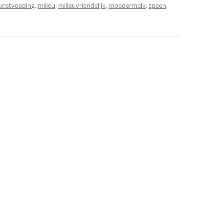
unstvoeding
,
milieu
,
milieuvriendelijk
,
moedermelk
,
speen
,