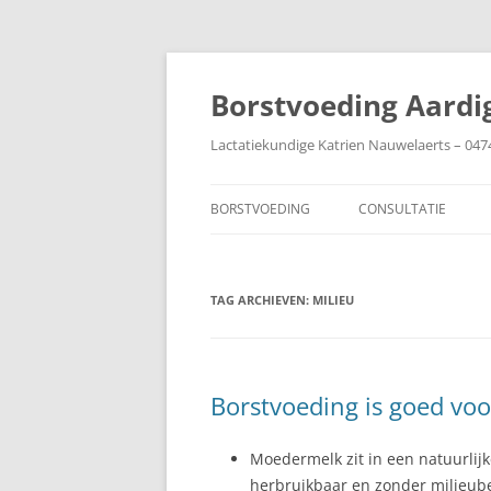
Ga
naar
de
Borstvoeding Aardi
inhoud
Lactatiekundige Katrien Nauwelaerts – 047
BORSTVOEDING
CONSULTATIE
AANLEGGEN
TAG ARCHIEVEN:
AFBOUWEN
MILIEU
AFKOLVEN
BABY IN DE COUVEUZE
Borstvoeding is goed voo
BIJTEN
Moedermelk zit in een natuurlijke
BORSTEN
herbruikbaar en zonder milieubel